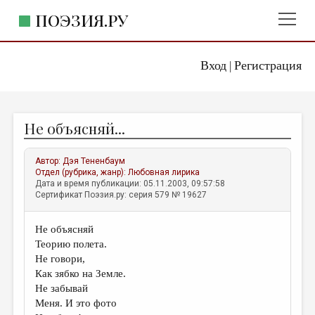
ПОЭЗИЯ.РУ
Вход
Регистрация
ГЛАВНОЕ МЕНЮ
|
ПОЭЗИЯ.РУ
ИЗДАТЕЛЬСТВО
Не объясняй...
ЖАНРЫ
АВТОРЫ
Автор:
Дэя Тененбаум
Отдел (рубрика, жанр):
Любовная лирика
КОММЕНТАРИИ
Дата и время публикации: 05.11.2003, 09:57:58
Сертификат Поэзия.ру: серия 579 № 19627
ЛИТСАЛОН
Не объясняй
НОВОСТИ
Теорию полета.
ПРАВИЛА САЙТА
Не говори,
Как зябко на Земле.
Не забывай
ОТДЕЛЫ И РУБРИКИ
Меня. И это фото
ИЗБРАННОЕ