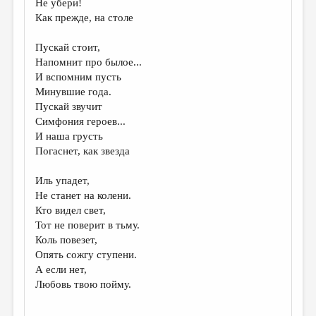
Не убери!
Как прежде, на столе
ДАЙДЖЕСТ
ПРОИЗВЕДЕНИЯ
Пускай стоит,
Напомнит про былое...
ПЕРЕВОДЫ
И вспомним пусть
Минувшие года.
КОНКУРСЫ
Пускай звучит
ДЕТСКАЯ КОМНАТА
Симфония героев...
И наша грусть
КНИЖНАЯ ПОЛКА
Погаснет, как звезда
ОБЗОР ЛИТЕРАТУРЫ
Иль упадет,
СТРАНИЦЫ ПАМЯТИ
Не станет на колени.
Кто видел свет,
ОБЪЯВЛЕНИЯ
Тот не поверит в тьму.
Коль повезет,
КОЛОНКА РЕДАКТОРА
Опять сожгу ступени.
А если нет,
РЕДКОЛЛЕГИЯ
Любовь твою пойму.
ОТ РЕДАКЦИИ