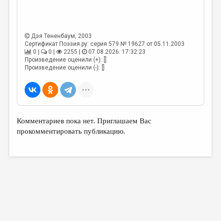
МАЛАЯ ПРОЗА
ЭССЕИСТИКА
Дэя Тененбаум
, 2003
ЛИТЕРАТУРОВЕДЕНИЕ
Сертификат Поэзия.ру: серия 579 № 19627 от 05.11.2003
0 |
0 |
2255 |
07.08.2026. 17:32:23
КУЛЬТУРОВЕДЕНИЕ
Произведение оценили (+): []
Произведение оценили (-): []
ПУБЛИЦИСТИКА
РЕЦЕНЗИРОВАНИЕ
ЦИКЛЫ ПУБЛИКАЦИЙ
Комментариев пока нет. Приглашаем Вас
ТРЕДИАКОВСКИЙ
прокомментировать публикацию.
МЕДИА
ВКОНТАКТЕ