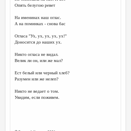
МАЛАЯ ПРОЗА
Опять белугою ревет
ЭССЕИСТИКА
На именинах наш оглас.
ЛИТЕРАТУРОВЕДЕНИЕ
А на поминках - снова бас
КУЛЬТУРОВЕДЕНИЕ
Огласа "Ух, ух, ух, ух, ух!"
Доносится до наших ух.
ПУБЛИЦИСТИКА
РЕЦЕНЗИРОВАНИЕ
Никто огласа не видал.
Велик ли он, или же мал?
ЦИКЛЫ ПУБЛИКАЦИЙ
Ест белый или черный хлеб?
ТРЕДИАКОВСКИЙ
Разумен или же нелеп?
МЕДИА
Никто не ведает о том.
ВКОНТАКТЕ
Увидим, если поживем.