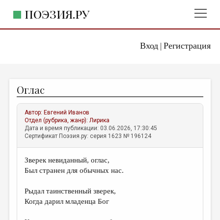
ПОЭЗИЯ.РУ
Вход
Регистрация
ГЛАВНОЕ МЕНЮ
|
ПОЭЗИЯ.РУ
ИЗДАТЕЛЬСТВО
Оглас
ЖАНРЫ
АВТОРЫ
Автор:
Евгений Иванов
Отдел (рубрика, жанр):
Лирика
КОММЕНТАРИИ
Дата и время публикации: 03.06.2026, 17:30:45
Сертификат Поэзия.ру: серия 1623 № 196124
ЛИТСАЛОН
Зверек невиданный, оглас,
НОВОСТИ
Был странен для обычных нас.
ПРАВИЛА САЙТА
Рыдал таинственный зверек,
Когда дарил младенца Бог
ОТДЕЛЫ И РУБРИКИ
ИЗБРАННОЕ