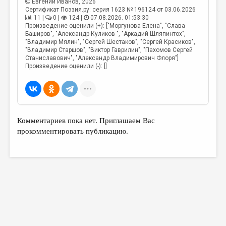
Евгений Иванов
, 2026
Сертификат Поэзия.ру: серия 1623 № 196124 от 03.06.2026
11 |
0 |
124 |
07.08.2026. 01:53:30
Произведение оценили (+): ["Моргунова Елена", "Слава
Баширов", "Александр Куликов ", "Аркадий Шляпинтох",
"Владимир Мялин", "Сергей Шестаков", "Сергей Красиков",
"Владимир Старшов", "Виктор Гаврилин", "Пахомов Сергей
Станиславович", "Александр Владимирович Флоря"]
Произведение оценили (-): []
Комментариев пока нет. Приглашаем Вас
прокомментировать публикацию.