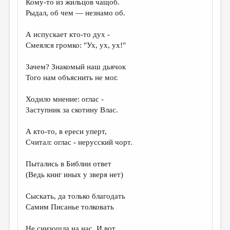
Кому-то из жильцов чащоб.
Рыдал, об чем — незнамо об.
ДАЙДЖЕСТ
ПРОИЗВЕДЕНИЯ
А испускает кто-то дух -
Смеялся громко: "Ух, ух, ух!"
ПЕРЕВОДЫ
Зачем? Знакомый наш дьячок
КОНКУРСЫ
Того нам объяснить не мог.
ДЕТСКАЯ КОМНАТА
Ходило мнение: оглас -
КНИЖНАЯ ПОЛКА
Заступник за скотину Влас.
ОБЗОР ЛИТЕРАТУРЫ
А кто-то, в ереси уперт,
СТРАНИЦЫ ПАМЯТИ
Считал: оглас - нерусский чорт.
ОБЪЯВЛЕНИЯ
Пытались в Библии ответ
(Ведь книг иных у зверя нет)
КОЛОНКА РЕДАКТОРА
Сыскать, да только благодать
РЕДКОЛЛЕГИЯ
Самим Писанье толковать
ОТ РЕДАКЦИИ
Не снизошла на нас. И вот