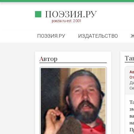
ПОЭЗИЯ.РУ
poezia.ru est. 2001
ПОЭЗИЯ.РУ
ИЗДАТЕЛЬСТВО
Та
А
втор
А
От
Да
Се
Т
з
в
н
П