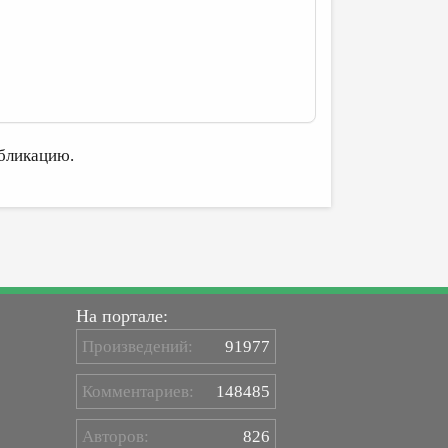
бликацию.
На портале:
Произведений:
91977
Комментариев:
148485
Авторов:
826