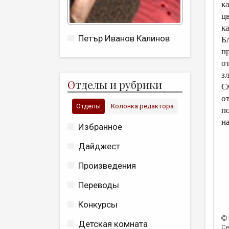
к
ц
к
Петър Иванов Калинов
Б
п
от
зл
О
тделы и рубрики
С
о
Отделы
Колонка редактора
п
н
Избранное
Дайджест
Произведения
Переводы
Конкурсы
Детская комната
Се