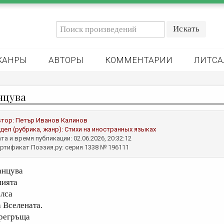
ЖАНРЫ
АВТОРЫ
КОММЕНТАРИИ
ЛИТСА
нцува
втор:
Петър Иванов Калинов
дел (рубрика, жанр):
Стихи на иностранных языках
та и время публикации: 02.06.2026, 20:32:12
ртификат Поэзия.ру: серия 1338 № 196111
анцува
мията
алса
а Вселената.
регръща