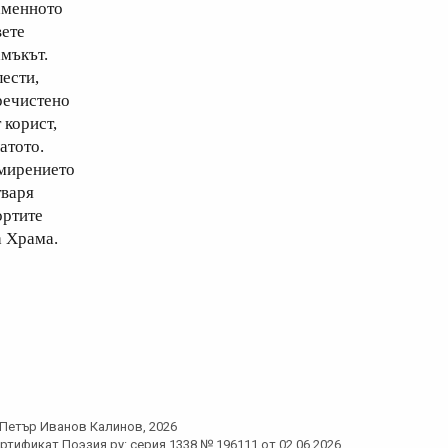
аменното
вете
амъкът.
лести,
речистено
 корист,
атото.
мирението
тваря
ортите
а Храма.
Петър Иванов Калинов
, 2026
ртификат Поэзия.ру: серия 1338 № 196111 от 02.06.2026