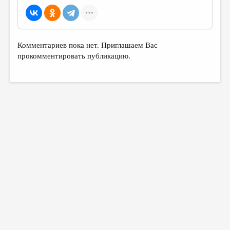
МАЛАЯ ПРОЗА
ЭССЕИСТИКА
ЛИТЕРАТУРОВЕДЕНИЕ
Комментариев пока нет. Приглашаем Вас
прокомментировать публикацию.
КУЛЬТУРОВЕДЕНИЕ
ПУБЛИЦИСТИКА
РЕЦЕНЗИРОВАНИЕ
ЦИКЛЫ ПУБЛИКАЦИЙ
ТРЕДИАКОВСКИЙ
МЕДИА
ВКОНТАКТЕ