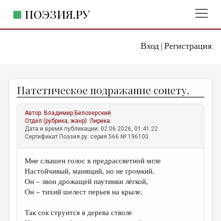
ПОЭЗИЯ.РУ
Вход
Регистрация
ГЛАВНОЕ МЕНЮ
|
ПОЭЗИЯ.РУ
ИЗДАТЕЛЬСТВО
Патетическое подражание сонету.
ЖАНРЫ
АВТОРЫ
Автор:
Владимир Белозерский
Отдел (рубрика, жанр):
Лирика
КОММЕНТАРИИ
Дата и время публикации: 02.06.2026, 01:41:22
Сертификат Поэзия.ру: серия 566 № 196100
ЛИТСАЛОН
Мне слышен голос в предрассветной мгле
НОВОСТИ
Настойчивый, манящий, но не громкий.
ПРАВИЛА САЙТА
Он – звон дрожащей паутинки лёгкой,
Он – тихий шелест перьев на крыле.
ОТДЕЛЫ И РУБРИКИ
Так сок струится в дерева стволе
ИЗБРАННОЕ