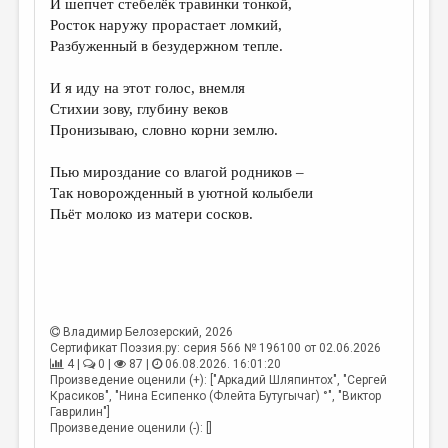
И шепчет стебелёк травинки тонкой,
Росток наружу прорастает ломкий,
ДАЙДЖЕСТ
Разбуженный в безудержном тепле.
ПРОИЗВЕДЕНИЯ
И я иду на этот голос, внемля
ПЕРЕВОДЫ
Стихии зову, глубину веков
Пронизываю, словно корни землю.
КОНКУРСЫ
ДЕТСКАЯ КОМНАТА
Пью мироздание со влагой родников –
Так новорожденный в уютной колыбели
КНИЖНАЯ ПОЛКА
Пьёт молоко из матери сосков.
ОБЗОР ЛИТЕРАТУРЫ
СТРАНИЦЫ ПАМЯТИ
ОБЪЯВЛЕНИЯ
Владимир Белозерский
, 2026
Сертификат Поэзия.ру: серия 566 № 196100 от 02.06.2026
КОЛОНКА РЕДАКТОРА
4 |
0 |
87 |
06.08.2026. 16:01:20
Произведение оценили (+): ["Аркадий Шляпинтох", "Сергей
РЕДКОЛЛЕГИЯ
Красиков", "Нина Есипенко (Флейта Бутугычаг) °", "Виктор
Гаврилин"]
ОТ РЕДАКЦИИ
Произведение оценили (-): []