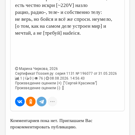
есть честно искри [~220V] назло
ДАЙДЖЕСТ
рацио, радио-, теле- и собственно телу:
не верь, но бойся и всё же спроси. неумело,
ПРОИЗВЕДЕНИЯ
[о том, как на самом деле устроен мир] и
ПЕРЕВОДЫ
мечтай, а не [требуй] наdeiся.
КОНКУРСЫ
ДЕТСКАЯ КОМНАТА
КНИЖНАЯ ПОЛКА
Марина Чиркова
, 2026
ОБЗОР ЛИТЕРАТУРЫ
Сертификат Поэзия.ру: серия 1131 № 196077 от 31.05.2026
1 |
0 |
76 |
08.08.2026. 14:56:43
СТРАНИЦЫ ПАМЯТИ
Произведение оценили (+): ["Сергей Красиков"]
Произведение оценили (-): []
ОБЪЯВЛЕНИЯ
КОЛОНКА РЕДАКТОРА
РЕДКОЛЛЕГИЯ
Комментариев пока нет. Приглашаем Вас
ОТ РЕДАКЦИИ
прокомментировать публикацию.