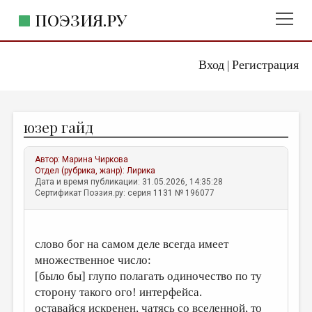
ПОЭЗИЯ.РУ
Вход
Регистрация
ГЛАВНОЕ МЕНЮ
|
ПОЭЗИЯ.РУ
ИЗДАТЕЛЬСТВО
юзер гайд
ЖАНРЫ
АВТОРЫ
Автор:
Марина Чиркова
Отдел (рубрика, жанр):
Лирика
КОММЕНТАРИИ
Дата и время публикации: 31.05.2026, 14:35:28
Сертификат Поэзия.ру: серия 1131 № 196077
ЛИТСАЛОН
НОВОСТИ
слово бог на самом деле всегда имеет
ПРАВИЛА САЙТА
множественное число:
[было бы] глупо полагать одиночество по ту
ОТДЕЛЫ И РУБРИКИ
сторону такого ого! интерфейса.
ИЗБРАННОЕ
оставайся искренен, чатясь со вселенной, то