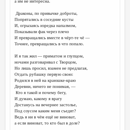
а им не интересна.
ДАЙДЖЕСТ
Драконы, по привычке доброты,
ПРОИЗВЕДЕНИЯ
Попрятались в соседние кусты
И, огрызаясь изредка напалмом,
ПЕРЕВОДЫ
Показывали фак через плечо
И превращались вместе в чёрт-те чё —
КОНКУРСЫ
Точнее, превращались в что попало.
ДЕТСКАЯ КОМНАТА
И я так жил — приматом и глупцом,
КНИЖНАЯ ПОЛКА
ночами разговаривал с Творцом,
Но лишь просил, взамен не предлагая,
ОБЗОР ЛИТЕРАТУРЫ
Отдать рубашку первую свою:
СТРАНИЦЫ ПАМЯТИ
Родился в ней на краюшке-краю
Деревни, ничего не понимая, —
ОБЪЯВЛЕНИЯ
Кто я такой и почему бегу,
И думаю, какому я врагу
КОЛОНКА РЕДАКТОРА
Достанусь на вечернее застолье,
Под соусом каким меня съедят?
РЕДКОЛЛЕГИЯ
Ведь я ни в чём ещё не виноват,
ОТ РЕДАКЦИИ
а если виноват, то кто был в доле?