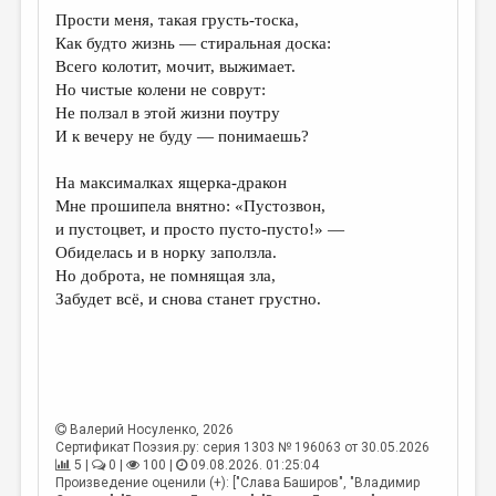
МАЛАЯ ПРОЗА
Прости меня, такая грусть-тоска,
Как будто жизнь — стиральная доска:
ЭССЕИСТИКА
Всего колотит, мочит, выжимает.
ЛИТЕРАТУРОВЕДЕНИЕ
Но чистые колени не соврут:
Не ползал в этой жизни поутру
КУЛЬТУРОВЕДЕНИЕ
И к вечеру не буду — понимаешь?
ПУБЛИЦИСТИКА
На максималках ящерка-дракон
РЕЦЕНЗИРОВАНИЕ
Мне прошипела внятно: «Пустозвон,
и пустоцвет, и просто пусто-пусто!» —
ЦИКЛЫ ПУБЛИКАЦИЙ
Обиделась и в норку заползла.
Но доброта, не помнящая зла,
ТРЕДИАКОВСКИЙ
Забудет всё, и снова станет грустно.
МЕДИА
ВКОНТАКТЕ
Валерий Носуленко
, 2026
Сертификат Поэзия.ру: серия 1303 № 196063 от 30.05.2026
5 |
0 |
100 |
09.08.2026. 01:25:04
Произведение оценили (+): ["Слава Баширов", "Владимир