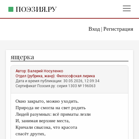
ПОЭЗИЯ.РУ
Вход
Регистрация
ГЛАВНОЕ МЕНЮ
|
ПОЭЗИЯ.РУ
ИЗДАТЕЛЬСТВО
ящерка
ЖАНРЫ
АВТОРЫ
Автор:
Валерий Носуленко
Отдел (рубрика, жанр):
Философская лирика
КОММЕНТАРИИ
Дата и время публикации: 30.05.2026, 12:09:34
Сертификат Поэзия.ру: серия 1303 № 196063
ЛИТСАЛОН
Окно закрыто, можно уходить.
НОВОСТИ
Природа не смогла на свет родить
ПРАВИЛА САЙТА
Людей разумных: всё приматы лезли
И, занимая верхние места,
Кричали свысока, что красота
ОТДЕЛЫ И РУБРИКИ
спасёт других,
ИЗБРАННОЕ