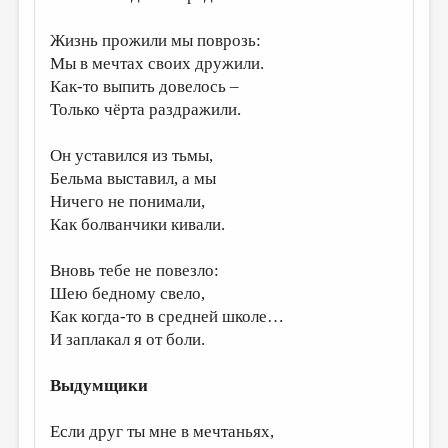
ДАЙДЖЕСТ
Жизнь прожили мы поврозь:
Мы в мечтах своих дружили.
ПРОИЗВЕДЕНИЯ
Как-то выпить довелось –
ПЕРЕВОДЫ
Только чёрта раздражили.
КОНКУРСЫ
Он уставился из тьмы,
ДЕТСКАЯ КОМНАТА
Бельма выставил, а мы
Ничего не понимали,
КНИЖНАЯ ПОЛКА
Как болванчики кивали.
ОБЗОР ЛИТЕРАТУРЫ
Вновь тебе не повезло:
СТРАНИЦЫ ПАМЯТИ
Шею бедному свело,
ОБЪЯВЛЕНИЯ
Как когда-то в средней школе…
И заплакал я от боли.
КОЛОНКА РЕДАКТОРА
РЕДКОЛЛЕГИЯ
Выдумщики
ОТ РЕДАКЦИИ
Если друг ты мне в мечтаньях,