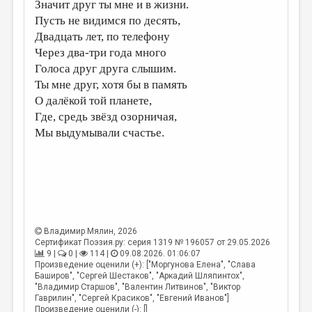
МАЛАЯ ПРОЗА
Значит друг ты мне и в жизни.
Пусть не видимся по десять,
ЭССЕИСТИКА
Двадцать лет, по телефону
Через два-три года много
ЛИТЕРАТУРОВЕДЕНИЕ
Голоса друг друга слышим.
КУЛЬТУРОВЕДЕНИЕ
Ты мне друг, хотя бы в память
О далёкой той планете,
ПУБЛИЦИСТИКА
Где, средь звёзд озорничая,
РЕЦЕНЗИРОВАНИЕ
Мы выдумывали счастье.
ЦИКЛЫ ПУБЛИКАЦИЙ
ТРЕДИАКОВСКИЙ
МЕДИА
ВКОНТАКТЕ
Владимир Мялин
, 2026
Сертификат Поэзия.ру: серия 1319 № 196057 от 29.05.2026
9 |
0 |
114 |
09.08.2026. 01:06:07
Произведение оценили (+): ["Моргунова Елена", "Слава
Баширов", "Сергей Шестаков", "Аркадий Шляпинтох",
"Владимир Старшов", "Валентин Литвинов", "Виктор
Гаврилин", "Сергей Красиков", "Евгений Иванов"]
Произведение оценили (-): []