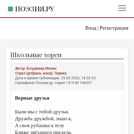
ПОЭЗИЯ.РУ
Вход
Регистрация
ГЛАВНОЕ МЕНЮ
|
ПОЭЗИЯ.РУ
ИЗДАТЕЛЬСТВО
Школьные хореи
ЖАНРЫ
АВТОРЫ
Автор:
Владимир Мялин
Отдел (рубрика, жанр):
Лирика
КОММЕНТАРИИ
Дата и время публикации: 29.05.2026, 18:55:33
Сертификат Поэзия.ру: серия 1319 № 196057
ЛИТСАЛОН
Верные друзья
НОВОСТИ
ПРАВИЛА САЙТА
Были мы с тобой друзья.
Дружба дружбой, знаю я,
ОТДЕЛЫ И РУБРИКИ
А своя рубашка к телу
ИЗБРАННОЕ
Ближе звёздного предела.