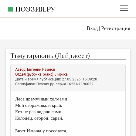
ПОЭЗИЯ.РУ
Вход
Регистрация
ГЛАВНОЕ МЕНЮ
|
ПОЭЗИЯ.РУ
ИЗДАТЕЛЬСТВО
Тьмутаракань (Дайджест)
ЖАНРЫ
АВТОРЫ
Автор:
Евгений Иванов
Отдел (рубрика, жанр):
Лирика
КОММЕНТАРИИ
Дата и время публикации: 27.05.2026, 15:38:20
Сертификат Поэзия.ру: серия 1623 № 196032
ЛИТСАЛОН
Леса дремучими холмами
НОВОСТИ
Мой огораживали край.
ПРАВИЛА САЙТА
Его не раз видали сами:
Колодец, огород, сарай,
ОТДЕЛЫ И РУБРИКИ
Бюст Ильича у поссовета,
ИЗБРАННОЕ