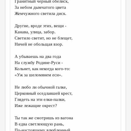
Гранитный черный обелиск,
За небом дымчатого цвета
ДАЙДЖЕСТ
Жемчужного светила диск.
ПРОИЗВЕДЕНИЯ
Другие, вроде этих, вещи -
ПЕРЕВОДЫ
Канава, улица, забор.
Светило светит, но не блещет,
КОНКУРСЫ
Ничей не обольщая взор.
ДЕТСКАЯ КОМНАТА
А убываешь на два года
КНИЖНАЯ ПОЛКА
На службу Родине-Руси -
Кольнет, как некогда кого-то:
ОБЗОР ЛИТЕРАТУРЫ
«Уж за шеломянем еси».
СТРАНИЦЫ ПАМЯТИ
Не любо ли обычной галке,
ОБЪЯВЛЕНИЯ
Церковный оседлавшей крест,
Глядеть на эти елки-палки,
КОЛОНКА РЕДАКТОРА
Иже лежащие окрест?
РЕДКОЛЛЕГИЯ
Ты так же смотришь из вагона
ОТ РЕДАКЦИИ
В едва светлеющую рань,
По-настоящему влюбленный