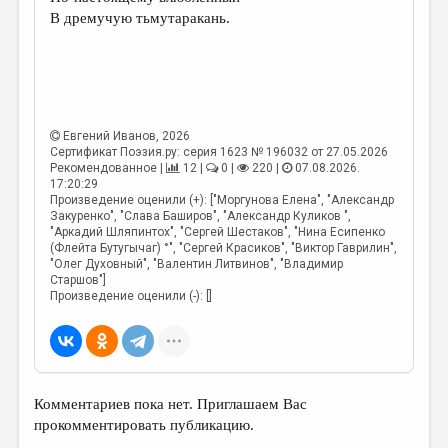
МАЛАЯ ПРОЗА
В дремучую тьмутаракань.
ЭССЕИСТИКА
ЛИТЕРАТУРОВЕДЕНИЕ
КУЛЬТУРОВЕДЕНИЕ
Евгений Иванов
, 2026
ПУБЛИЦИСТИКА
Сертификат Поэзия.ру: серия 1623 № 196032 от 27.05.2026
Рекомендованное |
12 |
0 |
220 |
07.08.2026.
РЕЦЕНЗИРОВАНИЕ
17:20:29
Произведение оценили (+): ["Моргунова Елена", "Александр
ЦИКЛЫ ПУБЛИКАЦИЙ
Закуренко", "Слава Баширов", "Александр Куликов ",
"Аркадий Шляпинтох", "Сергей Шестаков", "Нина Есипенко
(Флейта Бутугычаг) °", "Сергей Красиков", "Виктор Гаврилин",
ТРЕДИАКОВСКИЙ
"Олег Духовный", "Валентин Литвинов", "Владимир
Старшов"]
МЕДИА
Произведение оценили (-): []
ВКОНТАКТЕ
Комментариев пока нет. Приглашаем Вас
прокомментировать публикацию.