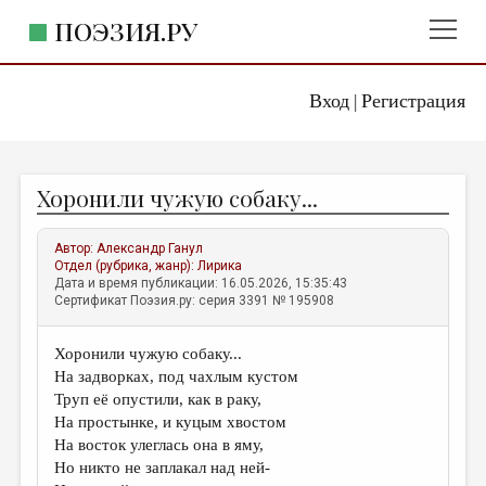
ПОЭЗИЯ.РУ
Вход
Регистрация
ГЛАВНОЕ МЕНЮ
|
ПОЭЗИЯ.РУ
ИЗДАТЕЛЬСТВО
Хоронили чужую собаку...
ЖАНРЫ
АВТОРЫ
Автор:
Александр Ганул
Отдел (рубрика, жанр):
Лирика
КОММЕНТАРИИ
Дата и время публикации: 16.05.2026, 15:35:43
Сертификат Поэзия.ру: серия 3391 № 195908
ЛИТСАЛОН
Хоронили чужую собаку...
НОВОСТИ
На задворках, под чахлым кустом
ПРАВИЛА САЙТА
Труп её опустили, как в раку,
На простынке, и куцым хвостом
На восток улеглась она в яму,
ОТДЕЛЫ И РУБРИКИ
Но никто не заплакал над ней-
ИЗБРАННОЕ