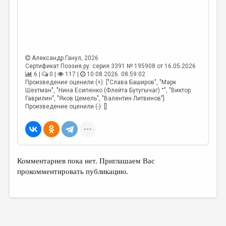
МАЛАЯ ПРОЗА
ЭССЕИСТИКА
ЛИТЕРАТУРОВЕДЕНИЕ
КУЛЬТУРОВЕДЕНИЕ
Александр Ганул
, 2026
Сертификат Поэзия.ру: серия 3391 № 195908 от 16.05.2026
ПУБЛИЦИСТИКА
6 |
0 |
117 |
10.08.2026. 08:59:02
Произведение оценили (+): ["Слава Баширов", "Марк
РЕЦЕНЗИРОВАНИЕ
Шехтман", "Нина Есипенко (Флейта Бутугычаг) °", "Виктор
Гаврилин", "Яков Цемель", "Валентин Литвинов"]
Произведение оценили (-): []
ЦИКЛЫ ПУБЛИКАЦИЙ
ТРЕДИАКОВСКИЙ
МЕДИА
Комментариев пока нет. Приглашаем Вас
ВКОНТАКТЕ
прокомментировать публикацию.