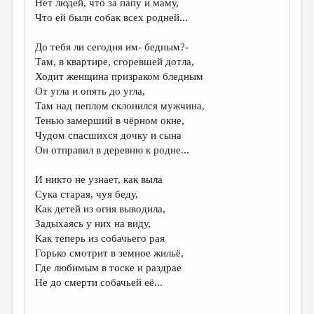
Нет людей, что за папу и маму,
Что ей были собак всех родней...
ДАЙДЖЕСТ
ПРОИЗВЕДЕНИЯ
До тебя ли сегодня им- бедным?-
Там, в квартире, сгоревшей дотла,
ПЕРЕВОДЫ
Ходит женщина призраком бледным
От угла и опять до угла,
КОНКУРСЫ
Там над пеплом склонился мужчина,
ДЕТСКАЯ КОМНАТА
Тенью замерший в чёрном окне,
Чудом спасшихся дочку и сына
КНИЖНАЯ ПОЛКА
Он отправил в деревню к родне...
ОБЗОР ЛИТЕРАТУРЫ
И никто не узнает, как выла
СТРАНИЦЫ ПАМЯТИ
Сука старая, чуя беду,
Как детей из огня выводила,
ОБЪЯВЛЕНИЯ
Задыхаясь у них на виду,
Как теперь из собачьего рая
КОЛОНКА РЕДАКТОРА
Горько смотрит в земное жильё,
Где любимым в тоске и раздрае
РЕДКОЛЛЕГИЯ
Не до смерти собачьей её...
ОТ РЕДАКЦИИ