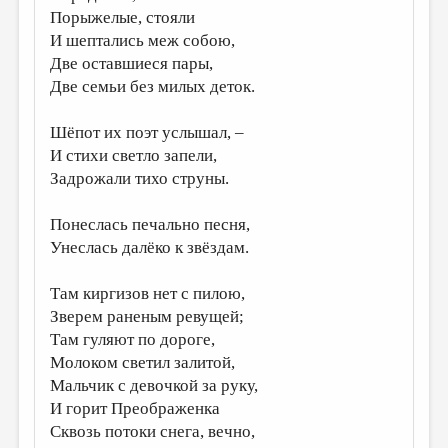
Порыжелые, стояли
ДАЙДЖЕСТ
И шептались меж собою,
Две оставшиеся пары,
ПРОИЗВЕДЕНИЯ
Две семьи без милых деток.
ПЕРЕВОДЫ
Шёпот их поэт услышал, –
КОНКУРСЫ
И стихи светло запели,
ДЕТСКАЯ КОМНАТА
Задрожали тихо струны.
КНИЖНАЯ ПОЛКА
Понеслась печально песня,
ОБЗОР ЛИТЕРАТУРЫ
Унеслась далёко к звёздам.
СТРАНИЦЫ ПАМЯТИ
Там киргизов нет с пилою,
ОБЪЯВЛЕНИЯ
Зверем раненым ревущей;
Там гуляют по дороге,
КОЛОНКА РЕДАКТОРА
Молоком светил залитой,
РЕДКОЛЛЕГИЯ
Мальчик с девочкой за руку,
И горит Преображенка
ОТ РЕДАКЦИИ
Сквозь потоки снега, вечно,