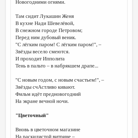
МАЛАЯ ПРОЗА
Новогодними огнями.
ЭССЕИСТИКА
Там сидит Лукашин Женя
В кухне Нади Шевелёвой,
ЛИТЕРАТУРОВЕДЕНИЕ
В снежном городе Петровом;
КУЛЬТУРОВЕДЕНИЕ
Перед ним дубовый веник.
"С лёгким паром! С лёгким паром!", –
ПУБЛИЦИСТИКА
Звёзды весело смеются.
РЕЦЕНЗИРОВАНИЕ
И проходит Ипполита
Тень в пальто – в набрякшем драпе...
ЦИКЛЫ ПУБЛИКАЦИЙ
ТРЕДИАКОВСКИЙ
"С новым годом, с новым счастьем!", –
Звёзды счАстливо кивают.
МЕДИА
Фильм идёт предновогодний
ВКОНТАКТЕ
На экране вечной ночи.
"Цветочный"
Вновь в цветочном магазине
На раскидистой витрине –