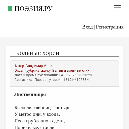
ПОЭЗИЯ.РУ
Вход
Регистрация
ГЛАВНОЕ МЕНЮ
|
ПОЭЗИЯ.РУ
ИЗДАТЕЛЬСТВО
Школьные хореи
ЖАНРЫ
АВТОРЫ
Автор:
Владимир Мялин
Отдел (рубрика, жанр):
Белый и вольный стих
КОММЕНТАРИИ
Дата и время публикации: 14.05.2026, 20:28:23
Сертификат Поэзия.ру: серия 1319 № 195884
ЛИТСАЛОН
Лиственницы
НОВОСТИ
ПРАВИЛА САЙТА
Было лиственниц – четыре
У метро они, у входа,
ОТДЕЛЫ И РУБРИКИ
Леса срубленного дети,
ИЗБРАННОЕ
Поределые, стояли.