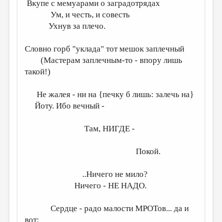
МАЛАЯ ПРОЗА
Вкупе с мемуарами о заградотрядах
Ум, и честь, и совесть
ЭССЕИСТИКА
Ухнув за плечо.
ЛИТЕРАТУРОВЕДЕНИЕ
Словно горб "уклада" тот мешок заплечный
КУЛЬТУРОВЕДЕНИЕ
(Мастерам заплечным-то - впору лишь
такой!)
ПУБЛИЦИСТИКА
РЕЦЕНЗИРОВАНИЕ
Не жалея - ни на {печку б лишь: залечь на}
Йоту. Ибо вечный -
ЦИКЛЫ ПУБЛИКАЦИЙ
ТРЕДИАКОВСКИЙ
Там, НИГДЕ -
МЕДИА
Покой.
ВКОНТАКТЕ
..Ничего не мило?
Ничего - НЕ НАДО.
Сердце - радо малости МРОТов... да и
вот: