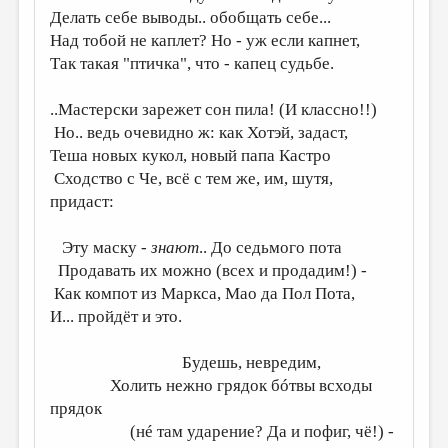
Делать себе выводы.. обобщать себе...
ДАЙДЖЕСТ
Над тобой не каплет? Но - уж если капнет,
Так такая "птичка", что - капец судьбе.
ПРОИЗВЕДЕНИЯ
ПЕРЕВОДЫ
..Мастерски зарежет сон пила! (И классно!!)
Но.. ведь очевидно ж: как Хотэй, задаст,
КОНКУРСЫ
Теша новых кукол, новый папа Кастро
ДЕТСКАЯ КОМНАТА
Сходство с Че, всё с тем же, им, шутя,
придаст:
КНИЖНАЯ ПОЛКА
ОБЗОР ЛИТЕРАТУРЫ
Эту маску -
знают
.. До седьмого пота
Продавать их можно (всех и продадим!) -
СТРАНИЦЫ ПАМЯТИ
Как компот из Маркса, Мао да Пол Пота,
ОБЪЯВЛЕНИЯ
И... пройдёт и это.
КОЛОНКА РЕДАКТОРА
Будешь, невредим,
РЕДКОЛЛЕГИЯ
Холить нежно грядок бóтвы всходы
прядок
ОТ РЕДАКЦИИ
(нé там ударение? Да и пофиг, чё!) -