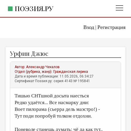
ПОЭЗИЯ.РУ
Вход
Регистрация
ГЛАВНОЕ МЕНЮ
|
ПОЭЗИЯ.РУ
ИЗДАТЕЛЬСТВО
Урфин Джюс
ЖАНРЫ
АВТОРЫ
Автор:
Александр Чекалов
Отдел (рубрика, жанр):
Гражданская лирика
КОММЕНТАРИИ
Дата и время публикации: 11.05.2026, 06:34:27
Сертификат Поэзия.ру: серия 4143 № 195841
ЛИТСАЛОН
Тишью СНТшной досыта наесться
НОВОСТИ
Редко удаётся... Все насмарку дни:
ПРАВИЛА САЙТА
Воет пилорама (сьерра дель маэстро!) -
Тут поди попробуй толком отдохни.
ОТДЕЛЫ И РУБРИКИ
ИЗБРАННОЕ
Поневоле станешь думать: чё да как тут..