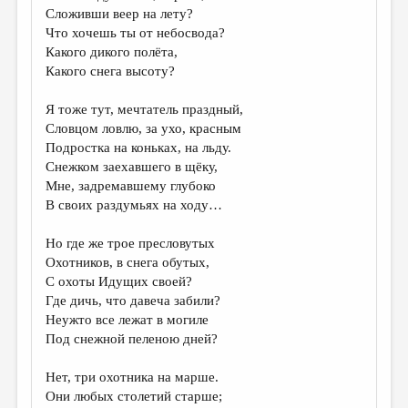
МАЛАЯ ПРОЗА
Сложивши веер на лету?
Что хочешь ты от небосвода?
ЭССЕИСТИКА
Какого дикого полёта,
ЛИТЕРАТУРОВЕДЕНИЕ
Какого снега высоту?
КУЛЬТУРОВЕДЕНИЕ
Я тоже тут, мечтатель праздный,
Словцом ловлю, за ухо, красным
ПУБЛИЦИСТИКА
Подростка на коньках, на льду.
РЕЦЕНЗИРОВАНИЕ
Снежком заехавшего в щёку,
Мне, задремавшему глубоко
ЦИКЛЫ ПУБЛИКАЦИЙ
В своих раздумьях на ходу…
ТРЕДИАКОВСКИЙ
Но где же трое пресловутых
МЕДИА
Охотников, в снега обутых,
С охоты Идущих своей?
ВКОНТАКТЕ
Где дичь, что давеча забили?
Неужто все лежат в могиле
Под снежной пеленою дней?
Нет, три охотника на марше.
Они любых столетий старше;