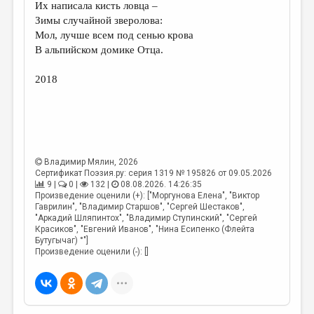
Их написала кисть ловца –
Зимы случайной зверолова:
Мол, лучше всем под сенью крова
В альпийском домике Отца.
2018
Владимир Мялин
, 2026
Сертификат Поэзия.ру: серия 1319 № 195826 от 09.05.2026
9 |
0 |
132 |
08.08.2026. 14:26:35
Произведение оценили (+): ["Моргунова Елена", "Виктор
Гаврилин", "Владимир Старшов", "Сергей Шестаков",
"Аркадий Шляпинтох", "Владимир Ступинский", "Сергей
Красиков", "Евгений Иванов", "Нина Есипенко (Флейта
Бутугычаг) °"]
Произведение оценили (-): []