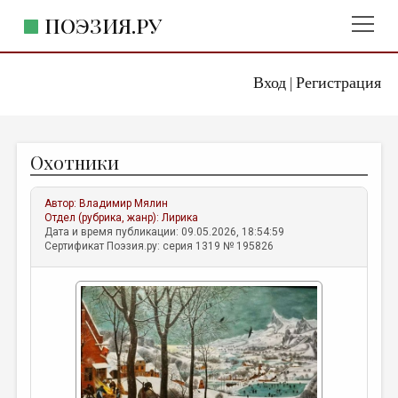
ПОЭЗИЯ.РУ
Вход
Регистрация
ГЛАВНОЕ МЕНЮ
|
ПОЭЗИЯ.РУ
ИЗДАТЕЛЬСТВО
Охотники
ЖАНРЫ
АВТОРЫ
Автор:
Владимир Мялин
Отдел (рубрика, жанр):
Лирика
КОММЕНТАРИИ
Дата и время публикации: 09.05.2026, 18:54:59
Сертификат Поэзия.ру: серия 1319 № 195826
ЛИТСАЛОН
НОВОСТИ
ПРАВИЛА САЙТА
ОТДЕЛЫ И РУБРИКИ
ИЗБРАННОЕ