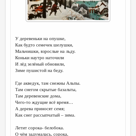
ДАЙДЖЕСТ
ПРОИЗВЕДЕНИЯ
ПЕРЕВОДЫ
У деревеньки на опушке,
КОНКУРСЫ
Как будто семечек шелушки,
ДЕТСКАЯ КОМНАТА
Мальчишки, взрослые на льду.
Коньки наутро наточили
КНИЖНАЯ ПОЛКА
И лёд зелёный обновили,
Зиме пушистой на беду.
ОБЗОР ЛИТЕРАТУРЫ
СТРАНИЦЫ ПАМЯТИ
Где акведук, там снежны Альпы.
Там снегом скрытые базальты,
ОБЪЯВЛЕНИЯ
Там деревенские дома,
Чего-то ждущие всё время…
КОЛОНКА РЕДАКТОРА
А дерева приносят семя;
Как снег рассыпчатый – зима.
РЕДКОЛЛЕГИЯ
ОТ РЕДАКЦИИ
Летит сорока- белобока.
О чём задумалась, сорока,