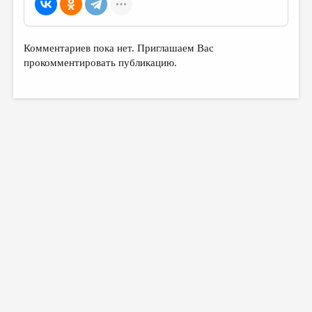
МАЛАЯ ПРОЗА
ЭССЕИСТИКА
Комментариев пока нет. Приглашаем Вас
ЛИТЕРАТУРОВЕДЕНИЕ
прокомментировать публикацию.
КУЛЬТУРОВЕДЕНИЕ
ПУБЛИЦИСТИКА
РЕЦЕНЗИРОВАНИЕ
ЦИКЛЫ ПУБЛИКАЦИЙ
ТРЕДИАКОВСКИЙ
МЕДИА
ВКОНТАКТЕ