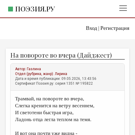
ПОЭЗИЯ.РУ
Вход
Регистрация
ГЛАВНОЕ МЕНЮ
|
ПОЭЗИЯ.РУ
ИЗДАТЕЛЬСТВО
На повороте во вчера (Дайджест)
ЖАНРЫ
АВТОРЫ
Автор:
Гаэлина
Отдел (рубрика, жанр):
Лирика
КОММЕНТАРИИ
Дата и время публикации: 09.05.2026, 13:43:56
Сертификат Поэзия.ру: серия 1351 № 195822
ЛИТСАЛОН
Трамвай, на повороте во вчера,
НОВОСТИ
Слегка кренится на ветру весеннем,
ПРАВИЛА САЙТА
И светотени быстрая игра,
Ладонь отца легла теплом на темя.
ОТДЕЛЫ И РУБРИКИ
ИЗБРАННОЕ
И вот она почти уже видна -