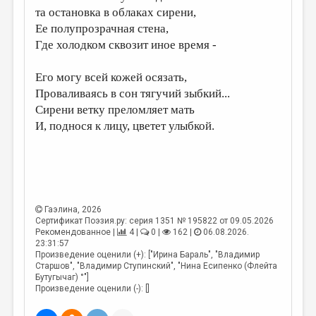
та остановка в облаках сирени,
ДАЙДЖЕСТ
Ее полупрозрачная стена,
Где холодком сквозит иное время -
ПРОИЗВЕДЕНИЯ
ПЕРЕВОДЫ
Его могу всей кожей осязать,
Проваливаясь в сон тягучий зыбкий...
КОНКУРСЫ
Сирени ветку преломляет мать
ДЕТСКАЯ КОМНАТА
И, поднося к лицу, цветет улыбкой.
КНИЖНАЯ ПОЛКА
ОБЗОР ЛИТЕРАТУРЫ
СТРАНИЦЫ ПАМЯТИ
Гаэлина
, 2026
ОБЪЯВЛЕНИЯ
Сертификат Поэзия.ру: серия 1351 № 195822 от 09.05.2026
Рекомендованное |
4 |
0 |
162 |
06.08.2026.
23:31:57
КОЛОНКА РЕДАКТОРА
Произведение оценили (+): ["Ирина Бараль", "Владимир
Старшов", "Владимир Ступинский", "Нина Есипенко (Флейта
РЕДКОЛЛЕГИЯ
Бутугычаг) °"]
Произведение оценили (-): []
ОТ РЕДАКЦИИ