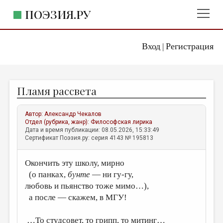
ПОЭЗИЯ.РУ
Вход
Регистрация
ГЛАВНОЕ МЕНЮ
|
ПОЭЗИЯ.РУ
ИЗДАТЕЛЬСТВО
Пламя рассвета
ЖАНРЫ
АВТОРЫ
Автор:
Александр Чекалов
Отдел (рубрика, жанр):
Философская лирика
КОММЕНТАРИИ
Дата и время публикации: 08.05.2026, 15:33:49
Сертификат Поэзия.ру: серия 4143 № 195813
ЛИТСАЛОН
Окончить эту школу, мирно
НОВОСТИ
(о панках,
бунте
— ни гу-гу,
ПРАВИЛА САЙТА
любовь и пьянство тоже мимо…),
а после — скажем, в МГУ!
ОТДЕЛЫ И РУБРИКИ
ИЗБРАННОЕ
…То студсовет, то грипп, то митинг…