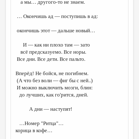
МАЛАЯ ПРОЗА
а мы… другого-то не знаем.
ЭССЕИСТИКА
… Окончишь ад — поступишь в ад:
ЛИТЕРАТУРОВЕДЕНИЕ
окончишь этот — дальше новый…
КУЛЬТУРОВЕДЕНИЕ
И — как ни плохо там — зато
ПУБЛИЦИСТИКА
всё предсказуемо. Все норы.
РЕЦЕНЗИРОВАНИЕ
Все дни. Все дети. Все пальто.
ЦИКЛЫ ПУБЛИКАЦИЙ
Вперёд! Не бойся, не погибнем.
ТРЕДИАКОВСКИЙ
(А что без воли — фиг бы с ней..)
И можно выключить мозги, блин:
МЕДИА
до лучших, как го'рится, дней.
ВКОНТАКТЕ
А дни — наступят!
…Номер "Ритца"…
корица в кофе…