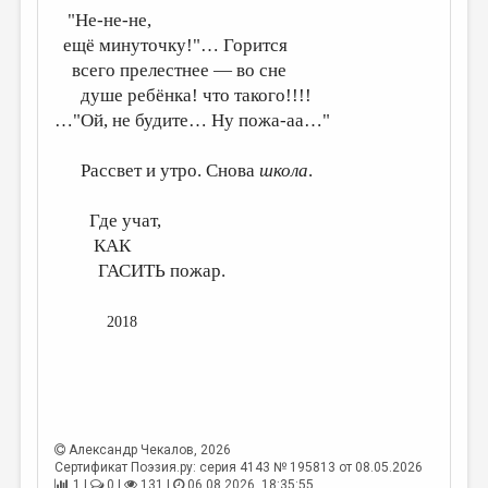
"Не-не-не,
ещё минуточку!"… Горится
всего прелестнее — во сне
душе ребёнка! что такого!!!!
…"Ой, не будите… Ну пожа-аа…"
Рассвет и утро. Снова
школа
.
Где учат,
КАК
ГАСИТЬ пожар.
2018
Александр Чекалов
, 2026
Сертификат Поэзия.ру: серия 4143 № 195813 от 08.05.2026
1 |
0 |
131 |
06.08.2026. 18:35:55