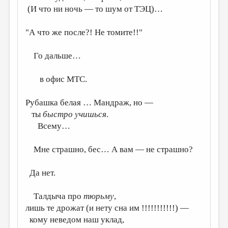
(И что ни ночь — то шум от ТЭЦ)…
ДАЙДЖЕСТ
"А что же после?! Не томите!!"
ПРОИЗВЕДЕНИЯ
ПЕРЕВОДЫ
Го дальше…
КОНКУРСЫ
в офис MTC.
ДЕТСКАЯ КОМНАТА
Рубашка белая … Мандраж, но —
КНИЖНАЯ ПОЛКА
ты
быстро учишься
.
ОБЗОР ЛИТЕРАТУРЫ
Всему…
СТРАНИЦЫ ПАМЯТИ
Мне страшно, бес… А вам — не страшно?
ОБЪЯВЛЕНИЯ
Да нет.
КОЛОНКА РЕДАКТОРА
РЕДКОЛЛЕГИЯ
Талдыча про
тюрьму
,
лишь те дрожат (и нету сна им !!!!!!!!!!!) —
ОТ РЕДАКЦИИ
кому неведом наш уклад,