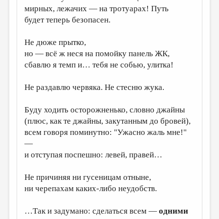
мирных, лежачих — на тротуарах! Путь
ДАЙДЖЕСТ
будет теперь безопасен.
ПРОИЗВЕДЕНИЯ
Не дюже прытко,
ПЕРЕВОДЫ
но — всё ж неся на помойку панель ЖК,
сбавлю я темп и… тебя не собью, улитка!
КОНКУРСЫ
ДЕТСКАЯ КОМНАТА
Не раздавлю червяка. Не стесню жука.
КНИЖНАЯ ПОЛКА
Буду ходить осторожненько, словно джайны
ОБЗОР ЛИТЕРАТУРЫ
(плюс, как те джайны, закутанным до бровей),
всем говоря поминутно: "Ужасно жаль мне!"
СТРАНИЦЫ ПАМЯТИ
—
ОБЪЯВЛЕНИЯ
и отступая поспешно: левей, правей…
КОЛОНКА РЕДАКТОРА
Не причиняя ни гусеницам отныне,
РЕДКОЛЛЕГИЯ
ни черепахам каких-либо неудобств.
ОТ РЕДАКЦИИ
…Так и задумано: сделаться всем —
одними