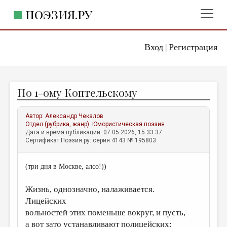
ПОЭЗИЯ.РУ
Вход
Регистрация
ГЛАВНОЕ МЕНЮ
|
ПОЭЗИЯ.РУ
ИЗДАТЕЛЬСТВО
По 1-ому Коптельскому
ЖАНРЫ
АВТОРЫ
Автор:
Александр Чекалов
Отдел (рубрика, жанр):
Юмористическая поэзия
КОММЕНТАРИИ
Дата и время публикации: 07.05.2026, 15:33:37
Сертификат Поэзия.ру: серия 4143 № 195803
ЛИТСАЛОН
(три дня в Москве, алсо!))
НОВОСТИ
ПРАВИЛА САЙТА
Жизнь, однозначно, налаживается.
Лицейских
ОТДЕЛЫ И РУБРИКИ
вольностей этих поменьше вокруг, и пусть,
ИЗБРАННОЕ
а вот зато устанавливают полицейских: