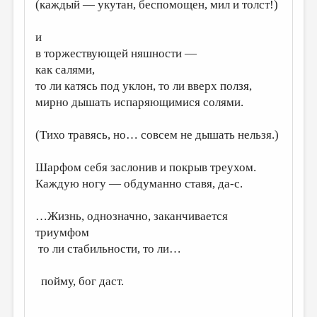
МАЛАЯ ПРОЗА
(каждый — укутан, беспомощен, мил и толст!)
ЭССЕИСТИКА
и
в торжествующей няшности —
ЛИТЕРАТУРОВЕДЕНИЕ
как салями,
КУЛЬТУРОВЕДЕНИЕ
то ли катясь под уклон, то ли вверх ползя,
мирно дышать испаряющимися солями.
ПУБЛИЦИСТИКА
РЕЦЕНЗИРОВАНИЕ
(Тихо травясь, но… совсем не дышать нельзя.)
ЦИКЛЫ ПУБЛИКАЦИЙ
Шарфом себя заслонив и покрыв треухом.
ТРЕДИАКОВСКИЙ
Каждую ногу — обдуманно ставя, да-с.
МЕДИА
…Жизнь, однозначно, заканчивается
ВКОНТАКТЕ
триумфом
то ли стабильности, то ли…
пойму, бог даст.