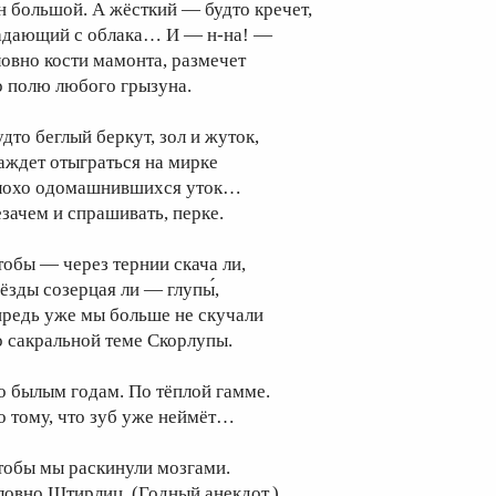
н большой. А жёсткий — будто кречет,
адающий с облака… И — н-на! —
ловно кости мамонта, размечет
о полю любого грызуна.
удто беглый беркут, зол и жуток,
аждет отыграться на мирке
лохо одомашнившихся уток…
езачем и спрашивать, перке.
тобы — через тернии скача ли,
вёзды созерцая ли — глупы́,
предь уже мы больше не скучали
о сакральной теме Скорлупы.
о былым годам. По тёплой гамме.
о тому, что зуб уже неймёт…
тобы мы раскинули мозгами.
ловно Штирлиц. (Годный анекдот.)