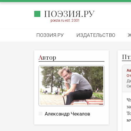
ПОЭЗИЯ.РУ
poezia.ru est. 2001
ПОЭЗИЯ.РУ
ИЗДАТЕЛЬСТВО
Пт
А
втор
А
От
Да
Се
Ч
з
Т
Александр Чекалов
м