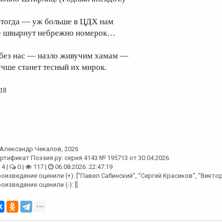
 тогда — уж больше в ЦДХ нам
е швырнут небрежно номерок…
 без нас — назло живучим хамам —
учше станет тесный их мирок.
18
Александр Чекалов
, 2026
ртификат Поэзия.ру: серия 4143 № 195713 от 30.04.2026
4 |
0 |
117 |
06.08.2026. 22:47:19
оизведение оценили (+): ["Павел Сабинский", "Сергей Красиков", "Викто
оизведение оценили (-): []