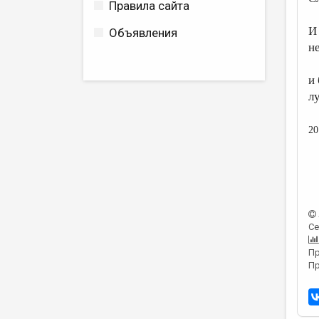
Правила сайта
И
Объявления
н
и
л
20
Се
Пр
Пр