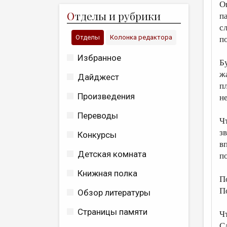
О
О
тделы и рубрики
п
с
Отделы
Колонка редактора
п
Избранное
Б
ж
Дайджест
п
Произведения
н
Переводы
Ч
з
Конкурсы
в
Детская комната
п
Книжная полка
П
П
Обзор литературы
Страницы памяти
Ч
С