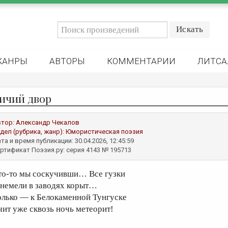
ЖАНРЫ
АВТОРЫ
КОММЕНТАРИИ
ЛИТСА
ичий двор
втор:
Александр Чекалов
дел (рубрика, жанр):
Юмористическая поэзия
та и время публикации: 30.04.2026, 12:45:59
ртификат Поэзия.ру: серия 4143 № 195713
то-то мы соскучивши… Все гузки
анемели в заводях корыт…
олько — к Белокаменной Тунгуске
чит уже сквозь ночь метеорит!