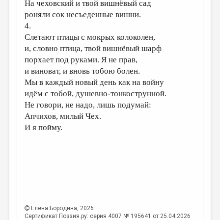
МАЛАЯ ПРОЗА
На чеховский и твой вишнёвый сад
роняли сок несъеденные вишни.
ЭССЕИСТИКА
4.
Слетают птицы с мокрых колоколен,
ЛИТЕРАТУРОВЕДЕНИЕ
и, словно птица, твой вишнёвый шарф
КУЛЬТУРОВЕДЕНИЕ
порхает под руками. Я не прав,
и виноват, и вновь тобою болен.
ПУБЛИЦИСТИКА
Мы в каждый новый день как на войну
РЕЦЕНЗИРОВАНИЕ
идём с тобой, душевно-тонкострунной.
Не говори, не надо, лишь подумай:
ЦИКЛЫ ПУБЛИКАЦИЙ
Апчихов, милый Чех.
ТРЕДИАКОВСКИЙ
И я пойму.
МЕДИА
ВКОНТАКТЕ
Елена Бородина
, 2026
Сертификат Поэзия.ру: серия 4007 № 195641 от 25.04.2026