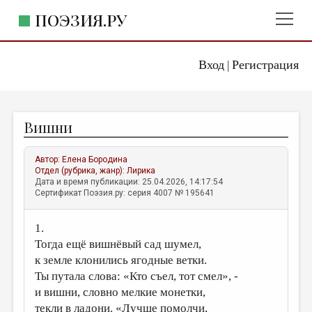
ПОЭЗИЯ.РУ
Вход
Регистрация
ГЛАВНОЕ МЕНЮ
|
ПОЭЗИЯ.РУ
ИЗДАТЕЛЬСТВО
Вишни
ЖАНРЫ
АВТОРЫ
Автор:
Елена Бородина
Отдел (рубрика, жанр):
Лирика
КОММЕНТАРИИ
Дата и время публикации: 25.04.2026, 14:17:54
Сертификат Поэзия.ру: серия 4007 № 195641
ЛИТСАЛОН
1.
НОВОСТИ
Тогда ещё вишнёвый сад шумел,
ПРАВИЛА САЙТА
к земле клонились ягодные ветки.
Ты путала слова: «Кто съел, тот смел», -
ОТДЕЛЫ И РУБРИКИ
и вишни, словно мелкие монетки,
ИЗБРАННОЕ
текли в ладони. «Лучше помолчи,