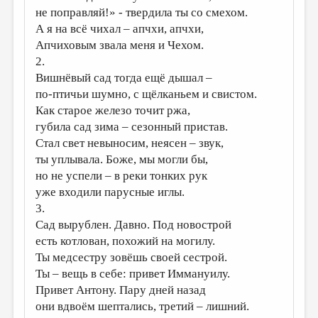
не поправляй!» - твердила ты со смехом.
ДАЙДЖЕСТ
А я на всё чихал – апчхи, апчхи,
Апчиховым звала меня и Чехом.
ПРОИЗВЕДЕНИЯ
2.
ПЕРЕВОДЫ
Вишнёвый сад тогда ещё дышал –
по-птичьи шумно, с щёлканьем и свистом.
КОНКУРСЫ
Как старое железо точит ржа,
ДЕТСКАЯ КОМНАТА
губила сад зима – сезонный пристав.
Стал свет невыносим, неясен – звук,
КНИЖНАЯ ПОЛКА
ты уплывала. Боже, мы могли бы,
ОБЗОР ЛИТЕРАТУРЫ
но не успели – в реки тонких рук
уже входили парусные иглы.
СТРАНИЦЫ ПАМЯТИ
3.
ОБЪЯВЛЕНИЯ
Сад вырублен. Давно. Под новострой
есть котлован, похожий на могилу.
КОЛОНКА РЕДАКТОРА
Ты медсестру зовёшь своей сестрой.
РЕДКОЛЛЕГИЯ
Ты – вещь в себе: привет Иммануилу.
Привет Антону. Пару дней назад
ОТ РЕДАКЦИИ
они вдвоём шептались, третий – лишний.