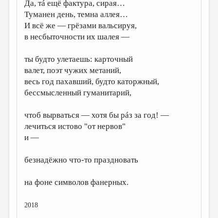
МАЛАЯ ПРОЗА
Да, тá ещё фактура, сирая…
Туманен день, темна аллея…
ЭССЕИСТИКА
И всё же — грёзами вальсируя,
в несбыточности их шалея —
ЛИТЕРАТУРОВЕДЕНИЕ
КУЛЬТУРОВЕДЕНИЕ
ты будто улетаешь: карточный
валет, поэт чужих метаний,
ПУБЛИЦИСТИКА
весь год пахавший, будто каторжный,
РЕЦЕНЗИРОВАНИЕ
бессмысленный гуманитарий,
ЦИКЛЫ ПУБЛИКАЦИЙ
чтоб вырваться — хотя бы рáз за год! —
ТРЕДИАКОВСКИЙ
лечиться истово "от нервов"
и —
МЕДИА
ВКОНТАКТЕ
безнадёжно что-то праздновать
на фоне символов фанерных.
2018