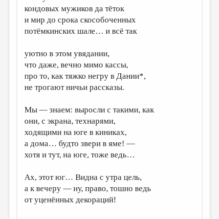
кондовых мужиков да тёток
ДАЙДЖЕСТ
и мир до срока скособоченных
потёмкинских шале… и всё так
ПРОИЗВЕДЕНИЯ
ПЕРЕВОДЫ
уютно в этом увядании,
что даже, вечно мимо кассы,
КОНКУРСЫ
про то, как тяжко негру в Дании*,
ДЕТСКАЯ КОМНАТА
не трогают ничьи рассказы.
КНИЖНАЯ ПОЛКА
Мы — знаем: выросли с такими, как
ОБЗОР ЛИТЕРАТУРЫ
они, с экрана, технарями,
ходящими на юге в киниках,
СТРАНИЦЫ ПАМЯТИ
а дома… будто звери в яме! —
ОБЪЯВЛЕНИЯ
хотя и тут, на юге, тоже ведь…
КОЛОНКА РЕДАКТОРА
Ах, этот юг… Видна с утра цель,
РЕДКОЛЛЕГИЯ
а к вечеру — ну, право, тошно ведь
от уценённых декораций!
ОТ РЕДАКЦИИ