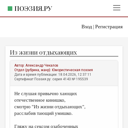
ПОЭЗИЯ.РУ
Вход
Регистрация
ГЛАВНОЕ МЕНЮ
|
ПОЭЗИЯ.РУ
ИЗДАТЕЛЬСТВО
Из жизни отдыхающих
ЖАНРЫ
АВТОРЫ
Автор:
Александр Чекалов
Отдел (рубрика, жанр):
Юмористическая поэзия
КОММЕНТАРИИ
Дата и время публикации: 18.04.2026, 12:37:11
Сертификат Поэзия.ру: серия 4143 № 195539
ЛИТСАЛОН
Не слушая привычно хающих
НОВОСТИ
отечественное кинишко,
ПРАВИЛА САЙТА
смотрю "Из жизни отдыхающих",
расслабив тающий умишко.
ОТДЕЛЫ И РУБРИКИ
ИЗБРАННОЕ
Гляжу на сексом озабоченных