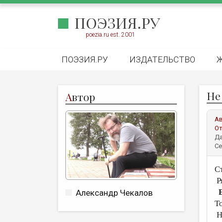
ПОЭЗИЯ.РУ
poezia.ru est. 2001
ПОЭЗИЯ.РУ
ИЗДАТЕЛЬСТВО
Не
А
втор
А
От
Да
Се
С
Р
Александр Чекалов
Т
Н