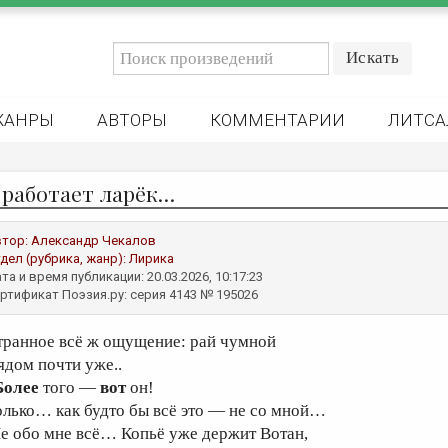
ЖАНРЫ
АВТОРЫ
КОММЕНТАРИИ
ЛИТСА
 работает ларёк…
втор:
Александр Чекалов
дел (рубрика, жанр):
Лирика
та и время публикации: 20.03.2026, 10:17:23
ртификат Поэзия.ру: серия 4143 № 195026
транное всё ж ощущение: рай чумной
ядом почти уже..
Более
того —
вот
он!
олько… как будто бы всё это — не со мной…
е обо мне всё… Копьё уже держит Вотан,