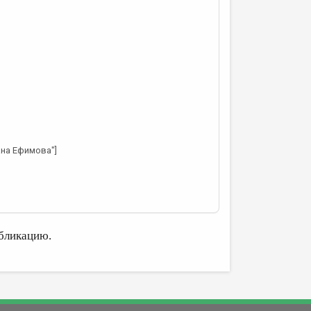
ана Ефимова"]
бликацию.