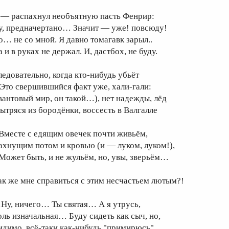
 — распахнул необъятную пасть Фенрир:
у, предначертано… Значит — уже! повсюду!
о… не со мной. Я давно томагавк зарыл..
 и в руках не держал. И, дастбох, не буду.
ледовательно, когда кто-нибудь убьёт
Это свершившийся факт уже, хали-гали:
вантовый мир
, он такой…), нет надежды, лёд
ытряся из бородёнки, воссесть в Валгалле
месте с едящим овечек почти живьём,
ахнущим потом и кровью (и — луком, луком!),
ожет быть, и не жульём, но, увы, зверьём…
ак же мне справиться с этим несчастьем лютым?!
Ну, ничего… Ты святая… А я утрусь,
оль изначальная… Буду сидеть как сыч, но,
идимо, всё-таки как-нибудь "примирюсь"