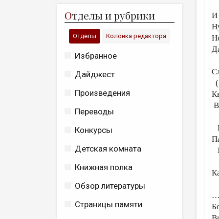
О
тделы и рубрики
И
Н
Отделы
Колонка редактора
Н
Да
Избранное
С
Дайджест
(
Произведения
К
В
Переводы
В
Конкурсы
П
Детская комната
М
Книжная полка
К
Обзор литературы
…
Страницы памяти
Б
В