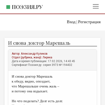
ПОЭЗИЯ.РУ
Вход
Регистрация
ГЛАВНОЕ МЕНЮ
|
ПОЭЗИЯ.РУ
ИЗДАТЕЛЬСТВО
И снова доктор Марешаль
ЖАНРЫ
АВТОРЫ
Автор:
Александр Куликов
Отдел (рубрика, жанр):
Лирика
КОММЕНТАРИИ
Дата и время публикации: 17.02.2026, 14:43:45
Сертификат Поэзия.ру: серия 3973 № 194432
ЛИТСАЛОН
И снова доктор Марешаль
НОВОСТИ
к обеду, видно, опоздает,
ПРАВИЛА САЙТА
что Марешальше очень жаль –
и потому она вздыхает.
ОТДЕЛЫ И РУБРИКИ
Но что поделать? Долг есть долг.
ИЗБРАННОЕ