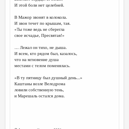
МАЛАЯ ПРОЗА
И этой боли нет целебней.
ЭССЕИСТИКА
В Мажор звонят в колокола.
ЛИТЕРАТУРОВЕДЕНИЕ
И звон течет по крышам, тая.
«Ты тоже ведь не сберегла
КУЛЬТУРОВЕДЕНИЕ
свое исчадье, Пресвятая!»
ПУБЛИЦИСТИКА
… Лежал он тихо, не дыша.
РЕЦЕНЗИРОВАНИЕ
И всем, кто рядом был, казалось,
что на мгновение душа
ЦИКЛЫ ПУБЛИКАЦИЙ
местами с телом поменялась.
ТРЕДИАКОВСКИЙ
«В ту пятницу был душный день...»
МЕДИА
Каштаны возле Велодрома
ловили собственную тень,
ВКОНТАКТЕ
и Марешаль остался дома.