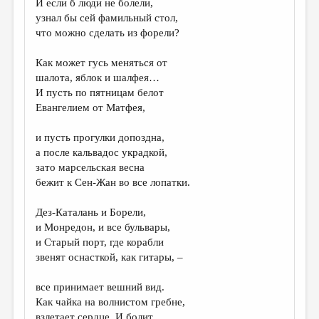
И если б люди не болели,
узнал бы сей фамильный стол,
ДАЙДЖЕСТ
что можно сделать из форели?
ПРОИЗВЕДЕНИЯ
Как может гусь меняться от
ПЕРЕВОДЫ
шалота, яблок и шалфея…
И пусть по пятницам белот
КОНКУРСЫ
Евангелием от Матфея,
ДЕТСКАЯ КОМНАТА
и пусть прогулки допоздна,
КНИЖНАЯ ПОЛКА
а после кальвадос украдкой,
зато марсельская весна
ОБЗОР ЛИТЕРАТУРЫ
бежит к Сен-Жан во все лопатки.
СТРАНИЦЫ ПАМЯТИ
Дез-Каталань и Борели,
ОБЪЯВЛЕНИЯ
и Монредон, и все бульвары,
и Старый порт, где корабли
КОЛОНКА РЕДАКТОРА
звенят оснасткой, как гитары, –
РЕДКОЛЛЕГИЯ
все принимает вешний вид.
ОТ РЕДАКЦИИ
Как чайка на волнистом гребне,
взлетает сердце. И болит.