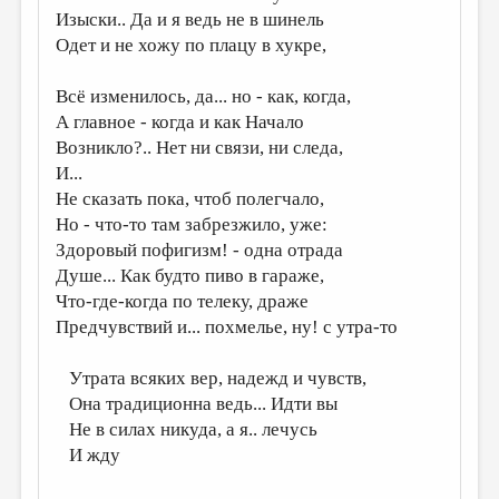
Изыски.. Да и я ведь не в шинель
ДАЙДЖЕСТ
Одет и не хожу по плацу в хукре,
ПРОИЗВЕДЕНИЯ
Всё изменилось, да... но - как, когда,
ПЕРЕВОДЫ
А главное - когда и как Начало
Возникло?.. Нет ни связи, ни следа,
КОНКУРСЫ
И...
ДЕТСКАЯ КОМНАТА
Не сказать пока, чтоб полегчало,
Но - что-то там забрезжило, уже:
КНИЖНАЯ ПОЛКА
Здоровый пофигизм! - одна отрада
ОБЗОР ЛИТЕРАТУРЫ
Душе... Как будто пиво в гараже,
Что-где-когда по телеку, драже
СТРАНИЦЫ ПАМЯТИ
Предчувствий и... похмелье, ну! с утра-то
ОБЪЯВЛЕНИЯ
Утрата всяких вер, надежд и чувств,
КОЛОНКА РЕДАКТОРА
Она традиционна ведь... Идти вы
РЕДКОЛЛЕГИЯ
Не в силах никуда, а я.. лечусь
И жду
ОТ РЕДАКЦИИ