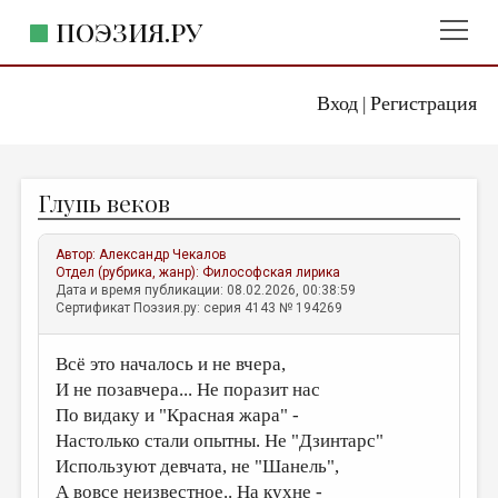
ПОЭЗИЯ.РУ
Вход
Регистрация
ГЛАВНОЕ МЕНЮ
|
ПОЭЗИЯ.РУ
ИЗДАТЕЛЬСТВО
Глупь веков
ЖАНРЫ
АВТОРЫ
Автор:
Александр Чекалов
Отдел (рубрика, жанр):
Философская лирика
КОММЕНТАРИИ
Дата и время публикации: 08.02.2026, 00:38:59
Сертификат Поэзия.ру: серия 4143 № 194269
ЛИТСАЛОН
Всё это началось и не вчера,
НОВОСТИ
И не позавчера... Не поразит нас
ПРАВИЛА САЙТА
По видаку и "Красная жара" -
Настолько стали опытны. Не "Дзинтарс"
ОТДЕЛЫ И РУБРИКИ
Используют девчата, не "Шанель",
ИЗБРАННОЕ
А вовсе неизвестное.. На кухне -