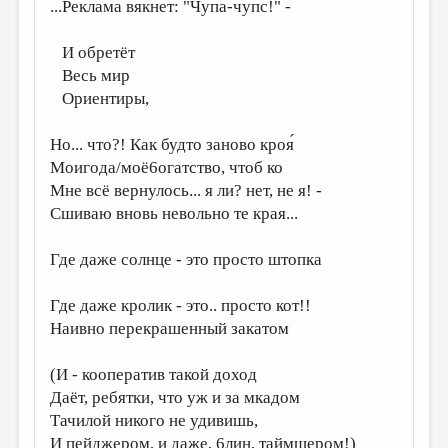
МАЛАЯ ПРОЗА
...Реклама вякнет: "Чупа-чупс!" -
ЭССЕИСТИКА
И обретёт
Весь мир
ЛИТЕРАТУРОВЕДЕНИЕ
Ориентиры,
КУЛЬТУРОВЕДЕНИЕ
Но... что?! Как будто заново кроя́
ПУБЛИЦИСТИКА
Моигода/моё6огатство, чтоб ко
РЕЦЕНЗИРОВАНИЕ
Мне всё вернулось... я ли? нет, не я! -
Сшиваю вновь невольно те края...
ЦИКЛЫ ПУБЛИКАЦИЙ
ТРЕДИАКОВСКИЙ
Где даже солнце - это просто штопка
МЕДИА
Где даже кролик - это.. просто кот!!
ВКОНТАКТЕ
Наивно перекрашенный закатом
(И - кооператив такой доход
Даёт, ребятки, что уж и за мкадом
Тачилой никого не удивишь,
И пейджером, и даже, 6лин, таймшером!)