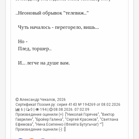
..Неоновый обрывок "телевиж.."
Чуть началось - перегорело, вишь...
Но -
Плед, торшер..
И... легче на душе вам.
Александр Чекалов
, 2026
Сертификат Поэзия.ру: серия 4143 № 194269 от 08.02.2026
6 |
0 |
194 |
08.08.2026. 07:02:09
Произведение оценили (+): ["Николай Горячев", "Виктор
Гаврилин", "Бройер Галина", "Сергей Красиков", "Светлана
Ефимова", "Нина Есипенко (Флейта Бутугычаг) °"]
Произведение оценили (-): []