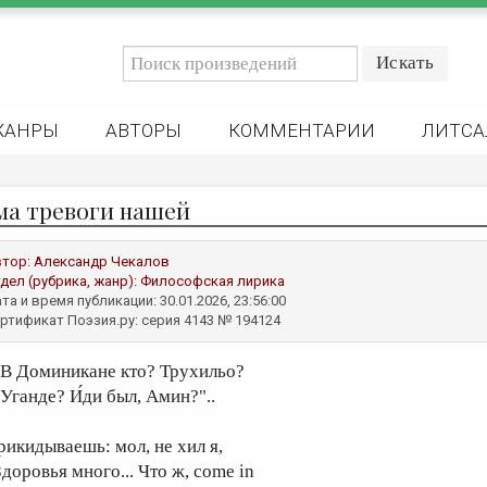
ЖАНРЫ
АВТОРЫ
КОММЕНТАРИИ
ЛИТСА
ма тревоги нашей
втор:
Александр Чекалов
дел (рубрика, жанр):
Философская лирика
та и время публикации: 30.01.2026, 23:56:00
ртификат Поэзия.ру: серия 4143 № 194124
..В Доминикане кто? Трухильо?
 Уганде? И́ди был, Амин?"..
рикидываешь: мол, не хил я,
доровья много... Что ж, come in