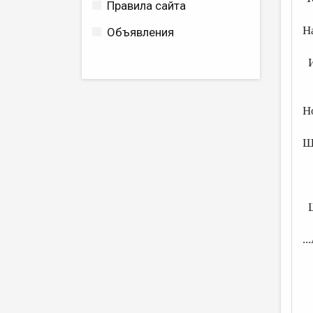
Правила сайта
Н
Объявления
И
(
Но
Д
Ш
Ш
.
Г
И
Т