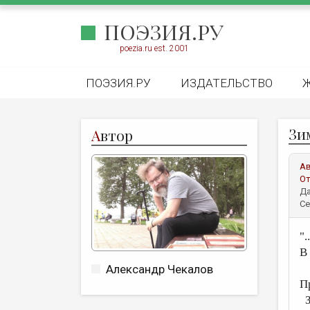
ПОЭЗИЯ.РУ
poezia.ru est. 2001
ПОЭЗИЯ.РУ
ИЗДАТЕЛЬСТВО
Зи
А
втор
А
От
Да
Се
"
В
Александр Чекалов
П
З