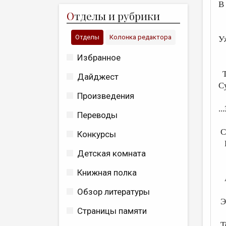
В
О
тделы и рубрики
К
Отделы
Колонка редактора
У
Избранное
К
Т
Дайджест
С
Произведения
..
Переводы
С
Конкурсы
В
Детская комната
В
Книжная полка
А
Обзор литературы
Э
Страницы памяти
То