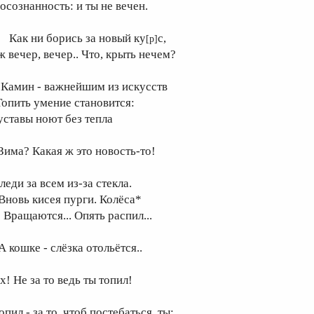
 осознанность: и ты не вечен.
ак ни борись за новый ку
с,
[р]
ж вечер, вечер.. Что, крыть нечем?
амин - важнейшим из искусств
опить умение становится:
уставы ноют без тепла
.Зима? Какая ж это новость-то!
леди за всем из-за стекла.
новь кисея пурги. Колёса*
ращаются... Опять распил...
 кошке - слёзка отольётся..
х! Не за то ведь ты топил!
пил - за то, чтоб постебаться, ты: