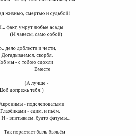
ад жизнью, смертью и судьбой!
... факт, умрут любые асады
И чавесы, само собой)
.. дело доблести и чести,
огадываемся, скорбя,
об мы - с тобою сдохли
Вместе
(А лучше -
об допрежь тебя!)
..Акронимы - подслеповатыми
лазёнками - едим, и пьём,
 - впитываем, будто фатумы...
ак порастает быль быльём