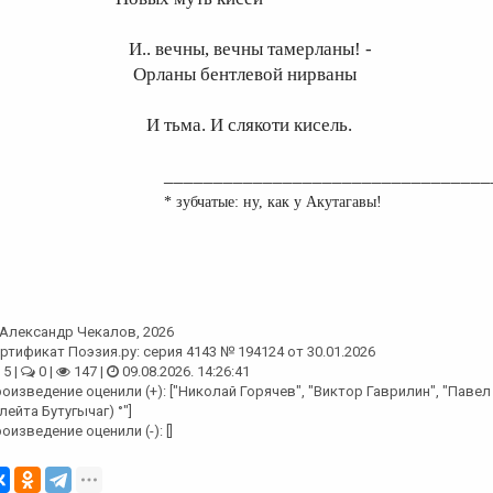
.. вечны, вечны тамерланы! -
рланы бентлевой нирваны
 тьма. И слякоти кисель.
________________________________
* зубчатые: ну, как у Акутагавы!
Александр Чекалов
, 2026
ртификат Поэзия.ру: серия 4143 № 194124 от 30.01.2026
5 |
0 |
147 |
09.08.2026. 14:26:41
оизведение оценили (+): ["Николай Горячев", "Виктор Гаврилин", "Павел
лейта Бутугычаг) °"]
оизведение оценили (-): []