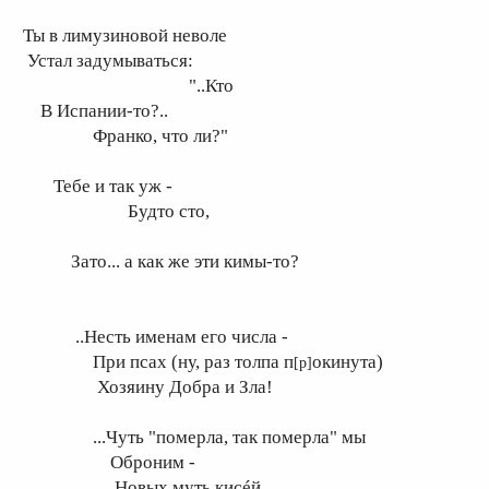
ы в лимузиновой неволе
стал задумываться:
"..Кто
 Испании-то?..
ранко, что ли?"
ебе и так уж -
Будто сто,
ато... а как же эти кимы-то?
.Несть именам его числа -
ри псах (ну, раз толпа п
окинута)
[р]
озяину Добра и Зла!
..Чуть "померла, так померла" мы
Оброним -
Новых муть кисéй