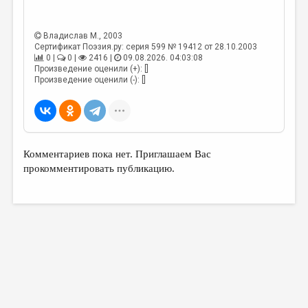
МАЛАЯ ПРОЗА
ЭССЕИСТИКА
Владислав М.
, 2003
Сертификат Поэзия.ру: серия 599 № 19412 от 28.10.2003
ЛИТЕРАТУРОВЕДЕНИЕ
0 |
0 |
2416 |
09.08.2026. 04:03:08
Произведение оценили (+): []
КУЛЬТУРОВЕДЕНИЕ
Произведение оценили (-): []
ПУБЛИЦИСТИКА
РЕЦЕНЗИРОВАНИЕ
ЦИКЛЫ ПУБЛИКАЦИЙ
Комментариев пока нет. Приглашаем Вас
прокомментировать публикацию.
ТРЕДИАКОВСКИЙ
МЕДИА
ВКОНТАКТЕ