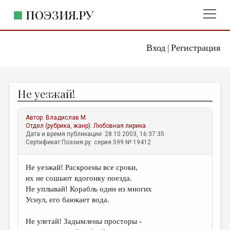
ПОЭЗИЯ.РУ
Вход
Регистрация
ГЛАВНОЕ МЕНЮ
|
ПОЭЗИЯ.РУ
ИЗДАТЕЛЬСТВО
Не уезжай!
ЖАНРЫ
АВТОРЫ
Автор:
Владислав М.
Отдел (рубрика, жанр):
Любовная лирика
КОММЕНТАРИИ
Дата и время публикации: 28.10.2003, 16:37:35
Сертификат Поэзия.ру: серия 599 № 19412
ЛИТСАЛОН
Не уезжай! Раскроены все сроки,
НОВОСТИ
их не сошьют вдогонку поезда.
ПРАВИЛА САЙТА
Не уплывай! Корабль один из многих
Уснул, его баюкает вода.
ОТДЕЛЫ И РУБРИКИ
Не улетай! Задымлены просторы -
ИЗБРАННОЕ