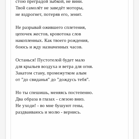
стою преградой зыбкой, не вини.
Твой самолёт не заведёт моторы,
ДАЙДЖЕСТ
не вздрогнет, потеряв его, зенит.
ПРОИЗВЕДЕНИЯ
Не разрывай ожившего сплетения,
ПЕРЕВОДЫ
цепочек жестов, кровотока слов
накопленных. Как твоего рождения,
КОНКУРСЫ
боюсь и жду назначенных часов.
ДЕТСКАЯ КОМНАТА
Останься! Пустотелой будет мало
КНИЖНАЯ ПОЛКА
для крыльев воздуха и ветра для огня.
Закатом стану, промежутком алым
ОБЗОР ЛИТЕРАТУРЫ
от "до свиданья" до "дождусь тебя".
СТРАНИЦЫ ПАМЯТИ
Но ты спешишь, меняясь постепенно.
ОБЪЯВЛЕНИЯ
Два образа в глазах - слезою вниз.
Не уходи! - во мне бушуют гены,
КОЛОНКА РЕДАКТОРА
раздваиваюсь и молю - вернись.
РЕДКОЛЛЕГИЯ
ОТ РЕДАКЦИИ