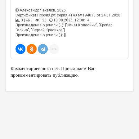
МАЛАЯ ПРОЗА
Александр Чекалов
, 2026
ЭССЕИСТИКА
Сертификат Поэзия.ру: серия 4143 № 194013 от 24.01.2026
3 |
0 |
123 |
10.08.2026. 12:08:14
ЛИТЕРАТУРОВЕДЕНИЕ
Произведение оценили (+): ["Игнат Колесник", "Бройер
Галина", "Сергей Красиков"]
КУЛЬТУРОВЕДЕНИЕ
Произведение оценили (-): []
ПУБЛИЦИСТИКА
РЕЦЕНЗИРОВАНИЕ
ЦИКЛЫ ПУБЛИКАЦИЙ
Комментариев пока нет. Приглашаем Вас
прокомментировать публикацию.
ТРЕДИАКОВСКИЙ
МЕДИА
ВКОНТАКТЕ