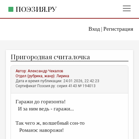
ПОЭЗИЯ.РУ
Вход
Регистрация
ГЛАВНОЕ МЕНЮ
|
ПОЭЗИЯ.РУ
ИЗДАТЕЛЬСТВО
Пригородная считалочка
ЖАНРЫ
АВТОРЫ
Автор:
Александр Чекалов
Отдел (рубрика, жанр):
Лирика
КОММЕНТАРИИ
Дата и время публикации: 24.01.2026, 22:42:23
Сертификат Поэзия.ру: серия 4143 № 194013
ЛИТСАЛОН
Гаражи до горизонта!
НОВОСТИ
И за ним ведь - гаражи...
ПРАВИЛА САЙТА
Так чего ж, волшебный сон-то
ОТДЕЛЫ И РУБРИКИ
Романэс наворожи!
ИЗБРАННОЕ