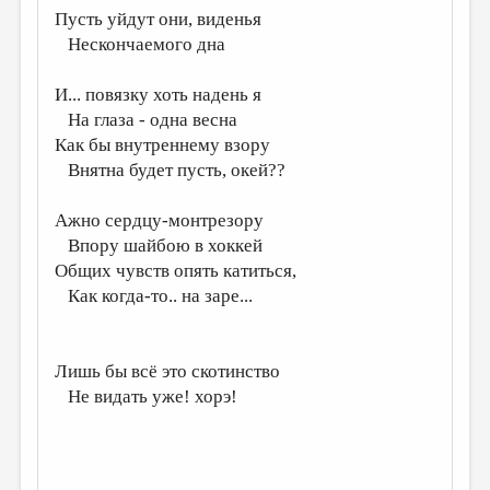
Пусть уйдут они, виденья
ДАЙДЖЕСТ
Нескончаемого дна
ПРОИЗВЕДЕНИЯ
И... повязку хоть надень я
ПЕРЕВОДЫ
На глаза - одна весна
Как бы внутреннему взору
КОНКУРСЫ
Внятна будет пусть, окей??
ДЕТСКАЯ КОМНАТА
Ажно сердцу-монтрезору
КНИЖНАЯ ПОЛКА
Впору шайбою в хоккей
ОБЗОР ЛИТЕРАТУРЫ
Общих чувств опять катиться,
Как когда-то.. на заре...
СТРАНИЦЫ ПАМЯТИ
ОБЪЯВЛЕНИЯ
Лишь бы всё это скотинство
КОЛОНКА РЕДАКТОРА
Не видать уже! хорэ!
РЕДКОЛЛЕГИЯ
ОТ РЕДАКЦИИ