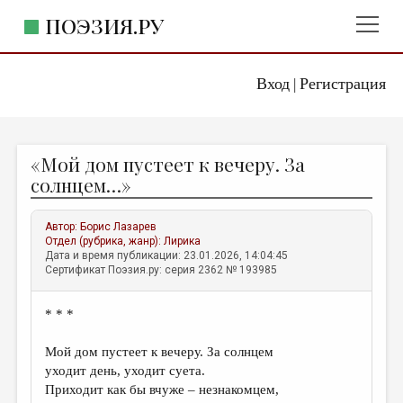
ПОЭЗИЯ.РУ
Вход
Регистрация
ГЛАВНОЕ МЕНЮ
|
ПОЭЗИЯ.РУ
ИЗДАТЕЛЬСТВО
«Мой дом пустеет к вечеру. За
ЖАНРЫ
солнцем…»
АВТОРЫ
Автор:
Борис Лазарев
КОММЕНТАРИИ
Отдел (рубрика, жанр):
Лирика
Дата и время публикации: 23.01.2026, 14:04:45
ЛИТСАЛОН
Сертификат Поэзия.ру: серия 2362 № 193985
НОВОСТИ
* * *
ПРАВИЛА САЙТА
Мой дом пустеет к вечеру. За солнцем
ОТДЕЛЫ И РУБРИКИ
уходит день, уходит суета.
Приходит как бы вчуже – незнакомцем,
ИЗБРАННОЕ