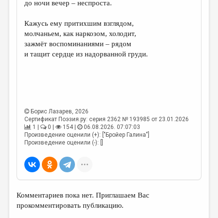
до ночи вечер – неспроста.
ДАЙДЖЕСТ
Кажусь ему притихшим взглядом,
ПРОИЗВЕДЕНИЯ
молчаньем, как наркозом, холодит,
зажмёт воспоминаниями – рядом
ПЕРЕВОДЫ
и тащит сердце из надорванной груди.
КОНКУРСЫ
ДЕТСКАЯ КОМНАТА
КНИЖНАЯ ПОЛКА
Борис Лазарев
, 2026
ОБЗОР ЛИТЕРАТУРЫ
Сертификат Поэзия.ру: серия 2362 № 193985 от 23.01.2026
1 |
0 |
154 |
06.08.2026. 07:07:03
СТРАНИЦЫ ПАМЯТИ
Произведение оценили (+): ["Бройер Галина"]
Произведение оценили (-): []
ОБЪЯВЛЕНИЯ
КОЛОНКА РЕДАКТОРА
РЕДКОЛЛЕГИЯ
Комментариев пока нет. Приглашаем Вас
ОТ РЕДАКЦИИ
прокомментировать публикацию.