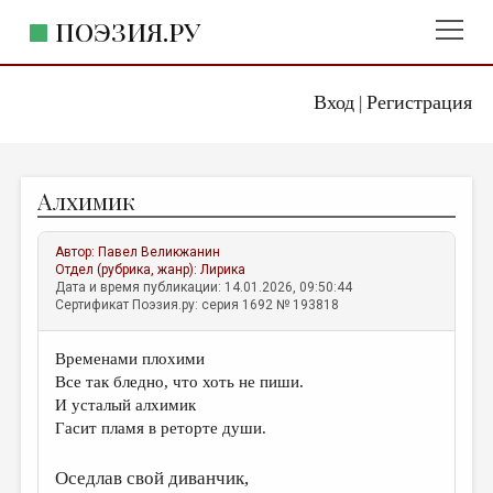
ПОЭЗИЯ.РУ
Вход
Регистрация
ГЛАВНОЕ МЕНЮ
|
ПОЭЗИЯ.РУ
ИЗДАТЕЛЬСТВО
Алхимик
ЖАНРЫ
АВТОРЫ
Автор:
Павел Великжанин
Отдел (рубрика, жанр):
Лирика
КОММЕНТАРИИ
Дата и время публикации: 14.01.2026, 09:50:44
Сертификат Поэзия.ру: серия 1692 № 193818
ЛИТСАЛОН
Временами плохими
НОВОСТИ
Все так бледно, что хоть не пиши.
ПРАВИЛА САЙТА
И усталый алхимик
Гасит пламя в реторте души.
ОТДЕЛЫ И РУБРИКИ
Оседлав свой диванчик,
ИЗБРАННОЕ