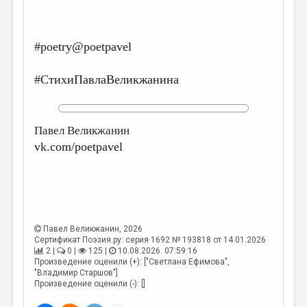
МАЛАЯ ПРОЗА
ЭССЕИСТИКА
#poetry@poetpavel
ЛИТЕРАТУРОВЕДЕНИЕ
КУЛЬТУРОВЕДЕНИЕ
#СтихиПавлаВеликжанина
ПУБЛИЦИСТИКА
РЕЦЕНЗИРОВАНИЕ
Павел Великжанин
vk.com/poetpavel
ЦИКЛЫ ПУБЛИКАЦИЙ
ТРЕДИАКОВСКИЙ
МЕДИА
ВКОНТАКТЕ
Павел Великжанин
, 2026
Сертификат Поэзия.ру: серия 1692 № 193818 от 14.01.2026
2 |
0 |
125 |
10.08.2026. 07:59:16
Произведение оценили (+): ["Светлана Ефимова",
"Владимир Старшов"]
Произведение оценили (-): []