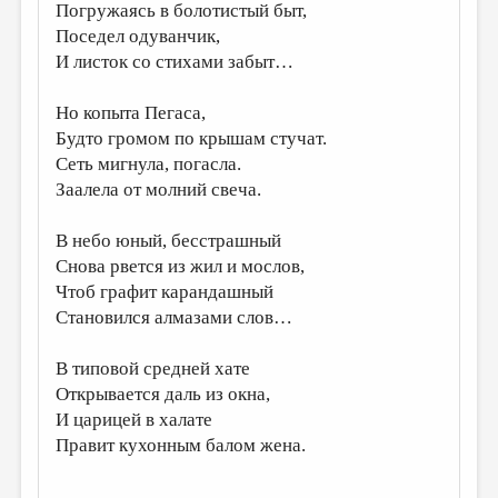
Погружаясь в болотистый быт,
ДАЙДЖЕСТ
Поседел одуванчик,
И листок со стихами забыт…
ПРОИЗВЕДЕНИЯ
ПЕРЕВОДЫ
Но копыта Пегаса,
Будто громом по крышам стучат.
КОНКУРСЫ
Сеть мигнула, погасла.
ДЕТСКАЯ КОМНАТА
Заалела от молний свеча.
КНИЖНАЯ ПОЛКА
В небо юный, бесстрашный
ОБЗОР ЛИТЕРАТУРЫ
Снова рвется из жил и мослов,
Чтоб графит карандашный
СТРАНИЦЫ ПАМЯТИ
Становился алмазами слов…
ОБЪЯВЛЕНИЯ
В типовой средней хате
Открывается даль из окна,
КОЛОНКА РЕДАКТОРА
И царицей в халате
РЕДКОЛЛЕГИЯ
Правит кухонным балом жена.
ОТ РЕДАКЦИИ