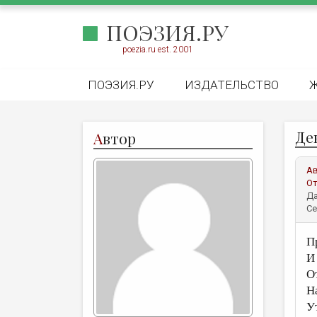
ПОЭЗИЯ.РУ
poezia.ru est. 2001
ПОЭЗИЯ.РУ
ИЗДАТЕЛЬСТВО
Де
А
втор
А
От
Да
Се
П
И
О
Н
Ут