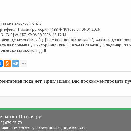
Павел Сабинский
, 2026
ртификат Поэзия.ру: серия 4188 № 193680 от 06.01.2026
9 |
0 |
157 |
06.08.2026. 18:17:13
оизведение оценили (+): ["Елена Орлова/Хлопкина", "Александр Шведов
аташа Корнеева", "Виктор Гаврилин", "Евгений Иванов", "Владимир Старш
оизведение оценили (-): []
ментариев пока нет. Приглашаем Вас прокомментировать пу
ельство Поэзия.ру
12) 679-07-70
 Санкт-Петербург, ул. Хрустальная, 18, офис 412