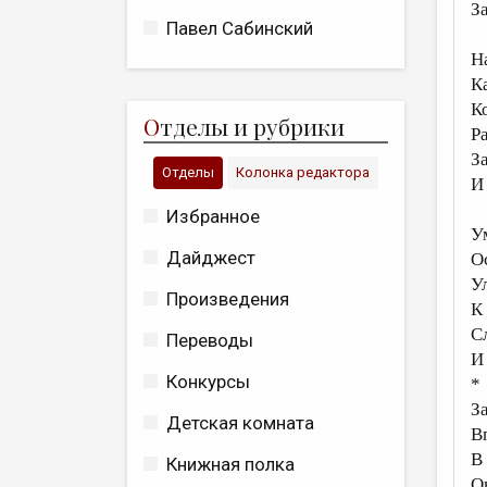
З
Павел Сабинский
Н
К
К
О
тделы и рубрики
Р
З
Отделы
Колонка редактора
И
Избранное
У
Дайджест
О
У
Произведения
К
С
Переводы
И
Конкурсы
*
З
Детская комната
В
В
Книжная полка
О