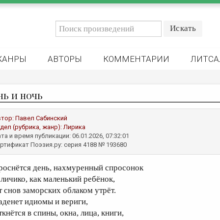
ЖАНРЫ
АВТОРЫ
КОММЕНТАРИИ
ЛИТСА
нь и ночь
втор:
Павел Сабинский
дел (рубрика, жанр):
Лирика
та и время публикации: 06.01.2026, 07:32:01
ртификат Поэзия.ру: серия 4188 № 193680
роснётся день, нахмуренный спросонок
 личико, как маленький ребёнок,
т снов заморских облаком утрёт.
аденет идиомы и вериги,
кнётся в спины, окна, лица, книги,