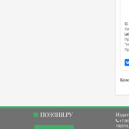
Се
Пр
"Н
Пр
Ком
ПОЭЗИЯ.РУ
Издат
+7 (8
192019,