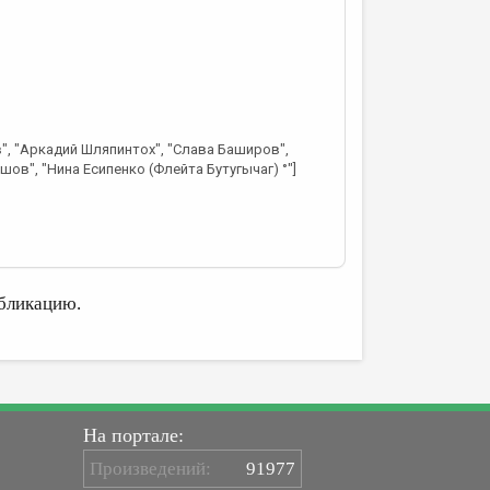
", "Аркадий Шляпинтох", "Слава Баширов",
ов", "Нина Есипенко (Флейта Бутугычаг) °"]
бликацию.
На портале:
Произведений:
91977