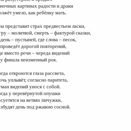
 ночных картинах радости и драки
олжёт умело, как ребёнку мать.
на представит страх предвестьем ласки,
гру – молитвой, смерть – фактурой сказки,
день – пустыней, где слова – песок,
 проведёт дорогой повторений,
де вместо речи – череда видений
 у финала неизменный рок.
огда откроются глаза рассвета,
очь уплывёт, согласно паритета,
уман видений унося с собой.
огда у перевёрнутой опушки
асуетятся на ветвях пичужки,
азбудят день под ржавою сосной.