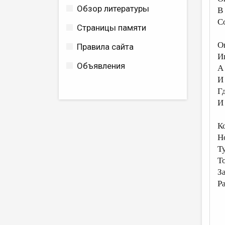
Обзор литературы
В
С
Страницы памяти
О
Правила сайта
И
Объявления
А 
И
Г
И
К
Н
Т
Т
З
Р