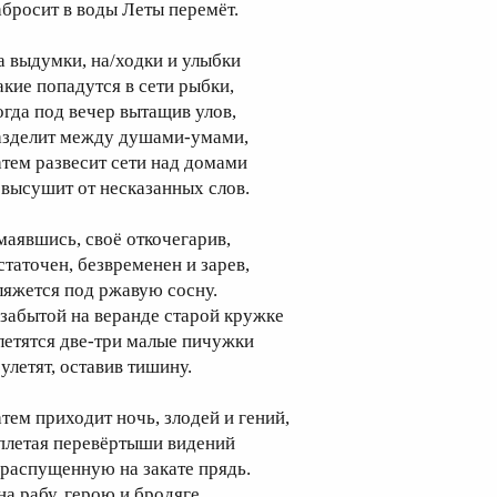
абросит в воды Леты перемёт.
а выдумки, на/ходки и улыбки
акие попадутся в сети рыбки,
огда под вечер вытащив улов,
азделит между душами-умами,
атем развесит сети над домами
 высушит от несказанных слов.
маявшись, своё откочегарив,
статочен, безвременен и зарев,
ляжется под ржавую сосну.
 забытой на веранде старой кружке
летятся две-три малые пичужки
 улетят, оставив тишину.
атем приходит ночь, злодей и гений,
плетая перевёртыши видений
 распущенную на закате прядь.
на рабу, герою и бродяге