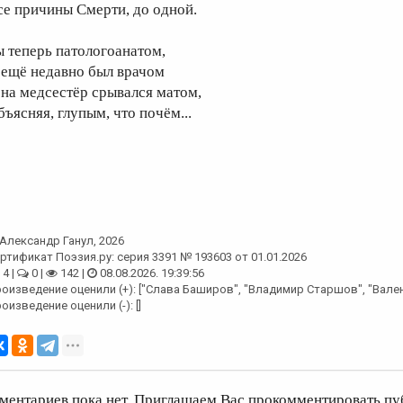
се причины Смерти, до одной.
ы теперь патологоанатом,
 ещё недавно был врачом
 на медсестёр срывался матом,
бъясняя, глупым, что почём...
Александр Ганул
, 2026
ртификат Поэзия.ру: серия 3391 № 193603 от 01.01.2026
4 |
0 |
142 |
08.08.2026. 19:39:56
оизведение оценили (+): ["Слава Баширов", "Владимир Старшов", "Вален
оизведение оценили (-): []
ментариев пока нет. Приглашаем Вас прокомментировать пу