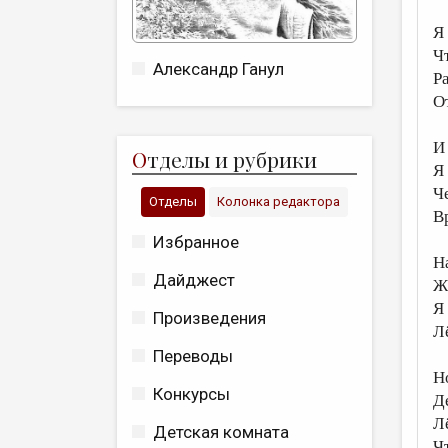
Я
Ч
Александр Ганул
Р
О
И
О
тделы и рубрики
Я
Ч
Отделы
Колонка редактора
В
Избранное
Н
Дайджест
Ж
Я
Произведения
Л
Переводы
Н
Конкурсы
Д
Л
Детская комната
Ч