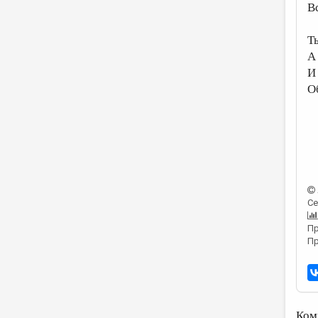
В
Т
А
И
О
Се
Пр
Пр
Ком