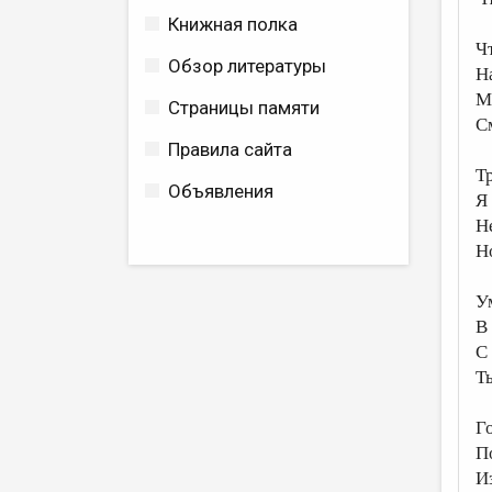
Книжная полка
Ч
Обзор литературы
Н
Мы
Страницы памяти
С
Правила сайта
Т
Объявления
Я
Н
Н
У
В
С
Т
Г
П
И