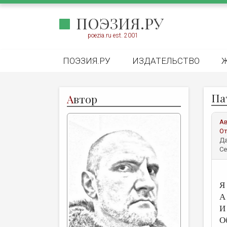
ПОЭЗИЯ.РУ
poezia.ru est. 2001
ПОЭЗИЯ.РУ
ИЗДАТЕЛЬСТВО
Па
А
втор
А
От
Да
Се
Я
А
И
О