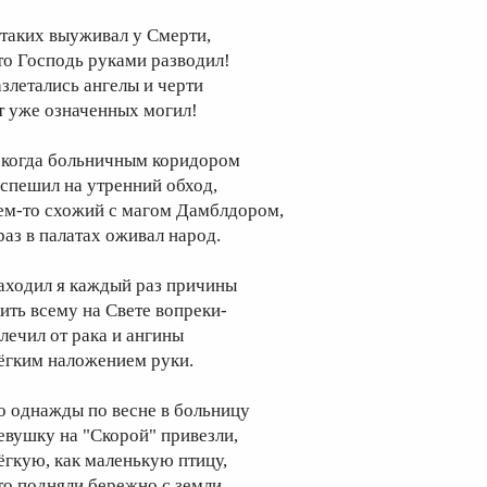
 таких выуживал у Смерти,
то Господь руками разводил!
азлетались ангелы и черти
т уже означенных могил!
 когда больничным коридором
 спешил на утренний обход,
ем-то схожий с магом Дамблдором,
раз в палатах оживал народ.
аходил я каждый раз причины
ить всему на Свете вопреки-
 лечил от рака и ангины
ёгким наложением руки.
о однажды по весне в больницу
евушку на "Скорой" привезли,
ёгкую, как маленькую птицу,
то подняли бережно с земли.