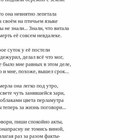
то она невнятно лепетала
а своём на птичьем языке
 не знали... Знали, что витала
мерть её совсем невдалеке.
рое суток у её постели
 дежурил, делал всё что мог,
е было мне равных в этом деле,
о и мне, похоже, вышел срок...
мерла она легко под утро,
 свете чуть занявшейся зари,
 облаками цвета перламутра
ы теперь за жизнь поговори...
овори, пиши спокойно акты,
онапрасну не томись виной,
злагая раз за разом факты-