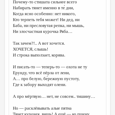
Почему-то стишата сильнее всего
Набирать тянет именно в те́ дни,
Когда ясно особенно: нет никого,
Кто терпеть тебя может! Ни дед, ни
Баба, ни пресловутая репка, ни мышь,
Ни злосчастная курочка Ряба…
Так зачем?!.. А вот хочется.
ХОЧЕТСЯ, слышь!
И строка выползает, корява.
И писать-то — теперь-то — охота не ту
Ерунду, что всё пёрла от лени,
А… про белую, бе́режную пустоту,
Где к забору выходят олени.
А про мёртвую… нет, не совсем.. тишину…
Но — расклёвывать алые пятна
Тянет курочек, вишь! А ещё — ко пшену..