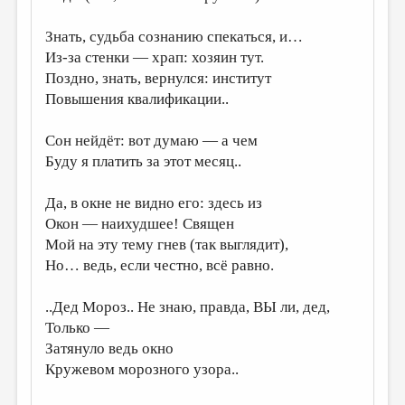
ДАЙДЖЕСТ
Знать, судьба сознанию спекаться, и…
Из-за стенки — храп: хозяин тут.
ПРОИЗВЕДЕНИЯ
Поздно, знать, вернулся: институт
ПЕРЕВОДЫ
Повышения квалификации..
КОНКУРСЫ
Сон нейдёт: вот думаю — а чем
ДЕТСКАЯ КОМНАТА
Буду я платить за этот месяц..
КНИЖНАЯ ПОЛКА
Да, в окне не видно его: здесь из
ОБЗОР ЛИТЕРАТУРЫ
Окон — наихудшее! Священ
Мой на эту тему гнев (так выглядит),
СТРАНИЦЫ ПАМЯТИ
Но… ведь, если честно, всё равно.
ОБЪЯВЛЕНИЯ
..Дед Мороз.. Не знаю, правда, ВЫ ли, дед,
КОЛОНКА РЕДАКТОРА
Только —
РЕДКОЛЛЕГИЯ
Затянуло ведь окно
Кружевом морозного узора..
ОТ РЕДАКЦИИ