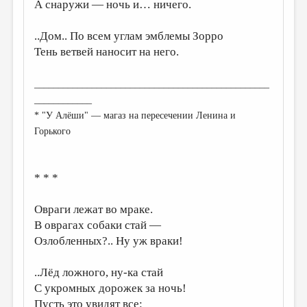
МАЛАЯ ПРОЗА
А снаружи — ночь и… ничего.
ЭССЕИСТИКА
..Дом.. По всем углам эмблемы Зорро
Тень ветвей наносит на него.
ЛИТЕРАТУРОВЕДЕНИЕ
КУЛЬТУРОВЕДЕНИЕ
_________________________________________________
ПУБЛИЦИСТИКА
____________
* "У Алёши" — магаз на пересечении Ленина и
РЕЦЕНЗИРОВАНИЕ
Горького
ЦИКЛЫ ПУБЛИКАЦИЙ
ТРЕДИАКОВСКИЙ
* * *
МЕДИА
Овраги лежат во мраке.
ВКОНТАКТЕ
В оврагах собаки стай —
Озлобленных?.. Ну уж враки!
..Лёд ложного, ну-ка стай
С укромных дорожек за ночь!
Пусть это увидят все: