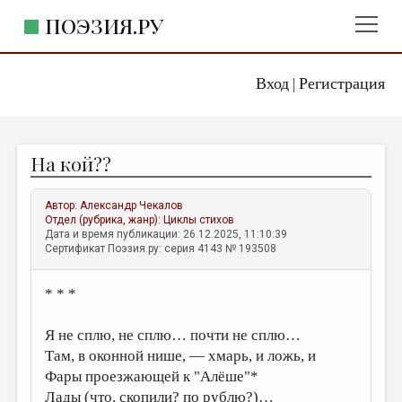
ПОЭЗИЯ.РУ
Вход
Регистрация
ГЛАВНОЕ МЕНЮ
|
ПОЭЗИЯ.РУ
ИЗДАТЕЛЬСТВО
На кой??
ЖАНРЫ
АВТОРЫ
Автор:
Александр Чекалов
Отдел (рубрика, жанр):
Циклы стихов
КОММЕНТАРИИ
Дата и время публикации: 26.12.2025, 11:10:39
Сертификат Поэзия.ру: серия 4143 № 193508
ЛИТСАЛОН
* * *
НОВОСТИ
ПРАВИЛА САЙТА
Я не сплю, не сплю… почти не сплю…
Там, в оконной нише, — хмарь, и ложь, и
ОТДЕЛЫ И РУБРИКИ
Фары проезжающей к "Алёше"*
ИЗБРАННОЕ
Лады (что, скопили? по рублю?)…