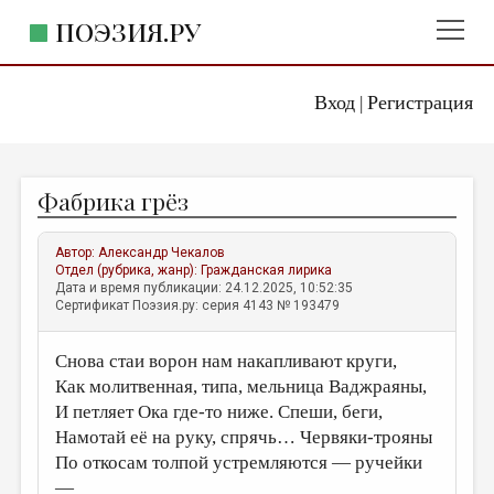
ПОЭЗИЯ.РУ
Вход
Регистрация
ГЛАВНОЕ МЕНЮ
|
ПОЭЗИЯ.РУ
ИЗДАТЕЛЬСТВО
Фабрика грёз
ЖАНРЫ
АВТОРЫ
Автор:
Александр Чекалов
Отдел (рубрика, жанр):
Гражданская лирика
КОММЕНТАРИИ
Дата и время публикации: 24.12.2025, 10:52:35
Сертификат Поэзия.ру: серия 4143 № 193479
ЛИТСАЛОН
Снова стаи ворон нам накапливают круги,
НОВОСТИ
Как молитвенная, типа, мельница Ваджраяны,
ПРАВИЛА САЙТА
И петляет Ока где-то ниже. Спеши, беги,
Намотай её на руку, спрячь… Червяки-трояны
ОТДЕЛЫ И РУБРИКИ
По откосам толпой устремляются — ручейки
ИЗБРАННОЕ
—