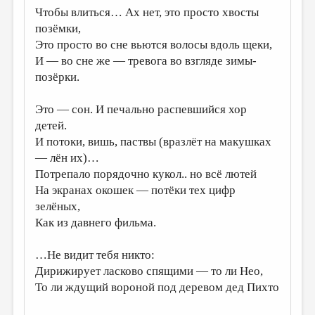
Чтобы влиться… Ах нет, это просто хвосты
ДАЙДЖЕСТ
позёмки,
Это просто во сне вьются волосы вдоль щеки,
ПРОИЗВЕДЕНИЯ
И — во сне же — тревога во взгляде зимы-
ПЕРЕВОДЫ
позёрки.
КОНКУРСЫ
Это — сон. И печально распевшийся хор
ДЕТСКАЯ КОМНАТА
детей.
И потоки, вишь, паствы (вразлёт на макушках
КНИЖНАЯ ПОЛКА
— лён их)…
ОБЗОР ЛИТЕРАТУРЫ
Потрепало порядочно кукол.. но всё лютей
На экранах окошек — потёки тех цифр
СТРАНИЦЫ ПАМЯТИ
зелёных,
ОБЪЯВЛЕНИЯ
Как из давнего фильма.
КОЛОНКА РЕДАКТОРА
…Не видит тебя никто:
РЕДКОЛЛЕГИЯ
Дирижирует ласково спящими — то ли Нео,
То ли ждущий вороной под деревом дед Пихто
ОТ РЕДАКЦИИ