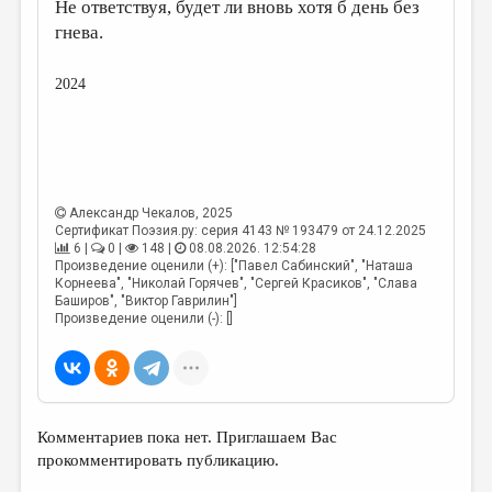
МАЛАЯ ПРОЗА
Не ответствуя, будет ли вновь хотя б день без
гнева.
ЭССЕИСТИКА
ЛИТЕРАТУРОВЕДЕНИЕ
2024
КУЛЬТУРОВЕДЕНИЕ
ПУБЛИЦИСТИКА
РЕЦЕНЗИРОВАНИЕ
Александр Чекалов
, 2025
Сертификат Поэзия.ру: серия 4143 № 193479 от 24.12.2025
ЦИКЛЫ ПУБЛИКАЦИЙ
6 |
0 |
148 |
08.08.2026. 12:54:28
Произведение оценили (+): ["Павел Сабинский", "Наташа
ТРЕДИАКОВСКИЙ
Корнеева", "Николай Горячев", "Сергей Красиков", "Слава
Баширов", "Виктор Гаврилин"]
МЕДИА
Произведение оценили (-): []
ВКОНТАКТЕ
Комментариев пока нет. Приглашаем Вас
прокомментировать публикацию.