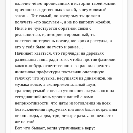
наличие чётко прописанных в истории твоей жизни
причинно-следственных связей, в неумолимый
закон… Тот самый, по которому ты должен
получать «по заслугам», а не по капризу жребия.
Иначе не чувствуется обратной связи с
реальностью, и, дезориентированный, ты
постепенно теряешь последние крохи рассудка, а
его у тебя было не густо и ранее…
Начинает казаться, что гирлянды на деревьях
развешаны лишь ради того, чтобы против фамилии
какого-нибудь ответственного за распил средств
чиновника префектуры поставили очередную
галочку; что музыка, несущаяся из динамиков, не
музыка вовсе, а экспериментальный шум,
транслируемый с целью уточнения актуального на
сегодняшний день уровня нашей с вами
неприхотливости; что даты изготовления на всех
без исключения продуктах питания были подделаны
не однажды, а два, три, четыре раза… но ведь это
же не так!
Вот что бывает, когда утрачиваешь веру: