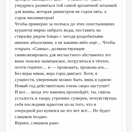
умудрюсь разжиться той самой архаичной затычкой
для ванны, которая диаметром не сорок пять, а
сорок миллиметров!
Чтобы примерно за полчаса до этих опостылевших
курантов мирно набрать воды, поставить на
стиралку рядом блюдо с загодя раздобытыми
именно абхазскими, а не какими-либо ещё… Чтобы
открыть «Саяны», долженствующие
символизировать для несчастного абстинента это
ваше пошлое шампанское, погрузиться в тёплое,
почти горячее… и — провожать, провожа-ать…
Без веры никак, вера горы двигает. Хотя, в
сущности, уверенным можно быть лишь в одном:
Новый год действительно очень скоро наступит!
И вот… когда это наконец произойдёт, ты, сквозь
усталость и хмарь утренних сумерек, почувствуешь
себя последним идиотом из-за того, что в
очередной раз купился на это вот всё… Но будет
слишком поздно.
Вернее, слишком рано.