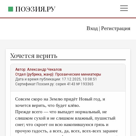
ПОЭЗИЯ.РУ
Вход
Регистрация
ГЛАВНОЕ МЕНЮ
|
ПОЭЗИЯ.РУ
ИЗДАТЕЛЬСТВО
Хочется верить
ЖАНРЫ
АВТОРЫ
Автор:
Александр Чекалов
Отдел (рубрика, жанр):
Прозаические миниатюры
КОММЕНТАРИИ
Дата и время публикации: 17.12.2025, 10:08:51
Сертификат Поэзия.ру: серия 4143 № 193365
ЛИТСАЛОН
Совсем скоро на Землю придёт Новый год, и
НОВОСТИ
хочется верить, что будет клёво.
ПРАВИЛА САЙТА
Прежде всего — что выпадет нормальный, не
слишком сухой и не слишком влажный, пушистый
снег; что скроет он всю накопившуюся грязь и
ОТДЕЛЫ И РУБРИКИ
прочую гадость, а всех, да, всех, всех-всех заранее
ИЗБРАННОЕ