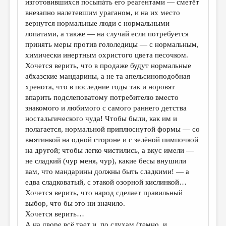
изготовившихся посыпáть его реагентами — сметёт
внезапно налетевшим ураганом, и на их место
ДАЙДЖЕСТ
вернутся нормальные люди с нормальными
ПРОИЗВЕДЕНИЯ
лопатами, а также — на случай если потребуется
принять меры против гололедицы — с нормальным,
ПЕРЕВОДЫ
химически инертным охристого цвета песочком.
Хочется верить, что в продаже будут нормальные
КОНКУРСЫ
абхазские мандарины, а не та апельсиноподобная
ДЕТСКАЯ КОМНАТА
хренота, что в последние годы так и норовят
впарить подслеповатому потребителю вместо
КНИЖНАЯ ПОЛКА
знакомого и любимого с самого раннего детства
ностальгического чуда! Чтобы были, как им и
ОБЗОР ЛИТЕРАТУРЫ
полагается, нормальной приплюснутой формы — со
СТРАНИЦЫ ПАМЯТИ
вмятинкой на одной стороне и с зелёной пимпочкой
на другой; чтобы легко чистились, а вкус имели —
ОБЪЯВЛЕНИЯ
не сладкий (чур меня, чур), какие бесы внушили
вам, что мандарины должны быть сладкими! — а
КОЛОНКА РЕДАКТОРА
едва сладковатый, с этакой озорной кислинкой…
Хочется верить, что народ сделает правильный
РЕДКОЛЛЕГИЯ
выбор, что бы это ни значило.
ОТ РЕДАКЦИИ
Хочется верить…
А на дворе всё тает и, по слухам (темно, и