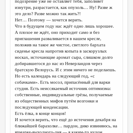
подозрение уже не оставляет тебя, заполняет
изнутри, разрастается, как опухоль… Ну! Разве ж
это дело? Разве можно так жить?!
Нет… Поэтому — хочется верить.
Что в будущем году нас ждёт одно лишь хорошее.
А плохое не ждёт, оно приходит само и без
приглашения разваливается в нашем кресле,
положив на такое же чистое, светлого бархата
сиденье кресла напротив копыта в заскорузлых
носках, источающие аромат сыра, слишком долго
добиравшегося до нас из Неверландов через
братскую Велорусь. И с этим ничего не поделаешь.
Но есть календарь на следующий год, «с
собачками». Есть мосол, припасённый для варки
студня. Есть неиссякаемый источник оптимизма:
собственные, индивидуальные грёзы, получаемые
из общественных мифов путём возгонки и
последующей конденсации.
Есть ёлка, в конце концов!
И хочется верить, что ещё до истечения декабря на
ближайшей барахолке… пардон, дико извиняюсь, на
ярмарке-выходного-дня — я каким-то чудом