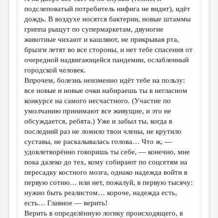
МАЛАЯ ПРОЗА
подслеповатый потребитель нифига не видит), идёт
дождь. В воздухе носятся бактерии, новые штаммы
ЭССЕИСТИКА
гриппа рыщут по супермаркетам, двуногие
ЛИТЕРАТУРОВЕДЕНИЕ
животные чихают и кашляют, не прикрывая рта,
брызги летят во все стороны, и нет тебе спасения от
КУЛЬТУРОВЕДЕНИЕ
очередной надвигающейся пандемии, ослабленный
городской человек.
ПУБЛИЦИСТИКА
Впрочем, болезнь неизменно идёт тебе на пользу:
РЕЦЕНЗИРОВАНИЕ
все новые и новые очки набираешь ты в негласном
конкурсе на самого несчастного. (Участие по
ЦИКЛЫ ПУБЛИКАЦИЙ
умолчанию принимают все живущие, и это не
обсуждается, ребята.) Уже и забыл ты, когда в
ТРЕДИАКОВСКИЙ
последний раз не ломило твои члены, не крутило
МЕДИА
суставы, не раскалывалась голова… Что ж, —
удовлетворённо говоришь ты себе, — конечно, мне
ВКОНТАКТЕ
пока далеко до тех, кому собирают по соцсетям на
пересадку костного мозга, однако надежда войти в
первую сотню… или нет, пожалуй, в первую тысячу:
нужно быть реалистом… короче, надежда есть,
есть… Главное — верить!
Верить в определённую логику происходящего, в