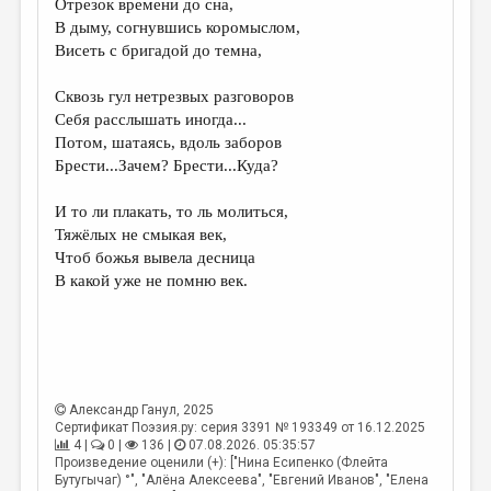
Отрезок времени до сна,
В дыму, согнувшись коромыслом,
ДАЙДЖЕСТ
Висеть с бригадой до темна,
ПРОИЗВЕДЕНИЯ
Сквозь гул нетрезвых разговоров
ПЕРЕВОДЫ
Себя расслышать иногда...
Потом, шатаясь, вдоль заборов
КОНКУРСЫ
Брести...Зачем? Брести...Куда?
ДЕТСКАЯ КОМНАТА
И то ли плакать, то ль молиться,
КНИЖНАЯ ПОЛКА
Тяжёлых не смыкая век,
Чтоб божья вывела десница
ОБЗОР ЛИТЕРАТУРЫ
В какой уже не помню век.
СТРАНИЦЫ ПАМЯТИ
ОБЪЯВЛЕНИЯ
КОЛОНКА РЕДАКТОРА
Александр Ганул
, 2025
РЕДКОЛЛЕГИЯ
Сертификат Поэзия.ру: серия 3391 № 193349 от 16.12.2025
4 |
0 |
136 |
07.08.2026. 05:35:57
ОТ РЕДАКЦИИ
Произведение оценили (+): ["Нина Есипенко (Флейта
Бутугычаг) °", "Алёна Алексеева", "Евгений Иванов", "Елена