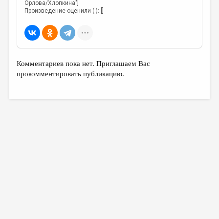
МАЛАЯ ПРОЗА
Орлова/Хлопкина"]
Произведение оценили (-): []
ЭССЕИСТИКА
ЛИТЕРАТУРОВЕДЕНИЕ
КУЛЬТУРОВЕДЕНИЕ
Комментариев пока нет. Приглашаем Вас
ПУБЛИЦИСТИКА
прокомментировать публикацию.
РЕЦЕНЗИРОВАНИЕ
ЦИКЛЫ ПУБЛИКАЦИЙ
ТРЕДИАКОВСКИЙ
МЕДИА
ВКОНТАКТЕ