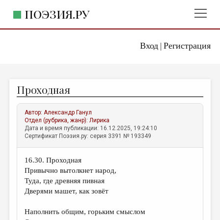
ПОЭЗИЯ.РУ
Вход
Регистрация
ГЛАВНОЕ МЕНЮ
|
ПОЭЗИЯ.РУ
ИЗДАТЕЛЬСТВО
Проходная
ЖАНРЫ
АВТОРЫ
Автор:
Александр Ганул
Отдел (рубрика, жанр):
Лирика
КОММЕНТАРИИ
Дата и время публикации: 16.12.2025, 19:24:10
Сертификат Поэзия.ру: серия 3391 № 193349
ЛИТСАЛОН
16.30. Проходная
НОВОСТИ
Привычно вытолкнет народ,
ПРАВИЛА САЙТА
Туда, где древняя пивная
Дверями машет, как зовёт
ОТДЕЛЫ И РУБРИКИ
Наполнить общим, горьким смыслом
ИЗБРАННОЕ