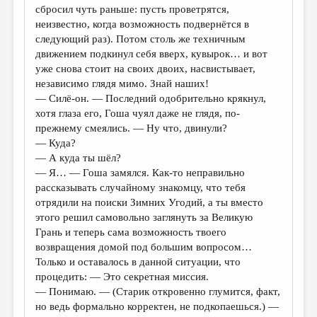
сбросил чуть раньше: пусть проветрятся,
неизвестно, когда возможность подвернётся в
следующий раз). Потом столь же техничным
движением подкинул себя вверх, кувырок… и вот
уже снова стоит на своих двоих, насвистывает,
независимо глядя мимо. Знай наших!
— Силё-он. — Последний одобрительно крякнул,
хотя глаза его, Гоша чуял даже не глядя, по-
прежнему смеялись. — Ну что, двинули?
— Куда?
— А куда ты шёл?
— Я… — Гоша замялся. Как-то неправильно
рассказывать случайному знакомцу, что тебя
отрядили на поиски Зимних Угодий, а ты вместо
этого решил самовольно заглянуть за Великую
Грань и теперь сама возможность твоего
возвращения домой под большим вопросом…
Только и оставалось в данной ситуации, что
процедить: — Это секретная миссия.
— Понимаю. — (Старик откровенно глумится, факт,
но ведь формально корректен, не подкопаешься.) —