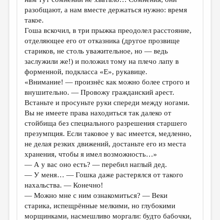
разобщают, а нам вместе держаться нужно: время
такое.
Гоша вскочил, в три прыжка преодолел расстояние,
отделяющее его от отказника (другое прозвище
стариков, не столь уважительное, но — ведь
заслужили же!) и положил тому на плечо лапу в
форменной, подкласса «Е», рукавице.
«Внимание! — произнёс как можно более строго и
внушительно. — Провожу гражданский арест.
Встаньте и просуньте руки спереди между ногами.
Вы не имеете права находиться так далеко от
стойбища без специального разрешения старшего
презумпция. Если таковое у вас имеется, медленно,
не делая резких движений, достаньте его из места
хранения, чтобы я имел возможность…»
— А у вас оно есть? — перебил наглый дед.
— У меня… — Гошка даже растерялся от такого
нахальства. — Конечно!
— Можно мне с ним ознакомиться? — Веки
старика, испещрённые мелкими, но глубокими
морщинками, насмешливо моргали: будто бабочки,