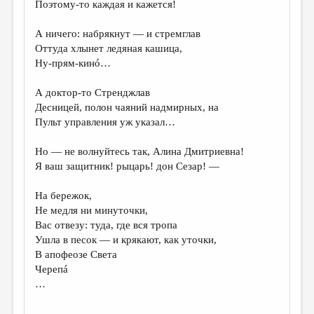
МАЛАЯ ПРОЗА
Поэтому-то каждая и кажется!
ЭССЕИСТИКА
А ничего: набрякнут — и стремглав
Оттуда хлынет ледяная кашица,
ЛИТЕРАТУРОВЕДЕНИЕ
Ну-прям-кинó…
КУЛЬТУРОВЕДЕНИЕ
А доктор-то Стренджлав
ПУБЛИЦИСТИКА
Десницей, полон чаяний надмирных, на
Пульт управления уж указал…
РЕЦЕНЗИРОВАНИЕ
ЦИКЛЫ ПУБЛИКАЦИЙ
Но — не волнуйтесь так, Алина Дмитриевна!
Я ваш защитник! рыцарь! дон Сезар! —
ТРЕДИАКОВСКИЙ
На бережок,
МЕДИА
Не медля ни минуточки,
ВКОНТАКТЕ
Вас отвезу: туда, где вся тропа
Ушла в песок — и крякают, как уточки,
В апофеозе Света
Черепá
…