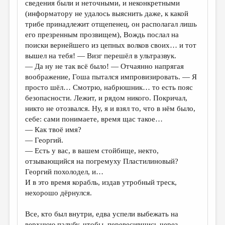
сведения были и неточными, и неконкретными
(информатору не удалось выяснить даже, к какой
трибе принадлежит отщепенец, он располагал лишь
его презренным прозвищем), Вождь послал на
поиски вернейшего из цепных волков своих… и тот
вышел на тебя! — Визг перешёл в ультразвук.
— Да ну не так всё было! — Отчаянно напрягая
воображение, Гоша пытался импровизировать. — Я
просто шёл… Смотрю, набрюшник… то есть пояс
безопасности. Лежит, и рядом никого. Покричал,
никто не отозвался. Ну, я и взял то, что в нём было,
себе: сами понимаете, время щас такое…
— Как твоё имя?
— Георгий.
— Есть у вас, в вашем стойбище, некто,
отзывающийся на погремуху Пластилиновый?
Георгий похолодел, и…
И в это время корабль, издав утробный треск,
нехорошо дёрнулся.
Все, кто был внутри, едва успели выбежать на
верхнюю палубу, чтобы, перевесившись через