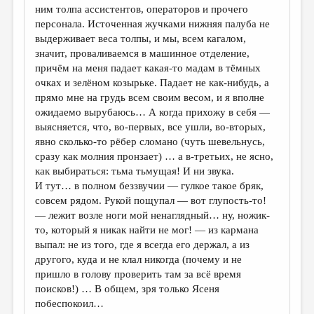
ним толпа ассистентов, операторов и прочего
персонала. Источенная жучками нижняя палуба не
выдерживает веса толпы, и мы, всем кагалом,
значит, проваливаемся в машинное отделение,
причём на меня падает какая-то мадам в тёмных
очках и зелёном козырьке. Падает не как-нибудь, а
прямо мне на грудь всем своим весом, и я вполне
ожидаемо вырубаюсь… А когда прихожу в себя —
выясняется, что, во-первых, все ушли, во-вторых,
явно сколько-то рёбер сломано (чуть шевельнусь,
сразу как молния пронзает) … а в-третьих, не ясно,
как выбираться: тьма тьмущая! И ни звука.
И тут… в полном беззвучии — гулкое такое бряк,
совсем рядом. Рукой пощупал — вот глупость-то!
— лежит возле ноги мой ненаглядный… ну, ножик-
то, который я никак найти не мог! — из кармана
выпал: не из того, где я всегда его держал, а из
другого, куда и не клал никогда (почему и не
пришло в голову проверить там за всё время
поисков!) … В общем, зря только Ясеня
побеспокоил…