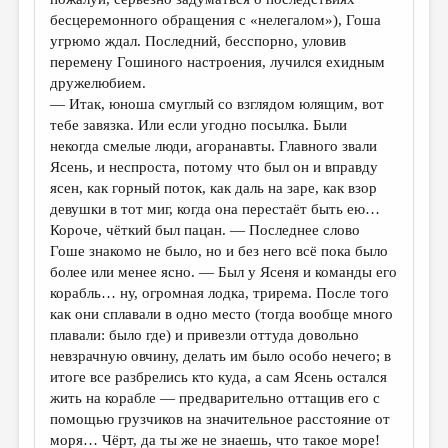
бесцеремонного обращения с «нелегалом»), Гоша
угрюмо ждал. Последний, бесспорно, уловив
перемену Гошиного настроения, лучился ехидным
дружелюбием.
— Итак, юноша смуглый со взглядом юлящим, вот
тебе завязка. Или если угодно посылка. Были
некогда смелые люди, агоранавты. Главного звали
Ясень, и неспроста, потому что был он и вправду
ясен, как горный поток, как даль на заре, как взор
девушки в тот миг, когда она перестаёт быть ею…
Короче, чёткий был пацан. — Последнее слово
Гоше знакомо не было, но и без него всё пока было
более или менее ясно. — Был у Ясеня и команды его
корабль… ну, огромная лодка, трирема. После того
как они сплавали в одно место (тогда вообще много
плавали: было где) и привезли оттуда довольно
невзрачную овчину, делать им было особо нечего; в
итоге все разбрелись кто куда, а сам Ясень остался
жить на корабле — предварительно оттащив его с
помощью грузчиков на значительное расстояние от
моря… Чёрт, да ты же не знаешь, что такое море!