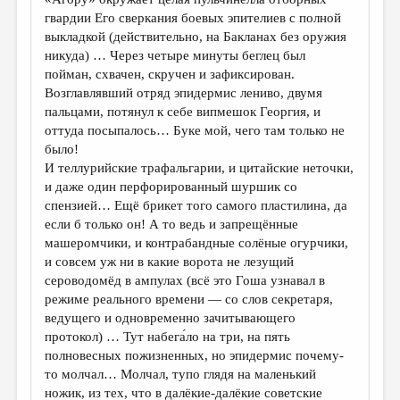
гвардии Его сверкания боевых эпителиев с полной
выкладкой (действительно, на Бакланах без оружия
никуда) … Через четыре минуты беглец был
пойман, схвачен, скручен и зафиксирован.
Возглавлявший отряд эпидермис лениво, двумя
пальцами, потянул к себе випмешок Георгия, и
оттуда посыпалось… Буке мой, чего там только не
было!
И теллурийские трафальгарии, и цитайские неточки,
и даже один перфорированный шуршик со
спензией… Ещё брикет того самого пластилина, да
если б только он! А то ведь и запрещённые
машеромчики, и контрабандные солёные огурчики,
и совсем уж ни в какие ворота не лезущий
сероводомёд в ампулах (всё это Гоша узнавал в
режиме реального времени — со слов секретаря,
ведущего и одновременно зачитывающего
протокол) … Тут набега́ло на три, на пять
полновесных пожизненных, но эпидермис почему-
то молчал… Молчал, тупо глядя на маленький
ножик, из тех, что в далёкие-далёкие советские