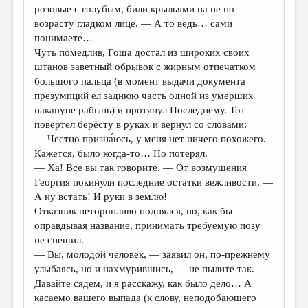
розовые с голубым, били крыльями на не по
возрасту гладком лице. — А то ведь… сами
понимаете…
Чуть помедлив, Гоша достал из широких своих
штанов заветный обрывок с жирным отпечатком
большого пальца (в момент выдачи документа
презумпций ел заднюю часть одной из умерших
накануне рабынь) и протянул Последнему. Тот
повертел берёсту в руках и вернул со словами:
— Честно призна́юсь, у меня нет ничего похожего.
Кажется, было когда-то… Но потерял.
— Ха! Все вы так говорите. — От возмущения
Георгия покинули последние остатки вежливости. —
А ну встать! И руки в землю!
Отказник неторопливо поднялся, но, как бы
оправдывая название, принимать требуемую позу
не спешил.
— Вы, молодой человек, — заявил он, по-прежнему
улыбаясь, но и нахмурившись, — не пылите так.
Давайте сядем, и я расскажу, как было дело… А
касаемо вашего выпада (к слову, неподобающего