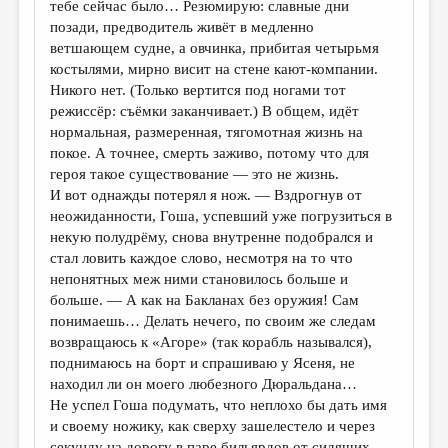
тебе сейчас было… Резюмирую: славные дни
позади, предводитель живёт в медленно
ветшающем судне, а овчинка, прибитая четырьмя
костылями, мирно висит на стене кают-компании.
Никого нет. (Только вертится под ногами тот
режиссёр: съёмки заканчивает.) В общем, идёт
нормальная, размеренная, тягомотная жизнь на
покое. А точнее, смерть заживо, потому что для
героя такое существование — это не жизнь.
И вот однажды потерял я нож. — Вздрогнув от
неожиданности, Гоша, успевший уже погрузиться в
некую полудрёму, снова внутренне подобрался и
стал ловить каждое слово, несмотря на то что
непонятных меж ними становилось больше и
больше. — А как на Бакланах без оружия! Сам
понимаешь… Делать нечего, по своим же следам
возвращаюсь к «Агоре» (так корабль назывался),
поднимаюсь на борт и спрашиваю у Ясеня, не
находил ли он моего любезного Дюральдана…
Не успел Гоша подумать, что неплохо бы дать имя
и своему ножику, как сверху зашелестело и через
секунду на дорогу в паре бильярдов от сидящих