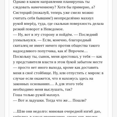
Однако в каком направлении планируешь ты
следовать намеченному? Хотя бы примерно, а?
Систерций (пожалуй, теперь уже смело можно
считать себя бывшим!) неопределённо махнул
рукой вперёд, туда, где скальная поверхность делала
резкий поворот в Неведомое.
— Ну, вот в эту сторону и пойдём. — Последний
ухмыльнулся. — Если, конечно, благородный
скиталец не имеет ничего против общества такого
надоедливого попутчика, как я! Впрочем…
Поскольку ты, сынок, меня арестовал, у тебя — как
у представителя власти в этом букой забытом месте
— просто нет иного выхода, кроме как доставить
меня в своё стойбище. Ну, или отпустить с миром: в
случае если окажется, что я нахожусь здесь на
законных основаниях… А для этого тебе
необходимо меня выслушать, так?
Гоша только рукой махнул.
— Вот и ладушки. Тогда что же… Пошли?
…Шли они недолго: миновав очередной изгиб дао,
упёрлись в завал: препятствие, спору нет, вполне