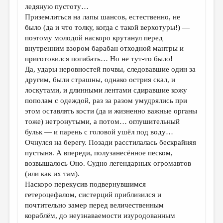
ледяную пустоту…
Приземлиться на лапы шансов, естественно, не
было (да и что толку, когда с такой верхотуры!) —
поэтому молодой наскоро крутанул перед
внутренним взором барабан отходной мантры и
приготовился погибать… Но не тут-то было!
Да, удары неровностей почвы, следовавшие один за
другим, были страшны, однако острия скал, и
лоскутами, и длинными лентами сдиравшие кожу
пополам с одеждой, раз за разом умудрялись при
этом оставлять кости (да и жизненно важные органы
тоже) нетронутыми, а потом… оглушительный
бульк — и парень с головой ушёл под воду…
Очнулся на берегу. Позади расстилалась бескрайняя
пустыня. А впереди, полузанесённое песком,
возвышалось Оно. Судно легендарных огромавтов
(или как их там).
Наскоро перекусив подвернувшимся
гетероцефалом, систерций приблизился и
почтительно замер перед величественным
кораблём, до неузнаваемости изуродованным