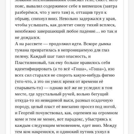
пояс, вывалил содержимое себе в випмешок (завтра
разберёмся, что у него там) и, оттащив труп к
обрыву, спихнул вниз. Невольно задержался у края,
чтобы услышать, как долетит снизу тихий всплеск,
неизбежно завершающий любое падение… но так и
не дождался.
А на рассвете — продолжил идти. Вскоре дымка
тумана превратилась в непроницаемую для глаз
пелену. Каждый шаг таил опасность, и
Пластилиновый, так ему больше нравилось себя
идентифицировать (а то всё «Гоша», «Гоша»), изо
всех сил старался не спороть какую-нибудь фигню
(что-что, а это он умел: время от времени её
спарывать-то) — однако всё же не уследил: в том
месте, где хрустальный ручей, вольно бегущий
откуда-то из невидимой выси, размыл осадочную
породу, целый пласт её внезапно просел под ногой,
и Георгий почувствовал, как, оцепенев на огромном
коме и тем не менее, вот парадокс, убыстряясь к
каждым следующим мгновением, едет вниз. Между
тем ком накренился, и одинокий путник ухнул в