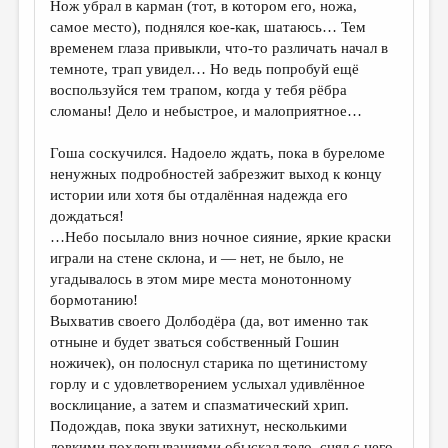
Нож убрал в карман (тот, в котором его, ножа,
самое место), поднялся кое-как, шатаюсь… Тем
временем глаза привыкли, что-то различать начал в
темноте, трап увидел… Но ведь попробуй ещё
воспользуйся тем трапом, когда у тебя рёбра
сломаны! Дело и небыстрое, и малоприятное…
Гоша соскучился. Надоело ждать, пока в буреломе
ненужных подробностей забрезжит выход к концу
истории или хотя бы отдалённая надежда его
дождаться!
…Небо посылало вниз ночное сияние, яркие краски
играли на стене склона, и — нет, не было, не
угадывалось в этом мире места монотонному
бормотанию!
Выхватив своего Долбодёра (да, вот именно так
отныне и будет зваться собственный Гошин
ножичек), он полоснул старика по щетинистому
горлу и с удовлетворением услыхал удивлённое
восклицание, а затем и спазматический хрип.
Подождав, пока звуки затихнут, несколькими
ловкими похлопываниями обыскал тело, снял с него