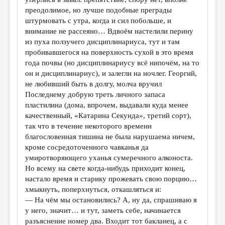
преодолимое, но лучше подобные преграды
штурмовать с утра, когда и сил побольше, и
внимание не рассеяно… Вдвоём настелили перину
из пуха ползучего дисциплинариуса, тут и там
пробивавшегося на поверхность сухой в это время
года почвы (но дисциплинариусу всё нипочём, на то
он и дисциплинариус), и залегли на ночлег. Георгий,
не любивший быть в долгу, молча вручил
Последнему добрую треть личного запаса
пластилина (дoма, впрочем, выдавали куда менее
качественный, «Катарина Секунда», третий сорт),
так что в течение некоторого времени
благословенная тишина не была нарушаема ничем,
кроме сосредоточенного чавканья да
умиротворяющего уханья сумеречного алконоста.
Но всему на свете когда-нибудь приходит конец,
настало время и старику прожевать свою порцию…
хмыкнуть, поперхнуться, откашляться и:
— На чём мы остановились? А, ну да, спрашиваю я
у него, значит… и тут, заметь себе, начинается
разъяснение номер два. Входит тот бакланец, а с