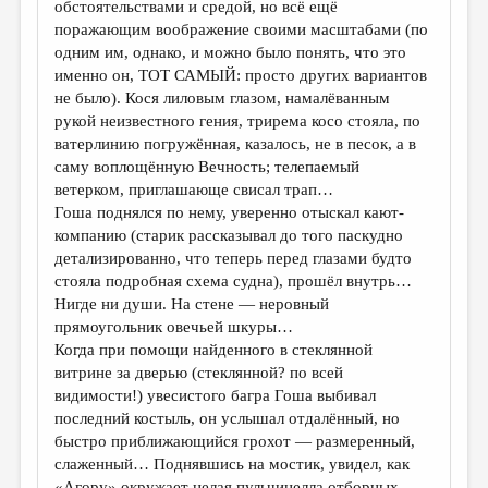
обстоятельствами и средой, но всё ещё
поражающим воображение своими масштабами (по
одним им, однако, и можно было понять, что это
именно он, ТОТ САМЫЙ: просто других вариантов
не было). Кося лиловым глазом, намалёванным
рукой неизвестного гения, трирема косо стояла, по
ватерлинию погружённая, казалось, не в песок, а в
саму воплощённую Вечность; телепаемый
ветерком, приглашающе свисал трап…
Гоша поднялся по нему, уверенно отыскал кают-
компанию (старик рассказывал до того паскудно
детализированно, что теперь перед глазами будто
стояла подробная схема судна), прошёл внутрь…
Нигде ни души. На стене — неровный
прямоугольник овечьей шкуры…
Когда при помощи найденного в стеклянной
витрине за дверью (стеклянной? по всей
видимости!) увесистого багра Гоша выбивал
последний костыль, он услышал отдалённый, но
быстро приближающийся грохот — размеренный,
слаженный… Поднявшись на мостик, увидел, как
«Агору» окружает целая пульчинелла отборных