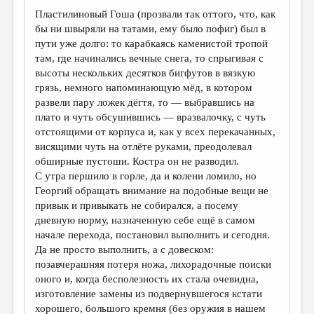
Пластилиновый Гоша (прозвали так оттого, что, как
бы ни швыряли на татами, ему было пофиг) был в
пути уже долго: то карабкаясь каменистой тропой
там, где начинались вечные снега, то спрыгивая с
высоты нескольких десятков бигфутов в вязкую
грязь, немного напоминающую мёд, в котором
развели пару ложек дёгтя, то — выбравшись на
плато и чуть обсушившись — вразвалочку, с чуть
отстоящими от корпуса и, как у всех перекачанных,
висящими чуть на отлёте руками, преодолевал
обширные пустоши. Костра он не разводил.
С утра першило в горле, да и колени ломило, но
Георгий обращать внимание на подобные вещи не
привык и привыкать не собирался, а посему
дневную норму, назначенную себе ещё в самом
начале перехода, постановил выполнить и сегодня.
Да не просто выполнить, а с довеском:
позавчерашняя потеря ножа, лихорадочные поиски
оного и, когда бесполезность их стала очевидна,
изготовление замены из подвернувшегося кстати
хорошего, большого кремня (без оружия в нашем