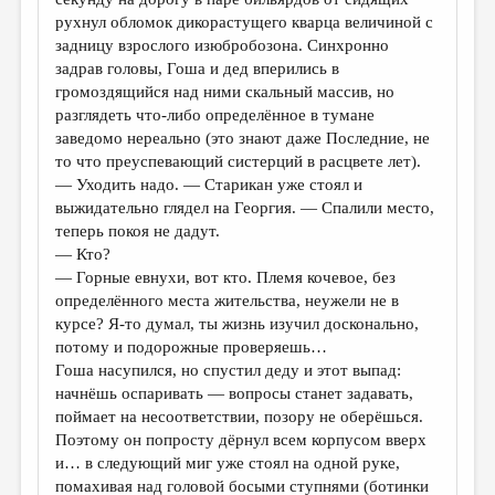
рухнул обломок дикорастущего кварца величиной с
задницу взрослого изюбробозона. Синхронно
задрав головы, Гоша и дед вперились в
громоздящийся над ними скальный массив, но
разглядеть что-либо определённое в тумане
заведомо нереально (это знают даже Последние, не
то что преуспевающий систерций в расцвете лет).
— Уходить надо. — Старикан уже стоял и
выжидательно глядел на Георгия. — Спалили место,
теперь покоя не дадут.
— Кто?
— Горные евнухи, вот кто. Племя кочевое, без
определённого места жительства, неужели не в
курсе? Я-то думал, ты жизнь изучил досконально,
потому и подорожные проверяешь…
Гоша насупился, но спустил деду и этот выпад:
начнёшь оспаривать — вопросы станет задавать,
поймает на несоответствии, позору не оберёшься.
Поэтому он попросту дёрнул всем корпусом вверх
и… в следующий миг уже стоял на одной руке,
помахивая над головой босыми ступнями (ботинки