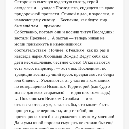
Осторожно высунув кудлатую голову, герой
огляделся и… увидел Последнего, сидящего на краю
придорожной пропасти. Спиной к дао, к зарослям, к
нависающему склону… Беспечно, как будто мир
был ещё тем… прежним.
Собственно, потому они и носили титул Последних:
застали Прежнее… А застав — теперь никак не
могли привыкнуть к изменившимся
обстоятельствам. (Точнее, к Реалиям, как их раз и
навсегда нарёк Любимый Вождь.) Ведут себя как
дети несмышлёные, честное слово! Отказываются
есть мясо, например, — хотя им, Последним, по
традиции всегда лучший кусок предлагают: из бедра
или бицепс… Уклоняются от участия в кампаниях
по возвращению Исконных Территорий (как будто
мы не для всех стараемся! — и для них тоже ведь)
… Поклоняться Великим Столбам — и то
отказываются, а уж, казалось бы, что может быть
проще: ну, не веришь ты, мир с тобой, но —
притворись: хотя бы из уважения к чужому мнению!
Да и умы юной поросли смущать не стоило бы: ещё
нам тут сомнений не хватало… Сомнения, они