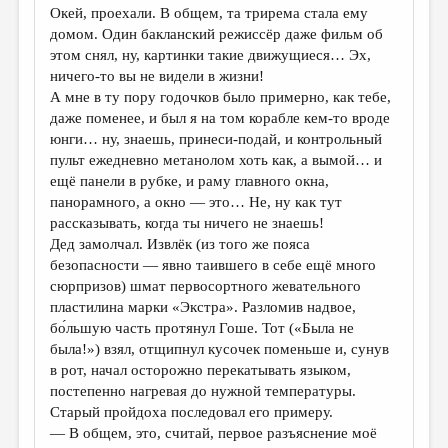
Окей, проехали. В общем, та трирема стала ему
домом. Один бакланский режиссёр даже фильм об
этом снял, ну, картинки такие движущиеся… Эх,
ничего-то вы не видели в жизни!
А мне в ту пору годочков было примерно, как тебе,
даже поменее, и был я на том корабле кем-то вроде
юнги… ну, знаешь, принеси-подай, и контрольный
пульт ежедневно метанолом хоть как, а вымой… и
ещё панели в рубке, и раму главного окна,
панорамного, а окно — это… Не, ну как тут
рассказывать, когда ты ничего не знаешь!
Дед замолчал. Извлёк (из того же пояса
безопасности — явно таившего в себе ещё много
сюрпризов) шмат первосортного жевательного
пластилина марки «Экстра». Разломив надвое,
бо́льшую часть протянул Гоше. Тот («Была не
была!») взял, отщипнул кусочек поменьше и, сунув
в рот, начал осторожно перекатывать языком,
постепенно нагревая до нужной температуры.
Старый пройдоха последовал его примеру.
— В общем, это, считай, первое разъяснение моё