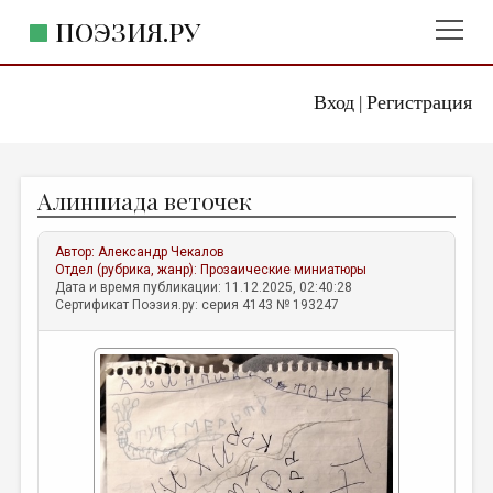
ПОЭЗИЯ.РУ
Вход
Регистрация
ГЛАВНОЕ МЕНЮ
|
ПОЭЗИЯ.РУ
ИЗДАТЕЛЬСТВО
Алинпиада веточек
ЖАНРЫ
АВТОРЫ
Автор:
Александр Чекалов
Отдел (рубрика, жанр):
Прозаические миниатюры
КОММЕНТАРИИ
Дата и время публикации: 11.12.2025, 02:40:28
Сертификат Поэзия.ру: серия 4143 № 193247
ЛИТСАЛОН
НОВОСТИ
ПРАВИЛА САЙТА
ОТДЕЛЫ И РУБРИКИ
ИЗБРАННОЕ