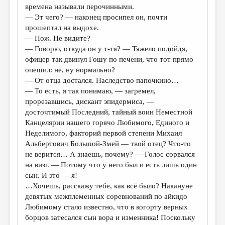
времена называли перочинными.
— Эт чего? — наконец просипел он, почти
прошептал на выдохе.
— Нож. Не видите?
— Говорю, откуда он у т-тя? — Тяжело подойдя,
офицер так двинул Гошу по печени, что тот прямо
опешил: не, ну нормально?
— От отца достался. Наследство папочкино…
— То есть, я так понимаю, — загремел,
прорезавшись, дискант эпидермиса, —
досточтимый Последний, тайный воин Неместной
Канцелярии нашего горячо Любимого, Единого и
Неделимого, факторий первой степени Михаил
Альбертович Большой-Змей — твой отец? Что-то
не верится… А знаешь, почему? — Голос сорвался
на визг. — Потому что у него был и есть лишь один
сын. И это — я!
…Хочешь, расскажу тебе, как всё было? Накануне
девятых межплеменных соревнований по айкидо
Любимому стало известно, что в когорту верных
борцов затесался сын вора и изменника! Поскольку