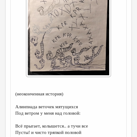
ДАЙДЖЕСТ
ПРОИЗВЕДЕНИЯ
ПЕРЕВОДЫ
КОНКУРСЫ
ДЕТСКАЯ КОМНАТА
КНИЖНАЯ ПОЛКА
ОБЗОР ЛИТЕРАТУРЫ
СТРАНИЦЫ ПАМЯТИ
(неоконченная история)
ОБЪЯВЛЕНИЯ
Алинпиада веточек мятущихся
КОЛОНКА РЕДАКТОРА
Под ветром у меня над головой:
РЕДКОЛЛЕГИЯ
Всё прыгает, колышется.. а тучи все
ОТ РЕДАКЦИИ
Пусты! и чисто тряпкой половой