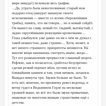
мире никуда!) поломали весь график.
…Да, утрата была невосполнимая: старый нож
подарил отец (аккурат накануне своего
исчезновения — вместе со всеми сбережениями
трибы), память, что ни говори… но и новый сойдёт.
Он вышел на славу, новый-то: гладкий, вытянутый, с
ладно скруглёнными режущими кромочками…
Гоша улыбнулся: уже давно он ни о чём не думал с
такой нежностью, даже странно… Хотя, может, и
нет ничего странного: приоритеты меняются. На
многие вещи начинаешь смотреть иначе, когда…
Тут его размышления прервал еле слышный шорох.
Рефлекс, как и полагается, сработал безупречно:
сделав резкий перекат вбок, путник исчез за
ближайшим камнем и там, упав ничком, затаился.
Выждал минуты три. Звуков больше не было. То
есть нет, конечно, по-прежнему ревел водопад, и
ветер гудел в Ведьмином Горле на несколько
уровней выше, но всё это были звуки привычные,
знакомые по многочисленным странствиям ещё с
детства.