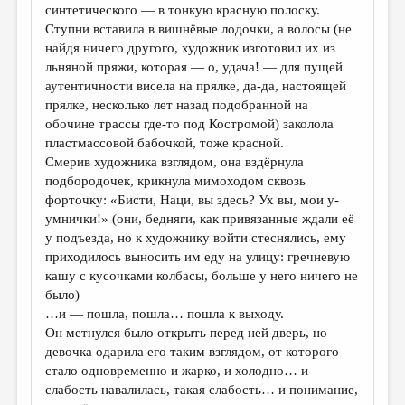
синтетического — в тонкую красную полоску.
Ступни вставила в вишнёвые лодочки, а волосы (не
найдя ничего другого, художник изготовил их из
льняной пряжи, которая — о, удача! — для пущей
аутентичности висела на прялке, да-да, настоящей
прялке, несколько лет назад подобранной на
обочине трассы где-то под Костромой) заколола
пластмассовой бабочкой, тоже красной.
Смерив художника взглядом, она вздёрнула
подбородочек, крикнула мимоходом сквозь
форточку: «Бисти, Наци, вы здесь? Ух вы, мои у-
умнички!» (они, бедняги, как привязанные ждали её
у подъезда, но к художнику войти стеснялись, ему
приходилось выносить им еду на улицу: гречневую
кашу с кусочками колбасы, больше у него ничего не
было)
…и — пошла, пошла… пошла к выходу.
Он метнулся было открыть перед ней дверь, но
девочка одарила его таким взглядом, от которого
стало одновременно и жарко, и холодно… и
слабость навалилась, такая слабость… и понимание,