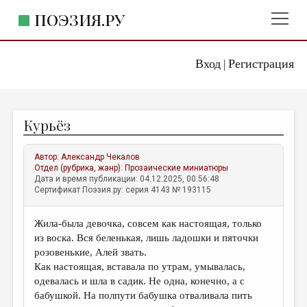
ПОЭЗИЯ.РУ
Вход
Регистрация
ГЛАВНОЕ МЕНЮ
|
ПОЭЗИЯ.РУ
ИЗДАТЕЛЬСТВО
Курьёз
ЖАНРЫ
АВТОРЫ
Автор:
Александр Чекалов
Отдел (рубрика, жанр):
Прозаические миниатюры
КОММЕНТАРИИ
Дата и время публикации: 04.12.2025, 00:56:48
Сертификат Поэзия.ру: серия 4143 № 193115
ЛИТСАЛОН
Жила-была девочка, совсем как настоящая, только
НОВОСТИ
из воска. Вся беленькая, лишь ладошки и пяточки
ПРАВИЛА САЙТА
розовенькие, Алей звать.
Как настоящая, вставала по утрам, умывалась,
одевалась и шла в садик. Не одна, конечно, а с
ОТДЕЛЫ И РУБРИКИ
бабушкой. На полпути бабушка отваливала пить
ИЗБРАННОЕ