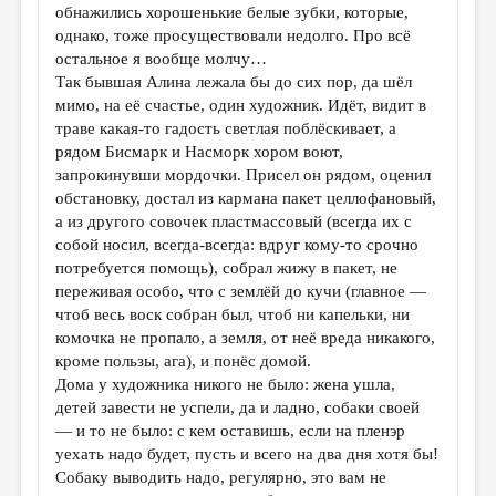
обнажились хорошенькие белые зубки, которые,
однако, тоже просуществовали недолго. Про всё
остальное я вообще молчу…
Так бывшая Алина лежала бы до сих пор, да шёл
мимо, на её счастье, один художник. Идёт, видит в
траве какая-то гадость светлая поблёскивает, а
рядом Бисмарк и Насморк хором воют,
запрокинувши мордочки. Присел он рядом, оценил
обстановку, достал из кармана пакет целлофановый,
а из другого совочек пластмассовый (всегда их с
собой носил, всегда-всегда: вдруг кому-то срочно
потребуется помощь), собрал жижу в пакет, не
переживая особо, что с землёй до кучи (главное —
чтоб весь воск собран был, чтоб ни капельки, ни
комочка не пропало, а земля, от неё вреда никакого,
кроме пользы, ага), и понёс домой.
Дома у художника никого не было: жена ушла,
детей завести не успели, да и ладно, собаки своей
— и то не было: с кем оставишь, если на пленэр
уехать надо будет, пусть и всего на два дня хотя бы!
Собаку выводить надо, регулярно, это вам не