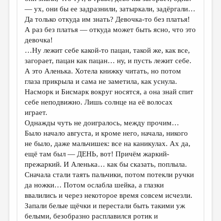
МАЛАЯ ПРОЗА
— ух, они бы ее задразнили, затыркали, задёргали…
Да только откуда им знать? Девочка-то без платья!
ЭССЕИСТИКА
А раз без платья — откуда может быть ясно, что это
ЛИТЕРАТУРОВЕДЕНИЕ
девочка!
…Ну лежит себе какой-то пацан, такой же, как все,
КУЛЬТУРОВЕДЕНИЕ
загорает, пацан как пацан… ну, и пусть лежит себе.
А это Аленька. Хотела книжку читать, но потом
ПУБЛИЦИСТИКА
глаза прикрыла и сама не заметила, как уснула.
РЕЦЕНЗИРОВАНИЕ
Насморк и Бисмарк вокруг носятся, а она знай спит
себе неподвижно. Лишь солнце на её волосах
ЦИКЛЫ ПУБЛИКАЦИЙ
играет.
Однажды чуть не доигралось, между прочим…
ТРЕДИАКОВСКИЙ
Было начало августа, и кроме него, начала, никого
МЕДИА
не было, даже мальчишек: все на каникулах. Ах да,
ещё там был — ДЕНЬ, вот! Причём жаркий-
ВКОНТАКТЕ
прежаркий. И Аленька… как бы сказать, поплыла.
Сначала стали таять пальчики, потом потекли ручки
да ножки… Потом ослабла шейка, а глазки
ввалились и через некоторое время совсем исчезли.
Запали белые щёчки и перестали быть такими уж
белыми, безобразно расплавился ротик и