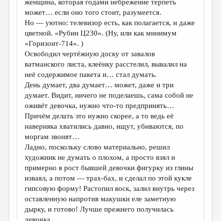
женщина, которая годами небрежение терпеть
может… если оно того стоит, разумеется.
Но — уютно: телевизор есть, как полагается, и даже
цветной. «Рубин Ц230». (Ну, или как минимум
«Горизонт-714». )
Освободил чертёжную доску от завалов
ватманского листа, клеёнку расстелил, вывалил на
неё содержимое пакета и… стал думать.
День думает, два думает… может, даже и три
думает. Видит, ничего не поделаешь, сама собой не
оживёт девочка, нужно что-то предпринять…
Причём делать это нужно скорее, а то ведь её
наверняка хватились давно, ищут, убиваются, по
моргам звонят…
Ладно, поскольку слово материально, решил
художник не думать о плохом, а просто взял и
примерно в рост бывшей девочки фигурку из глины
изваял, а потом — трах-бах, и сделал по этой кукле
гипсовую форму! Растопил воск, залил внутрь через
оставленную напротив макушки еле заметную
дырку, и готово! Лучше прежнего получилась
девочка.