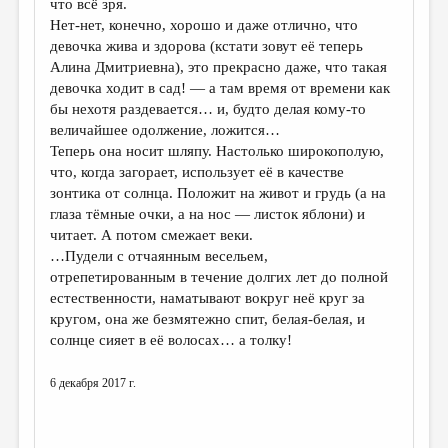
что всё зря.
Нет-нет, конечно, хорошо и даже отлично, что
девочка жива и здорова (кстати зовут её теперь
Алина Дмитриевна), это прекрасно даже, что такая
девочка ходит в сад! — а там время от времени как
бы нехотя раздевается… и, будто делая кому-то
величайшее одолжение, ложится…
Теперь она носит шляпу. Настолько широкополую,
что, когда загорает, использует её в качестве
зонтика от солнца. Положит на живот и грудь (а на
глаза тёмные очки, а на нос — листок яблони) и
читает. А потом смежает веки.
…Пудели с отчаянным весельем,
отрепетированным в течение долгих лет до полной
естественности, наматывают вокруг неё круг за
кругом, она же безмятежно спит, белая-белая, и
солнце сияет в её волосах… а толку!
6 декабря 2017 г.