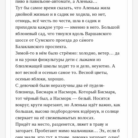
пиво в павильоне-автомате, а Аленька…
Тут бы самое время сказать, что Аленька жила
ДАЙДЖЕСТ
двойной жизнью и в садик не ходила, но нет,
ПРОИЗВЕДЕНИЯ
отнюдь, всё честь по чести, шла в садик и
приходила каждое утро — именно в него. Большой
ПЕРЕВОДЫ
яблоневый сад, что тянулся вдоль Варшавского
шоссе от Сумского проезда до са́мого
КОНКУРСЫ
Балаклавского проспекта.
ДЕТСКАЯ КОМНАТА
Зимой-то в нём было стрёмно: холодно, ветер… да
и на уроки физкультуры дети с лыжами из
КНИЖНАЯ ПОЛКА
близлежащей школы ходят то и дело, неуютно. А
вот весной и осенью самое то. Весной цветы,
ОБЗОР ЛИТЕРАТУРЫ
осенью яблоки, хорошо.
СТРАНИЦЫ ПАМЯТИ
С девочкой были неразлучны два её пуделя-
близнеца, Бисмарк и Насморк. Который Бисмарк,
ОБЪЯВЛЕНИЯ
тот чёрный был, а Насморк — белый. Носятся
вокруг, круги нарезают, но Аленька идёт важно, как
КОЛОНКА РЕДАКТОРА
большая, высоко подбородочек вздёрнув, и солнце
сверкает на её свежевымытых волосах.
РЕДКОЛЛЕГИЯ
Придёт на место, разденется, ляжет в траву и
ОТ РЕДАКЦИИ
загорает. Пробегают мимо мальчишки… Эх, если б
они знали, что тут, в траве, девочка загорает, одна!