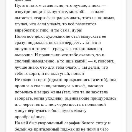
Ну, это потом стало ясно, что лучше, а пока —
изнутри пищит: выпустите, мол, эй! — и даже
пытается «саркофаг» раскачивать, того не понимая,
глупая, что если упадёт, то всё разлетится
вдребезги: и гипс, и ты сама, дура!
Понятное дело, художник не стал выпускать её
сразу: подождал, пока затвердеет… за что и
получил в торец — сразу, как только наконец
вызволил. И правильно: что тебе сказано, то и
сполняй немедленно, а то ишь какой! — я, говорит,
лучше знаю, что для тебя благо… Ты делай, что
тебе говорят, и не выступай, понял?
Не глядя на него (однако прикрывшись газетой), она
прошла в спальню, заглянула в шкаф, наскоро
порылась в вещах жены (тех, что та не захотела
забирать, когда уходила), оценивающе прищурилась
и… через пять… нет, через шесть с половиной
минут вернулась в большую комнату
преображённая.
На ней был укороченный сарафан белого ситцу и
белый же приталенный пиджак из не пойми чего