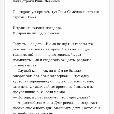
Даже строки Рины Левинзон…
Он вздрогнул: при чём тут Рина Семёновна, это его
строки! Ну-ка…
И трава на склонах поседела,
И сарай на площади снесён…
Тьфу ты, не идёт… Никак не идёт из головы эта
патовая ситуация с вечером. Он включил чудо
техники, ввёл пин и приготовился. Через
полминуты, как и следовало ожидать, раздался
сигнал вызова.
— Слушай-ка, — как ни в чём не бывало
заворковала бла-бла-благоверная, — тут одну
курточку хорошенькую продают, совсем новую,
зато цена… таких сейчас просто не бывает, я не
преувеличиваю! И, если можно…
— Погоди, а с ребёнком-то что будем делать?
— А, расслабься: Алина Дмитриевна не возражает
против ещё одного дня. Максимум двух. Потом она
на конференцию улетает.