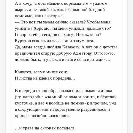
А я хочу, чтобы мальчик нормальным мужиком
вырос, а не такой закомплексованной бледной
немочью, как некоторые…
— Это вот ты зачем сейчас сказала? Чтобы меня
унизить? Хорошо, ты меня унизила, дальше что?
Говорю тебе, сегодня не могу! Никак, ясно?
Бурятов выключил телефон и задумался.
Да, мама всегда любила Казакову. А вот он с детства
предпочитал старую добрую Ахматову. Оттого-то,
должно быть, и увлёкся в итоге её «сиротами»…
Кажется, всему милее сон:
И листва на клёнах поредела…
В очереди строк образовалась маленькая заминка
(ну, наподобие «за мной занимала вон та, в бежевой
курточке, а вас я вообще не помню»); впрочем, уже
в следующий миг недоразумение разрешилось и
процесс возобновился опять:
…и трава на склонах поседела.