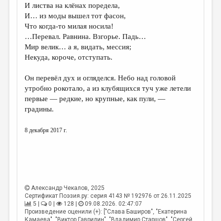
И листва на клёнах поредела,
И… из моды вышел тот фасон,
Что когда-то милая носила!
…Перевал. Равнина. Взгорье. Падь…
Мир велик… а я, видать, мессия;
Некуда, короче, отступать.
Он перевёл дух и огляделся. Небо над головой
утробно рокотало, а из клубящихся туч уже летели
первые — редкие, но крупные, как пули, —
градины.
8 декабря 2017 г.
Александр Чекалов
, 2025
Сертификат Поэзия.ру: серия 4143 № 192976 от 26.11.2025
5 |
0 |
128 |
09.08.2026. 02:47:07
Произведение оценили (+): ["Слава Баширов", "Екатерина
Камаева", "Виктор Гаврилин", "Владимир Старшов", "Сергей