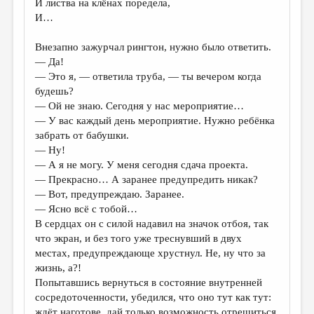
И листва на клёнах поредела,
И…
ДАЙДЖЕСТ
ПРОИЗВЕДЕНИЯ
Внезапно зажурчал рингтон, нужно было ответить.
— Да!
ПЕРЕВОДЫ
— Это я, — ответила труба, — ты вечером когда
будешь?
КОНКУРСЫ
— Ой не знаю. Сегодня у нас мероприятие…
ДЕТСКАЯ КОМНАТА
— У вас каждый день мероприятие. Нужно ребёнка
забрать от бабушки.
КНИЖНАЯ ПОЛКА
— Ну!
— А я не могу. У меня сегодня сдача проекта.
ОБЗОР ЛИТЕРАТУРЫ
— Прекрасно… А заранее предупредить никак?
СТРАНИЦЫ ПАМЯТИ
— Вот, предупреждаю. Заранее.
— Ясно всё с тобой…
ОБЪЯВЛЕНИЯ
В сердцах он с силой надавил на значок отбоя, так
что экран, и без того уже треснувший в двух
КОЛОНКА РЕДАКТОРА
местах, предупреждающе хрустнул. Не, ну что за
жизнь, а?!
РЕДКОЛЛЕГИЯ
Попытавшись вернуться в состояние внутренней
ОТ РЕДАКЦИИ
сосредоточенности, убедился, что оно тут как тут:
ждёт наготове, дай только возможность отрешиться