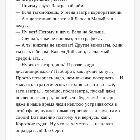
— Почему двух? Завтра заберём.
— Если ты сможешь. У меня завтра корпоративчик.
— А я делегацию писателей Лаоса в Малый зал
веду…
— Ну вот! Потому и двух. Если не больше.
— Слушай, я же не виноват, что график…
— А ты никогда не виноват! Другие виноваты, один
ты весь в белом! Как Эл Добычин, заедаемый
средой, ага…
— Ну что ты городишь! Я разве когда
дистанцировался? Наоборот, как лучше хочу…
Просто потерпеть надо, немножечко потерпеть… И
мыслить стратегически: сегодня вот это вот всё,
зато завтра… хорошо, послезавтра, пускай даже
послепослезавтра, но всё ведь будет же! Поверь,
даже в наше время люди неплохо устраиваются в
этой сфере, нужно только терпение… и труд, само
собой! Вот именно поэтому я и верчусь, как…
Короткие гудки. Ну что за хамство — не давать
оправдаться! Зло берёт.