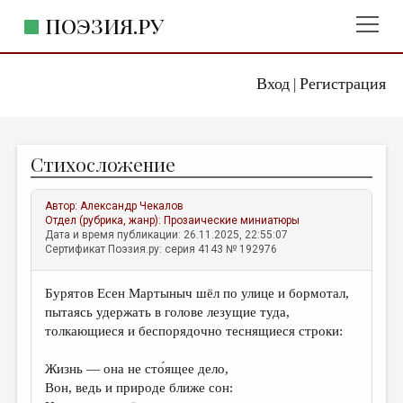
ПОЭЗИЯ.РУ
Вход
Регистрация
ГЛАВНОЕ МЕНЮ
|
ПОЭЗИЯ.РУ
ИЗДАТЕЛЬСТВО
Стихосложение
ЖАНРЫ
АВТОРЫ
Автор:
Александр Чекалов
Отдел (рубрика, жанр):
Прозаические миниатюры
КОММЕНТАРИИ
Дата и время публикации: 26.11.2025, 22:55:07
Сертификат Поэзия.ру: серия 4143 № 192976
ЛИТСАЛОН
Бурятов Есен Мартыныч шёл по улице и бормотал,
НОВОСТИ
пытаясь удержать в голове лезущие туда,
ПРАВИЛА САЙТА
толкающиеся и беспорядочно теснящиеся строки:
Жизнь — она не сто́ящее дело,
ОТДЕЛЫ И РУБРИКИ
Вон, ведь и природе ближе сон:
ИЗБРАННОЕ