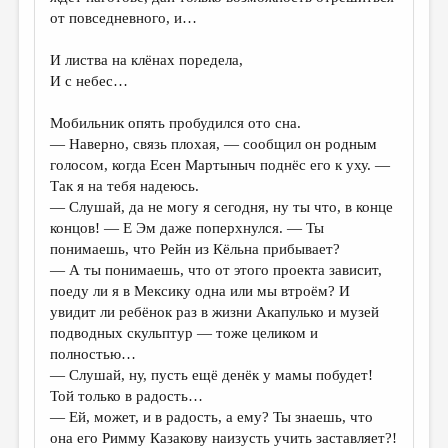
МАЛАЯ ПРОЗА
от повседневного, и…
ЭССЕИСТИКА
И листва на клёнах поредела,
ЛИТЕРАТУРОВЕДЕНИЕ
И с небес…
КУЛЬТУРОВЕДЕНИЕ
Мобильник опять пробудился ото сна.
— Наверно, связь плохая, — сообщил он родным
ПУБЛИЦИСТИКА
голосом, когда Есен Мартыныч поднёс его к уху. —
РЕЦЕНЗИРОВАНИЕ
Так я на тебя надеюсь.
— Слушай, да не могу я сегодня, ну ты что, в конце
ЦИКЛЫ ПУБЛИКАЦИЙ
концов! — Е Эм даже поперхнулся. — Ты
понимаешь, что Рейн из Кёльна прибывает?
ТРЕДИАКОВСКИЙ
— А ты понимаешь, что от этого проекта зависит,
МЕДИА
поеду ли я в Мексику одна или мы втроём? И
увидит ли ребёнок раз в жизни Акапулько и музей
ВКОНТАКТЕ
подводных скульптур — тоже целиком и
полностью…
— Слушай, ну, пусть ещё денёк у мамы побудет!
Той только в радость…
— Ей, может, и в радость, а ему? Ты знаешь, что
она его Римму Казакову наизусть учить заставляет?!