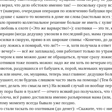
н верил, что дело обстояло именно так! — поскольку сразу в
ет (наверно, очередная операция по извлечению бабушки прош
едушке с какого-то момента в доме ни слова (настолько всех
ыло принято коллегиальное решение больше не иметь с хули
елюбовь к охоте («Это же варварство!»): охотники — это те, 
перации (когда дедушку увозили в последний раз, мама громк
осилки в скорую, прямо в их широкие спины: «Конечно, до ден
разу ложись и помирай, что ли?!» — и, хотя получила в отве
е вечер!» — всё же заплакала), они работают только по утрам,
ечером к ним можно даже не обращаться, лучше сразу ложись 
хотников тоже понять можно: надо же им хоть по вечерам от
ивотов, раздувшихся от бабушек и, порой, маленьких мущин
ак или иначе, он, мущинка, теперь знал главное: дедушки боль
кушают, если будешь слишком часто звать на помощь! (Тем бо
енег, делать это смысла нет.) На всякий случай он вообще пе
у пора было в туалет! — отчего всякий раз получалось, что т
во́лоча, всё равно доставляла именно разъяренная мама (или
 тому моменту всегда бывало уже поздно.
о стали таскать по охотникам (до денег): «Скажите, что с ни