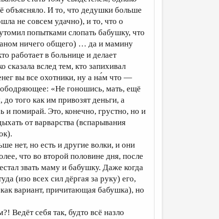
сё объясняло. И то, что дедушки больше
ла не совсем удачно), и то, что о
 утомил попытками слопать бабушку, что
ганом ничего общего) … да и мамину
кто работает в больнице и делает
о сказала вслед тем, кто запихивал
ег вы все охотники, ну а на́м что —
т ободряющее: «Не гоношись, мать, ещё
 до того как им привозят деньги, а
и помирай. Это, конечно, грустно, но и
дыхать от варварства (вспарывания
ок).
ше нет, но есть и другие волки, и они
лее, что во второй половине дня, после
рестал звать маму и бабушку. Даже когда
уда (изо всех сил дёргая за руку) его,
, как вариант, причитающая бабушка), но
м?! Ведёт себя так, будто всё назло