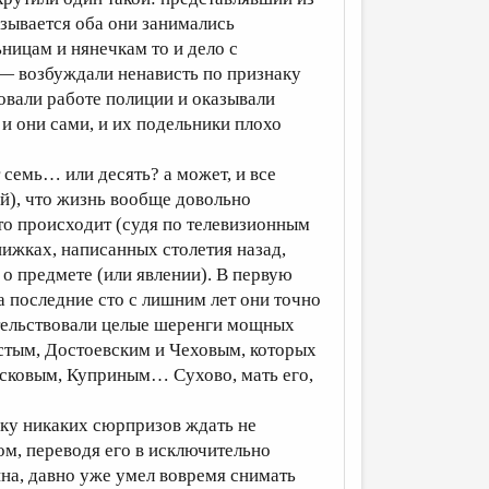
азывается оба они занимались
ницам и нянечкам то и дело с
— возбуждали ненависть по признаку
овали работе полиции и оказывали
и они сами, и их подельники плохо
семь… или десять? а может, и все
ой), что жизнь вообще довольно
что происходит (судя по телевизионным
нижках, написанных столетия назад,
о предмете (или явлении). В первую
за последние сто с лишним лет они точно
етельствовали целые шеренги мощных
лстым, Достоевским и Чеховым, которых
есковым, Куприным… Сухово, мать его,
ьку никаких сюрпризов ждать не
лом, переводя его в исключительно
на, давно уже умел вовремя снимать