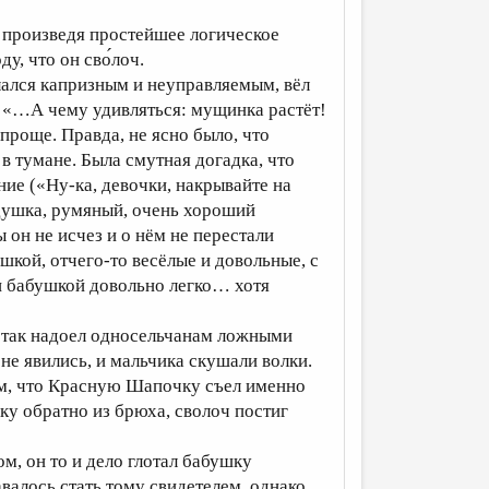
, произведя простейшее логическое
у, что он сво́лоч.
ался капризным и неуправляемым, вёл
 «…А чему удивляться: мущинка растёт!
проще. Правда, не ясно было, что
в тумане. Была смутная догадка, что
ие («Ну-ка, девочки, накрывайте на
едушка, румяный, очень хороший
он не исчез и о нём не перестали
шкой, отчего-то весёлые и довольные, с
 и бабушкой довольно легко… хотя
 так надоел односельчанам ложными
 не явились, и мальчика скушали волки.
ом, что Красную Шапочку съел именно
ку обратно из брюха, сволоч постиг
м, он то и дело глотал бабушку
валось стать тому свидетелем, однако