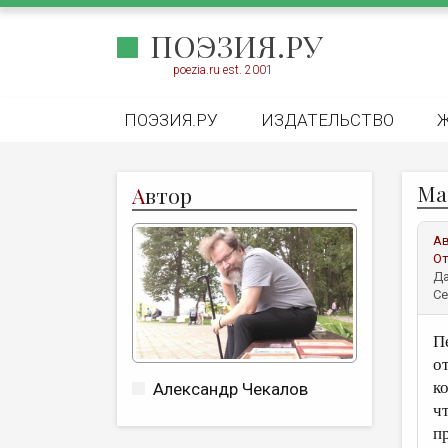
ПОЭЗИЯ.РУ
poezia.ru est. 2001
ПОЭЗИЯ.РУ
ИЗДАТЕЛЬСТВО
Ма
А
втор
А
От
Да
Се
П
о
к
Александр Чекалов
ч
п