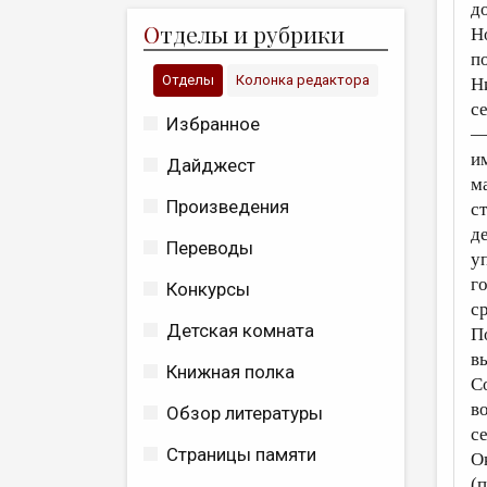
д
О
тделы и рубрики
Н
п
Отделы
Колонка редактора
Н
с
Избранное
—
и
Дайджест
м
Произведения
с
д
Переводы
у
г
Конкурсы
с
Детская комната
П
в
Книжная полка
С
в
Обзор литературы
с
Страницы памяти
О
(