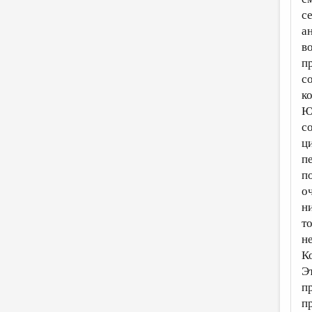
с
а
в
п
с
к
Ю
с
ц
п
п
о
н
т
н
К
Э
п
п