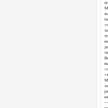
ш
М
ж
п
«
з
т
н
д
та
В
в
«
«
М
з
р
к
—
к