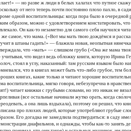
елает!» — но разве ж люди в белых халатах что путное скажут
оскольку от него теперь почти постоянно плохо пахло, в сад
кроме одной воспитательницы: когда пора было в очередной р
аким образом, можно с удовлетворением констатировать, что
твлекало. Он как-то незаметно для самого себя научился чита
о же самое, что мама. («Вот мы мать твою дождёмся и расск
тучит в штаны гадить!» — блажила новая, неопытная нянечка
тверждала, что «мать» — слишком грубо («Она же мама твоя!
 учитывая, что видел ведь обложку книги, которую Ирина Гео
волоч, стоял в углу, наказанный: там русским языком было н
омневался, что в книгах может быть что-либо грубое, тем бол
ороших книгах, какие только и читают хорошие воспитательн
ама воспитательница, мягко говоря, небезупречна в нравстве
пят!) читает книжки с грубыми словами, но это никак не вязал
ерпеливая (все остальные начинали жутко орать, когда сво́ло
ереодевать, а она лишь вздыхала), поэтому он решил, что кни
аписана про плохих людей, которые употребляют грубые сло
бразом. Его догадка не замедлила подтвердиться: в саду им
емонстрации диафильмов, и однажды, чтобы как-то занять де
мутно понимал, что они такое) и остальных мущинок, им про