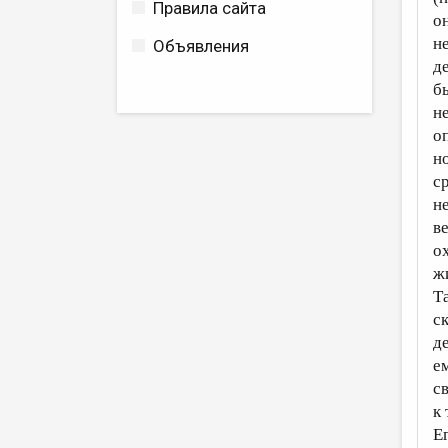
Правила сайта
о
н
Объявления
д
б
н
о
н
с
н
в
о
ж
Т
с
д
ем
с
к
Ег