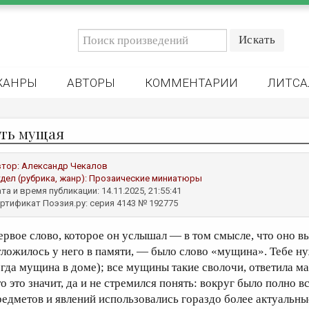
ЖАНРЫ
АВТОРЫ
КОММЕНТАРИИ
ЛИТСА
ть мущая
втор:
Александр Чекалов
дел (рубрика, жанр):
Прозаические миниатюры
та и время публикации: 14.11.2025, 21:55:41
ртификат Поэзия.ру: серия 4143 № 192775
ервое слово, которое он услышал — в том смысле, что оно в
тложилось у него в памяти, — было слово «мущина». Тебе н
огда мущина в доме); все мущины такие сволочи, ответила мам
то это значит, да и не стремился понять: вокруг было полно в
редметов и явлений использовались гораздо более актуальны