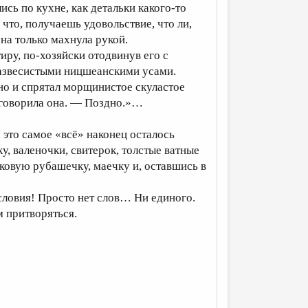
ись по кухне, как детальки какого-то
что, получаешь удовольствие, что ли,
на только махнула рукой.
тиру, по-хозяйски отодвинув его с
развесистыми ницшеанскими усами.
ено и спрятал морщинистое скуластое
оговорила она. — Поздно.»…
 это самое «всё» наконец осталось
у, валеночки, свитерок, толстые ватные
ковую рубашечку, маечку и, оставшись в
условия! Просто нет слов… Ни единого.
м притворяться.