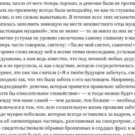
таны, пахло от него теперь хорошо, и девочки были не против
ать по-прежнему всегда была неподалёку, но как-то стушева
алко, и это сильно выматывало. В течение всех этих незаметн
ыталась заполнить зияющую на месте неизвестного отца мущ
настоящим мущиной», тем не менее — то ли никто из них не
аметно уступая по уровню сволочизма самому главному в ма
еперь часто говорила, светочу: «Ты же мой светоч, сыночек!»
езримо стоял между ней и всеми этими немолодыми, усталы
едушками, а нам ведь известно, что под личиной любых деду
к и не преуспела, и, как следствие, всецело сосредоточилась
ернее, это она так считала («Я о твоём будущем забочусь, с
ыходило так, что это была забота о его настоящем. Например,
подходящей» девочки, которая примется правильно заботитьс
хотя бы относительное спокойствие» — и тогда можно будет с
ежду тем маме самой — чем дальше, тем больше — необходи
аключался в том, что, всю сознательную жизнь проявляя забо
яде мущин побольше, которые всегда оставались за кадром, 
ак об элементарных частицах, разгоняемых на синхротроне,
 свидетельствовали обрывки брошенных в сердцах фраз; в ко
огда они ещё были), но с течением времени постепенно, одну