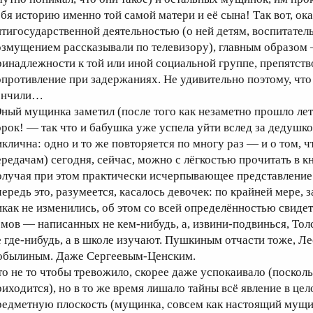
ебя историю именно той самой матери и её сына! Так вот, ок
нтигосударственной деятельностью (о ней детям, воспитатель
озмущением рассказывали по телевизору), главным образом 
ринадлежности к той или иной социальной группе, препятств
опротивление при задержаниях. Не удивительно поэтому, что 
ончили…
ный мущинка заметил (после того как незаметно прошло лет 
oрок! — так что и бабушка уже успела уйти вслед за дедушк
иклична: одно и то же повторяется по многу раз — и о том, 
ередачам) сегодня, сейчас, можно с лёгкостью прочитать в к
олучая при этом практически исчерпывающее представление 
чередь это, разумеется, касалось девочек: по крайней мере, 
икак не изменились, об этом со всей определённостью свид
омов — написанных не кем-нибудь, а, извини-подвинься, То
е где-нибудь, а в школе изучают. Пушкиным отчасти тоже, Л
обылиным. Даже Сергеевым-Ценским.
то не то чтобы тревожило, скорее даже успокаивало (поскол
риходится), но в то же время лишало тайны всё явление в це
редметную плоскость (мущинка, совсем как настоящий мущи