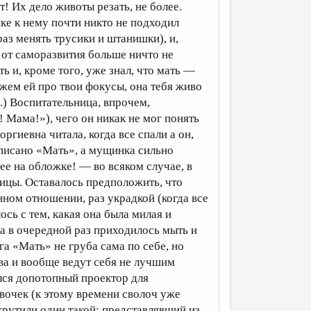
! Их дело животы резать, не более.
ике к нему почти никто не подходил
аз менять трусики и штанишки), и,
 от саморазвития больше ничто не
ть и, кроме того, уже знал, что мать —
ажем ей про твои фокусы, она тебя живо
.) Воспитательница, впрочем,
 Мама!»), чего он никак не мог понять
ргиевна читала, когда все спали а он,
аписано «Мать», а мущинка сильно
ее на обложке! — во всяком случае, в
ицы. Оставалось предположить, что
нном отношении, раз украдкой (когда все
ось с тем, какая она была милая и
ча в очередной раз приходилось мыть и
га «Мать» не груба сама по себе, но
ва и вообще ведут себя не лучшим
елся допотопный проектор для
вочек (к этому времени сволоч уже
крутили один такой: представлявший из