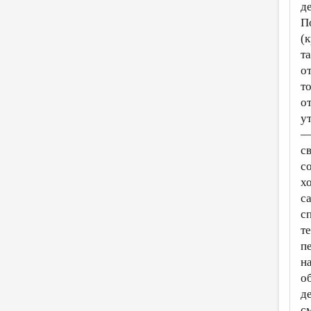
д
П
(
т
о
т
о
у
—
с
с
х
с
с
т
п
н
о
д
с