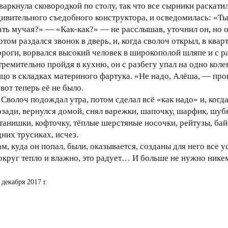
варкнула сковородкой по столу, так что все сырники раскатил
дивительного съедобного конструктора, и осведомилась: «Ты 
ать мучая?» — «Как-как?» — не расслышав, уточнил он, но о
отом раздался звонок в дверь, и, когда сволоч открыл, в квар
ороги, ворвался высокий человек в широкополой шляпе и с 
тремительно пройдя в кухню, он с разбегу упал на одно кол
ицо в складках материного фартука. «Не надо, Алёша, — пр
вот теперь её не было.
Сволоч подождал утра, потом сделал всё «как надо» и, когда
озади, вернулся домой, снял варежки, шапочку, шарфик, шубк
танишки, кофточку, тёплые шерстяные носочки, рейтузы, бай
дних трусиках, исчез.
ам, куда он попал, были, оказывается, созданы для него все 
округ тепло и влажно, это радует… И больше не нужно нике
 декабря 2017 г.