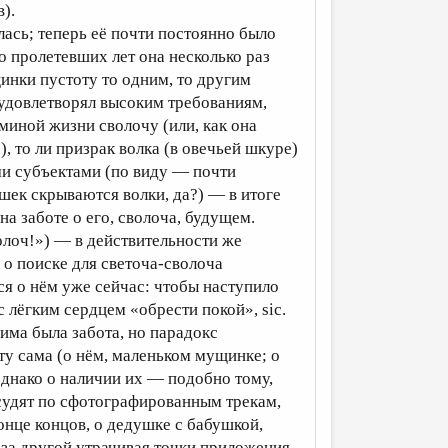
).
лась; теперь её почти постоянно было
о пролетевших лет она несколько раз
инки пустоту то одним, то другим
 удовлетворял высоким требованиям,
миной жизни свoлочу (или, как она
), то ли призрак волка (в овечьей шкуре)
ми субъектами (по виду — почти
шек скрываются волки, да?) — в итоге
 на заботе о его, свoлоча, будущем.
волоч!») — в действительности же
 о поиске для светоча-сволоча
я о нём уже сейчас: чтобы наступило
 лёгким сердцем «обрести покой», sic.
ма была забота, но парадокс
ту сама (о нём, маленьком мущинке; о
однако о наличии их — подобно тому,
 судят по сфотографированным трекам,
нце концов, о дедушке с бабушкой,
 за другой утрачивая точки приложения