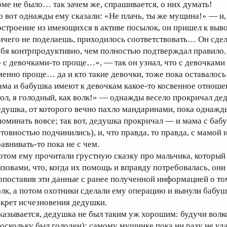
оме не было… так зачем же, спрашивается, о них думать!
о вот однажды ему сказали: «Не плачь, ты же мущина!» — и
остроение из имеющихся в активе посылок, он пришел к вывод
ичего не поделаешь, приходилось соответствовать… Он сдел
ебя контрпродуктивно, чем полностью подтверждал правило.
 с девочками-то проще…», — так он узнал, что с девочками 
менно проще… да и кто такие девочки, тоже пока оставалось 
ама и бабушка имеют к девочкам какое-то косвенное отношен
тол, я голодный, как волк!» — однажды весело прокричал д
едушка, от которого вечно пахло мандаринами, пока однажды 
поминать вовсе; так вот, дедушка прокричал — и мама с бабу
отовностью подчинились), и, что правда, то правда, с мамой
равнивать-то пока не с чем.
отом ему прочитали грустную сказку про мальчика, который
ызовами, что, когда их помощь и вправду потребовалась, они
опоставив эти данные с ранее полученной информацией о т
олк, а потом охотники сделали ему операцию и вынули бабуш
екрет исчезновения дедушки.
казывается, дедушка не был таким уж хорошим: будучи волко
поскольку был голоден); самому мущинке пока ни разу не уда