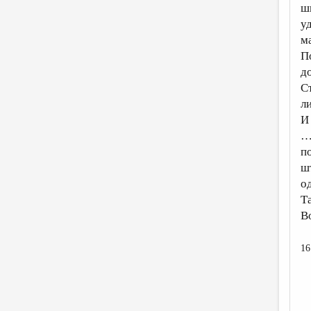
ш
у
м
П
д
С
л
И 
…
п
ш
о
Т
В
16