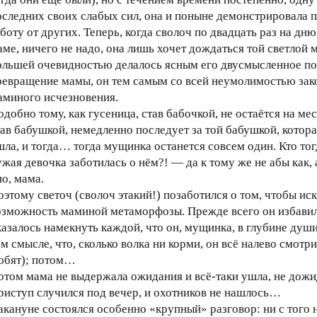
оследних своих слабых сил, она и поныне демонстрировала 
аботу от других. Теперь, когда сволоч по двадцать раз на д
аме, ничего не надо, она лишь хочет дождаться той светлой м
ольшей очевидностью делалось ясным его двусмысленное п
ревращение мамы, он тем самым со всей неумолимостью зак
аминого исчезновения.
добно тому, как гусеница, став бабочкой, не остаётся на мест
тав бабушкой, немедленно последует за той бабушкой, котора
шла, и тогда… тогда мущинка останется совсем один. Кто тогд
ужая девочка заботилась о нём?! — да к тому же не абы как,
но, мама.
оэтому светоч (сволоч этакий!) позаботился о том, чтобы 
озможность маминой метаморфозы. Прежде всего он избавилс
казалось намекнуть каждой, что он, мущинка, в глубине души 
ом смысле, что, сколько волка ни корми, он всё налево смотр
юбят); потом…
отом мама не выдержала ожидания и всё-таки ушла, не дожи
риступ случился под вечер, и охотников не нашлось…
акануне состоялся особенно «крупный» разговор: ни с того н