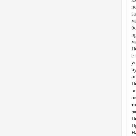
п
з
м
б
п
м
По
с
у
ч
о
П
в
о
т
л
П
П
Н