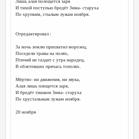
Лишь алая полощется заря
И тихой поступью бредёт Зима- старуха
ДАЙДЖЕСТ
По хрупким, стылым лужам ноября.
ПРОИЗВЕДЕНИЯ
ПЕРЕВОДЫ
Отредактировал :
КОНКУРСЫ
За ночь землю прихватил морозец,
ДЕТСКАЯ КОМНАТА
Поседели травы на полях,
Птичий не галдит с утра народец,
КНИЖНАЯ ПОЛКА
В облетевших прячась тополях.
ОБЗОР ЛИТЕРАТУРЫ
Мёртво- ни движения, ни звука,
СТРАНИЦЫ ПАМЯТИ
Алая лишь плещется заря,
И бредёт тишком Зима- старуха
ОБЪЯВЛЕНИЯ
По хрустальным лужам ноября.
КОЛОНКА РЕДАКТОРА
20 ноября
РЕДКОЛЛЕГИЯ
ОТ РЕДАКЦИИ