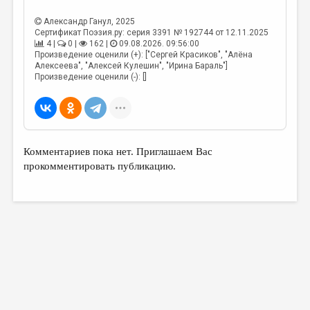
МАЛАЯ ПРОЗА
Александр Ганул
, 2025
ЭССЕИСТИКА
Сертификат Поэзия.ру: серия 3391 № 192744 от 12.11.2025
4 |
0 |
162 |
09.08.2026. 09:56:00
ЛИТЕРАТУРОВЕДЕНИЕ
Произведение оценили (+): ["Сергей Красиков", "Алёна
Алексеева", "Алексей Кулешин", "Ирина Бараль"]
КУЛЬТУРОВЕДЕНИЕ
Произведение оценили (-): []
ПУБЛИЦИСТИКА
РЕЦЕНЗИРОВАНИЕ
ЦИКЛЫ ПУБЛИКАЦИЙ
Комментариев пока нет. Приглашаем Вас
прокомментировать публикацию.
ТРЕДИАКОВСКИЙ
МЕДИА
ВКОНТАКТЕ