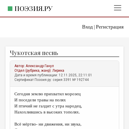
ПОЭЗИЯ.РУ
Вход
Регистрация
ГЛАВНОЕ МЕНЮ
|
ПОЭЗИЯ.РУ
ИЗДАТЕЛЬСТВО
Чукотская песнь
ЖАНРЫ
АВТОРЫ
Автор:
Александр Ганул
Отдел (рубрика, жанр):
Лирика
КОММЕНТАРИИ
Дата и время публикации: 12.11.2025, 22:11:01
Сертификат Поэзия.ру: серия 3391 № 192744
ЛИТСАЛОН
Сегодня землю прихватил морозец
НОВОСТИ
И поседели травы на полях
ПРАВИЛА САЙТА
И птичий не галдит с утра народец,
Нахохлившись в высоких тополях.
ОТДЕЛЫ И РУБРИКИ
Всё мёртво- ни движения, ни звука,
ИЗБРАННОЕ