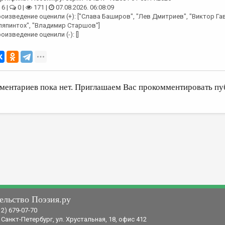
6 |
0 |
171 |
07.08.2026. 06:08:09
оизведение оценили (+): ["Слава Баширов", "Лев Дмитриев", "Виктор Га
япинтох", "Владимир Старшов"]
оизведение оценили (-): []
ментариев пока нет. Приглашаем Вас прокомментировать пу
ельство Поэзия.ру
12) 679-07-70
 Санкт-Петербург, ул. Хрустальная, 18, офис 412