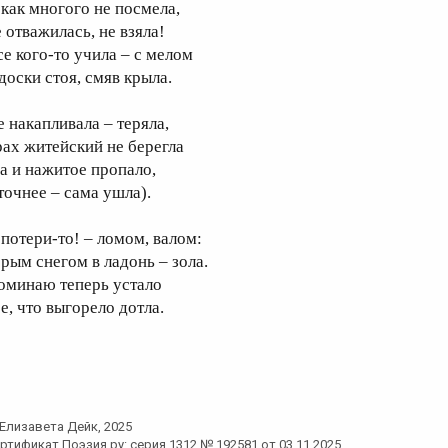
 как многого не посмела,
 отважилась, не взяла!
се кого-то учила – с мелом
доски стоя, смяв крыла.
е накапливала – теряла,
рах житейский не берегла
да и нажитое пропало,
 точнее – сама ушла).
 потери-то! – ломом, валом:
ерым снегом в ладонь – зола.
оминаю теперь устало
е, что выгорело дотла.
Елизавета Дейк
, 2025
ртификат Поэзия.ру: серия 1312 № 192581 от 03.11.2025