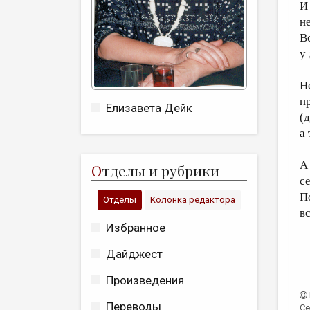
И
не
В
у 
Н
п
Елизавета Дейк
(
а
А
О
тделы и рубрики
с
П
Отделы
Колонка редактора
вс
Избранное
Дайджест
Произведения
Переводы
Се