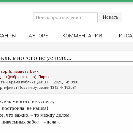
ЖАНРЫ
АВТОРЫ
КОММЕНТАРИИ
ЛИТСА
 как многого не успела...
втор:
Елизавета Дейк
дел (рубрика, жанр):
Лирика
та и время публикации: 03.11.2025, 14:13:00
ртификат Поэзия.ру: серия 1312 № 192581
х, как многого не успела,
е построила, не нашла!
се, что важно, – то между делом,
з никчемных забот – «дела».