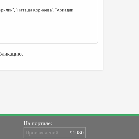
врилин", "Наташа Корнеева", "Аркадий
бликацию.
На портале:
Произведений:
91980