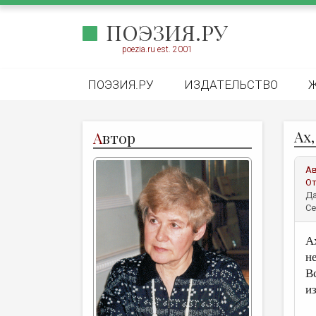
ПОЭЗИЯ.РУ
poezia.ru est. 2001
ПОЭЗИЯ.РУ
ИЗДАТЕЛЬСТВО
Ах,
А
втор
А
От
Да
Се
А
н
В
и