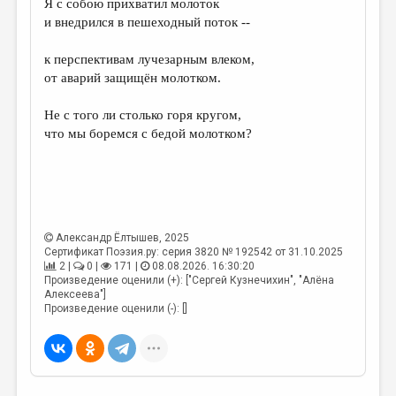
Я с собою прихватил молоток
и внедрился в пешеходный поток --
ДАЙДЖЕСТ
ПРОИЗВЕДЕНИЯ
к перспективам лучезарным влеком,
от аварий защищён молотком.
ПЕРЕВОДЫ
Не с того ли столько горя кругом,
КОНКУРСЫ
что мы боремся с бедой молотком?
ДЕТСКАЯ КОМНАТА
КНИЖНАЯ ПОЛКА
ОБЗОР ЛИТЕРАТУРЫ
Александр Ёлтышев
, 2025
СТРАНИЦЫ ПАМЯТИ
Сертификат Поэзия.ру: серия 3820 № 192542 от 31.10.2025
2 |
0 |
171 |
08.08.2026. 16:30:20
ОБЪЯВЛЕНИЯ
Произведение оценили (+): ["Сергей Кузнечихин", "Алёна
Алексеева"]
Произведение оценили (-): []
КОЛОНКА РЕДАКТОРА
РЕДКОЛЛЕГИЯ
ОТ РЕДАКЦИИ