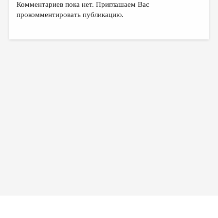
МАЛАЯ ПРОЗА
Комментариев пока нет. Приглашаем Вас
прокомментировать публикацию.
ЭССЕИСТИКА
ЛИТЕРАТУРОВЕДЕНИЕ
КУЛЬТУРОВЕДЕНИЕ
ПУБЛИЦИСТИКА
РЕЦЕНЗИРОВАНИЕ
ЦИКЛЫ ПУБЛИКАЦИЙ
ТРЕДИАКОВСКИЙ
МЕДИА
ВКОНТАКТЕ