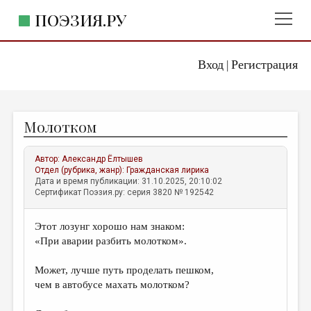
ПОЭЗИЯ.РУ
Вход
Регистрация
ГЛАВНОЕ МЕНЮ
|
ПОЭЗИЯ.РУ
ИЗДАТЕЛЬСТВО
Молотком
ЖАНРЫ
АВТОРЫ
Автор:
Александр Ёлтышев
Отдел (рубрика, жанр):
Гражданская лирика
КОММЕНТАРИИ
Дата и время публикации: 31.10.2025, 20:10:02
Сертификат Поэзия.ру: серия 3820 № 192542
ЛИТСАЛОН
Этот лозунг хорошо нам знаком:
НОВОСТИ
«При аварии разбить молотком».
ПРАВИЛА САЙТА
Может, лучше путь проделать пешком,
чем в автобусе махать молотком?
ОТДЕЛЫ И РУБРИКИ
ИЗБРАННОЕ