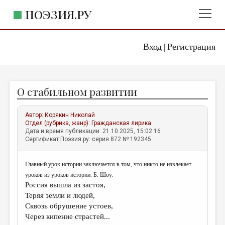
ПОЭЗИЯ.РУ
Вход
Регистрация
ГЛАВНОЕ МЕНЮ
|
ПОЭЗИЯ.РУ
ИЗДАТЕЛЬСТВО
О стабильном развитии
ЖАНРЫ
АВТОРЫ
Автор:
Корякин Николай
Отдел (рубрика, жанр):
Гражданская лирика
КОММЕНТАРИИ
Дата и время публикации: 21.10.2025, 15:02:16
Сертификат Поэзия.ру: серия 872 № 192345
ЛИТСАЛОН
Главный урок истории заключается в том, что никто не извлекает
НОВОСТИ
уроков из уроков истории. Б. Шоу.
ПРАВИЛА САЙТА
Россия вышла из застоя,
Теряя земли и людей,
Сквозь обрушение устоев,
ОТДЕЛЫ И РУБРИКИ
Через кипение страстей...
ИЗБРАННОЕ