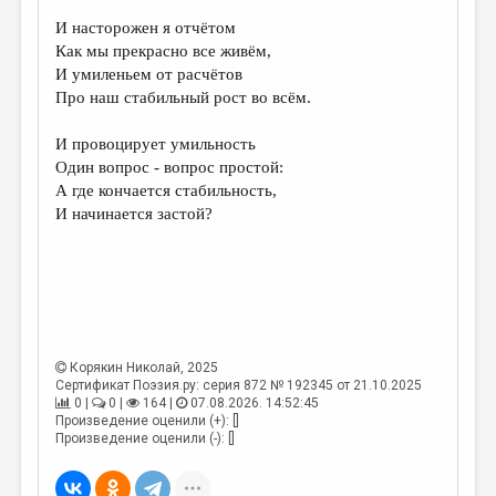
И насторожен я отчётом
ДАЙДЖЕСТ
Как мы прекрасно все живём,
ПРОИЗВЕДЕНИЯ
И умиленьем от расчётов
Про наш стабильный рост во всём.
ПЕРЕВОДЫ
И провоцирует умильность
КОНКУРСЫ
Один вопрос - вопрос простой:
ДЕТСКАЯ КОМНАТА
А где кончается стабильность,
И начинается застой?
КНИЖНАЯ ПОЛКА
ОБЗОР ЛИТЕРАТУРЫ
СТРАНИЦЫ ПАМЯТИ
ОБЪЯВЛЕНИЯ
Корякин Николай
, 2025
Сертификат Поэзия.ру: серия 872 № 192345 от 21.10.2025
КОЛОНКА РЕДАКТОРА
0 |
0 |
164 |
07.08.2026. 14:52:45
Произведение оценили (+): []
РЕДКОЛЛЕГИЯ
Произведение оценили (-): []
ОТ РЕДАКЦИИ