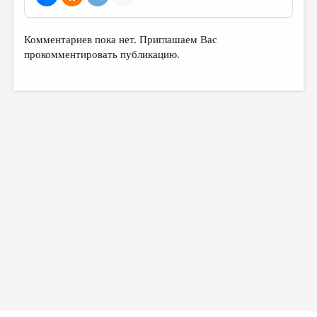
МАЛАЯ ПРОЗА
ЭССЕИСТИКА
Комментариев пока нет. Приглашаем Вас
ЛИТЕРАТУРОВЕДЕНИЕ
прокомментировать публикацию.
КУЛЬТУРОВЕДЕНИЕ
ПУБЛИЦИСТИКА
РЕЦЕНЗИРОВАНИЕ
ЦИКЛЫ ПУБЛИКАЦИЙ
ТРЕДИАКОВСКИЙ
МЕДИА
ВКОНТАКТЕ