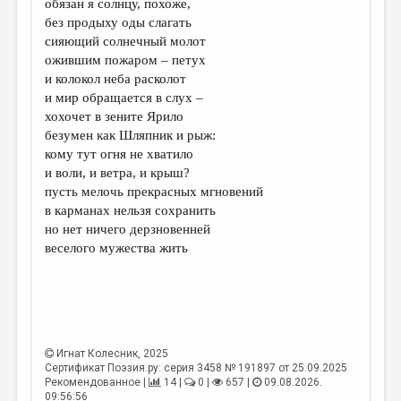
обязан я солнцу, похоже,
без продыху оды слагать
ДАЙДЖЕСТ
сияющий солнечный молот
ПРОИЗВЕДЕНИЯ
ожившим пожаром – петух
и колокол неба расколот
ПЕРЕВОДЫ
и мир обращается в слух –
хохочет в зените Ярило
КОНКУРСЫ
безумен как Шляпник и рыж:
ДЕТСКАЯ КОМНАТА
кому тут огня не хватило
и воли, и ветра, и крыш?
КНИЖНАЯ ПОЛКА
пусть мелочь прекрасных мгновений
в карманах нельзя сохранить
ОБЗОР ЛИТЕРАТУРЫ
но нет ничего дерзновенней
СТРАНИЦЫ ПАМЯТИ
веселого мужества жить
ОБЪЯВЛЕНИЯ
КОЛОНКА РЕДАКТОРА
РЕДКОЛЛЕГИЯ
Игнат Колесник
, 2025
Сертификат Поэзия.ру: серия 3458 № 191897 от 25.09.2025
ОТ РЕДАКЦИИ
Рекомендованное |
14 |
0 |
657 |
09.08.2026.
09:56:56