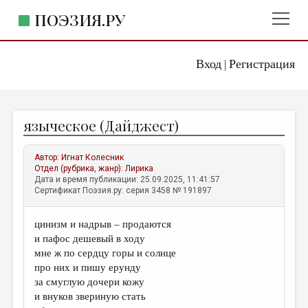
ПОЭЗИЯ.РУ
Вход
Регистрация
ГЛАВНОЕ МЕНЮ
|
ПОЭЗИЯ.РУ
ИЗДАТЕЛЬСТВО
языческое (Дайджест)
ЖАНРЫ
АВТОРЫ
Автор:
Игнат Колесник
Отдел (рубрика, жанр):
Лирика
КОММЕНТАРИИ
Дата и время публикации: 25.09.2025, 11:41:57
Сертификат Поэзия.ру: серия 3458 № 191897
ЛИТСАЛОН
цинизм и надрыв – продаются
НОВОСТИ
и пафос дешевый в ходу
ПРАВИЛА САЙТА
мне ж по сердцу горы и солнце
про них и пишу ерунду
за смуглую дочери кожу
ОТДЕЛЫ И РУБРИКИ
и внуков звериную стать
ИЗБРАННОЕ