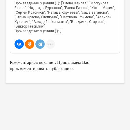
МАЛАЯ ПРОЗА
Произведение оценили (+): ["Елена Ханова", "Моргунова
Елена", "Надежда Буранова", "Елена Гусева", "Кохан Мария",
ЭССЕИСТИКА
"Сергей Красиков", "Наташа Корнеева", "саша ваганова",
"Елена Орлова/Хлопкина", "Светлана Ефимова", "Алексей
ЛИТЕРАТУРОВЕДЕНИЕ
Кулешин", "Аркадий Шляпинтох", "Владимир Старшов",
"Виктор Гаврилин"]
Произведение оценили (-): []
КУЛЬТУРОВЕДЕНИЕ
ПУБЛИЦИСТИКА
РЕЦЕНЗИРОВАНИЕ
ЦИКЛЫ ПУБЛИКАЦИЙ
Комментариев пока нет. Приглашаем Вас
прокомментировать публикацию.
ТРЕДИАКОВСКИЙ
МЕДИА
ВКОНТАКТЕ