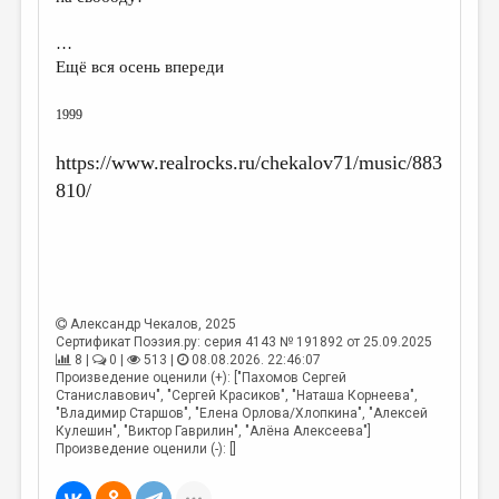
МАЛАЯ ПРОЗА
…
ЭССЕИСТИКА
Ещё вся осень впереди
ЛИТЕРАТУРОВЕДЕНИЕ
1999
КУЛЬТУРОВЕДЕНИЕ
https://www.realrocks.ru/chekalov71/music/883
ПУБЛИЦИСТИКА
810/
РЕЦЕНЗИРОВАНИЕ
ЦИКЛЫ ПУБЛИКАЦИЙ
ТРЕДИАКОВСКИЙ
МЕДИА
Александр Чекалов
, 2025
Сертификат Поэзия.ру: серия 4143 № 191892 от 25.09.2025
ВКОНТАКТЕ
8 |
0 |
513 |
08.08.2026. 22:46:07
Произведение оценили (+): ["Пахомов Сергей
Станиславович", "Сергей Красиков", "Наташа Корнеева",
"Владимир Старшов", "Елена Орлова/Хлопкина", "Алексей
Кулешин", "Виктор Гаврилин", "Алёна Алексеева"]
Произведение оценили (-): []