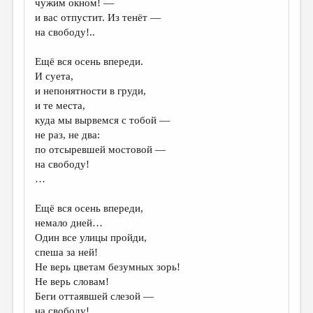
чужим окном! —
и вас отпустит. Из тенёт —
ДАЙДЖЕСТ
на свободу!..
ПРОИЗВЕДЕНИЯ
Ещё вся осень впереди.
ПЕРЕВОДЫ
И суета,
и непонятности в груди,
КОНКУРСЫ
и те места,
ДЕТСКАЯ КОМНАТА
куда мы вырвемся с тобой —
не раз, не два:
КНИЖНАЯ ПОЛКА
по отсыревшей мостовой —
на свободу!
ОБЗОР ЛИТЕРАТУРЫ
…
СТРАНИЦЫ ПАМЯТИ
Ещё вся осень впереди,
ОБЪЯВЛЕНИЯ
немало дней…
Один все улицы пройди,
КОЛОНКА РЕДАКТОРА
спеша за ней!
Не верь цветам безумных зорь!
РЕДКОЛЛЕГИЯ
Не верь словам!
ОТ РЕДАКЦИИ
Беги оттаявшей слезой —
на свободу!