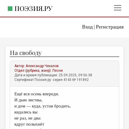
ПОЭЗИЯ.РУ
Вход
Регистрация
ГЛАВНОЕ МЕНЮ
|
ПОЭЗИЯ.РУ
ИЗДАТЕЛЬСТВО
На свободу
ЖАНРЫ
АВТОРЫ
Автор:
Александр Чекалов
Отдел (рубрика, жанр):
Песни
КОММЕНТАРИИ
Дата и время публикации: 25.09.2025, 09:56:38
Сертификат Поэзия.ру: серия 4143 № 191892
ЛИТСАЛОН
Ещё вся осень впереди.
НОВОСТИ
И дым листвы,
ПРАВИЛА САЙТА
и дом — куда, устав бродить,
кидались вы
не раз, не два:
ОТДЕЛЫ И РУБРИКИ
вдруг полыхнёт
ИЗБРАННОЕ