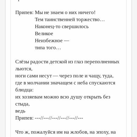
ДАЙДЖЕСТ
Припев: Мы не знаем о них ничего!
Тем таинственней торжество…
ПРОИЗВЕДЕНИЯ
Наконец-то свершилось
ПЕРЕВОДЫ
Великое
Неизбежное —
КОНКУРСЫ
типа того…
ДЕТСКАЯ КОМНАТА
Слёзы радости детской из глаз переполненных
КНИЖНАЯ ПОЛКА
льются,
ОБЗОР ЛИТЕРАТУРЫ
ноги сами несут — через поле и чащу, туда,
где в молчании значащем с неба спускаются
СТРАНИЦЫ ПАМЯТИ
блюдца:
ОБЪЯВЛЕНИЯ
их хозяевам можно всю душу открыть без
стыда,
КОЛОНКА РЕДАКТОРА
ведь
РЕДКОЛЛЕГИЯ
Припев: ---//---//---//---//---//---
ОТ РЕДАКЦИИ
Что ж, пожалуйся им на жлобов, на эпоху, на