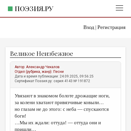
ПОЭЗИЯ.РУ
Вход
Регистрация
ГЛАВНОЕ МЕНЮ
|
ПОЭЗИЯ.РУ
ИЗДАТЕЛЬСТВО
Великое Неизбежное
ЖАНРЫ
АВТОРЫ
Автор:
Александр Чекалов
Отдел (рубрика, жанр):
Песни
КОММЕНТАРИИ
Дата и время публикации: 24.09.2025, 09:56:25
Сертификат Поэзия.ру: серия 4143 № 191872
ЛИТСАЛОН
Увязают в знакомом болоте дрожащие ноги,
НОВОСТИ
за колени хватают привязчивые ковыли…
ПРАВИЛА САЙТА
но глазам не до этого: с неба — спускаются
боги!
ОТДЕЛЫ И РУБРИКИ
…Мы их ждали: оттуда! — оттуда они и
ИЗБРАННОЕ
пришли…