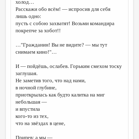
МАЛАЯ ПРОЗА
холод…
Расскажи обо всём! — испросив для себя
ЭССЕИСТИКА
лишь одно:
пусть с собою захватят! Возьми командира
ЛИТЕРАТУРОВЕДЕНИЕ
покрепче за хобот!!
КУЛЬТУРОВЕДЕНИЕ
…"Гражданин! Вы не видите? — мы тут
ПУБЛИЦИСТИКА
снимаем кино!"…
РЕЦЕНЗИРОВАНИЕ
И — пойдёшь, ослабев. Горьким смехом тоску
ЦИКЛЫ ПУБЛИКАЦИЙ
заглушая.
ТРЕДИАКОВСКИЙ
Не заметив того, что над нами,
в ночной глубине,
МЕДИА
приоткрылась как будто калитка на миг
ВКОНТАКТЕ
небольшая —
и впустила
кого-то из тех,
что на звёздах в цене,
Припев: а мы —