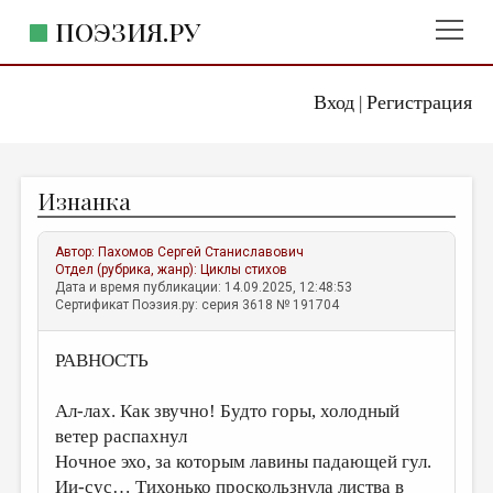
ПОЭЗИЯ.РУ
Вход
Регистрация
ГЛАВНОЕ МЕНЮ
|
ПОЭЗИЯ.РУ
ИЗДАТЕЛЬСТВО
Изнанка
ЖАНРЫ
АВТОРЫ
Автор:
Пахомов Сергей Станиславович
Отдел (рубрика, жанр):
Циклы стихов
КОММЕНТАРИИ
Дата и время публикации: 14.09.2025, 12:48:53
Сертификат Поэзия.ру: серия 3618 № 191704
ЛИТСАЛОН
РАВНОСТЬ
НОВОСТИ
ПРАВИЛА САЙТА
Ал-лах. Как звучно! Будто горы, холодный
ветер распахнул
ОТДЕЛЫ И РУБРИКИ
Ночное эхо, за которым лавины падающей гул.
ИЗБРАННОЕ
Ии-сус… Тихонько проскользнула листва в