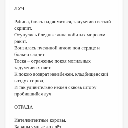
МАЛАЯ ПРОЗА
ЛУЧ
ЭССЕИСТИКА
Рябина, боясь надломиться, задумчиво веткой
ЛИТЕРАТУРОВЕДЕНИЕ
скрипит,
КУЛЬТУРОВЕДЕНИЕ
Осунулись бледные лица побитых морозом
ракит.
ПУБЛИЦИСТИКА
Вонзилась пчелиной иглою под сердце и
РЕЦЕНЗИРОВАНИЕ
больно саднит
Тоска – отраженье покоя могильных
ЦИКЛЫ ПУБЛИКАЦИЙ
задумчивых плит.
ТРЕДИАКОВСКИЙ
К покою возврат неизбежен, кладбищенский
воздух горюч,
МЕДИА
И так удивительно нежен сквозь штору
ВКОНТАКТЕ
пробившийся луч.
ОТРАДА
Интеллигентные коровы,
Бараны умные до слёз –