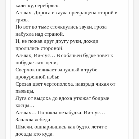
калитку, серебрясь.
ДАЙДЖЕСТ
Ал-лах. Дорога из аула превращена отарой в
грязь.
ПРОИЗВЕДЕНИЯ
Но вот во тьме столкнулись звуки, гроза
ПЕРЕВОДЫ
набухла над страной,
И, не пожав друг другу руки, дожди
КОНКУРСЫ
пролились стороной!
ДЕТСКАЯ КОМНАТА
Ал-лах, Ии-сус… В собачьей будке зовёт к
побудке лязг цепи;
КНИЖНАЯ ПОЛКА
Сверчок пиликает занудный в трубе
ОБЗОР ЛИТЕРАТУРЫ
прокуренной избы;
Срезая цвет чертополоха, навзрыд чихая от
СТРАНИЦЫ ПАМЯТИ
пыльцы,
ОБЪЯВЛЕНИЯ
Луга от выдоха до вдоха утюжат бодрые
косцы…
КОЛОНКА РЕДАКТОРА
Ал-лах… Поникла незабудка. Ии-сус…
РЕДКОЛЛЕГИЯ
Зачахла лебеда.
Шмели, ошпарившись как будто, летят с
ОТ РЕДАКЦИИ
досады кто куда.