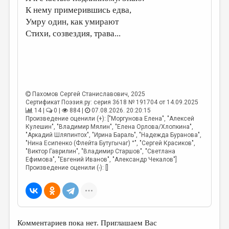
К нему примерившись едва,
Умру один, как умирают
Стихи, созвездия, трава...
Пахомов Сергей Станиславович
, 2025
Сертификат Поэзия.ру: серия 3618 № 191704 от 14.09.2025
14 |
0 |
884 |
07.08.2026. 20:20:15
Произведение оценили (+): ["Моргунова Елена", "Алексей
Кулешин", "Владимир Мялин", "Елена Орлова/Хлопкина",
"Аркадий Шляпинтох", "Ирина Бараль", "Надежда Буранова",
"Нина Есипенко (Флейта Бутугычаг) °", "Сергей Красиков",
"Виктор Гаврилин", "Владимир Старшов", "Светлана
Ефимова", "Евгений Иванов", "Александр Чекалов"]
Произведение оценили (-): []
Комментариев пока нет. Приглашаем Вас