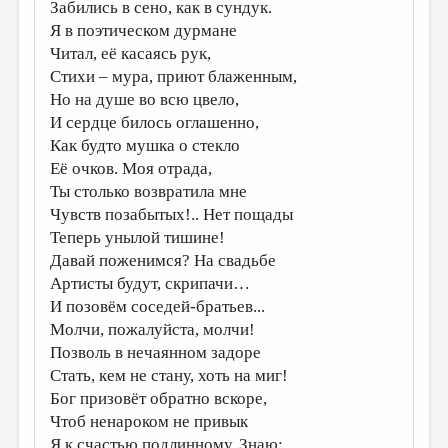
Забились в сено, как в сундук.
Я в поэтическом дурмане
Читал, её касаясь рук,
Стихи – мура, приют блаженным,
Но на душе во всю цвело,
И сердце билось оглашенно,
Как будто мушка о стекло
Её очков. Моя отрада,
Ты столько возвратила мне
Чувств позабытых!.. Нет пощады
Теперь унылой тишине!
Давай поженимся? На свадьбе
Артисты будут, скрипачи…
И позовём соседей-братьев...
Молчи, пожалуйста, молчи!
Позволь в нечаянном задоре
Стать, кем не стану, хоть на миг!
Бог призовёт обратно вскоре,
Чтоб ненароком не привык
Я к счастью подлинному. Знаю: