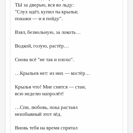
МАЛАЯ ПРОЗА
ТЫ за дверью, вся во льду:
"Слух идёт, купил ты крылья;
ЭССЕИСТИКА
покажи — и я пойду".
ЛИТЕРАТУРОВЕДЕНИЕ
Взял, безвольную, за локоть…
КУЛЬТУРОВЕДЕНИЕ
ПУБЛИЦИСТИКА
Водкой, голую, растёр…
РЕЦЕНЗИРОВАНИЕ
Снова всё "не так и плохо".
ЦИКЛЫ ПУБЛИКАЦИЙ
…Крыльев нет: из них — костёр…
ТРЕДИАКОВСКИЙ
МЕДИА
Крылья что! Мне снятся — стаи,
всю неделю напролёт!
ВКОНТАКТЕ
…Спи, любовь, пока растаял
неизбывный этот лёд.
Вновь тебя на время спрятал