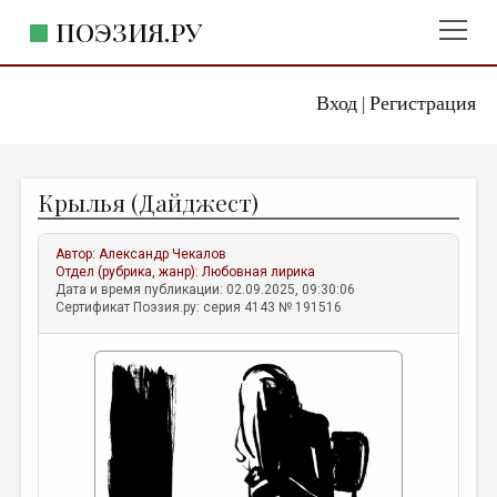
ПОЭЗИЯ.РУ
Вход
Регистрация
ГЛАВНОЕ МЕНЮ
|
ПОЭЗИЯ.РУ
ИЗДАТЕЛЬСТВО
Крылья (Дайджест)
ЖАНРЫ
АВТОРЫ
Автор:
Александр Чекалов
Отдел (рубрика, жанр):
Любовная лирика
КОММЕНТАРИИ
Дата и время публикации: 02.09.2025, 09:30:06
Сертификат Поэзия.ру: серия 4143 № 191516
ЛИТСАЛОН
НОВОСТИ
ПРАВИЛА САЙТА
ОТДЕЛЫ И РУБРИКИ
ИЗБРАННОЕ