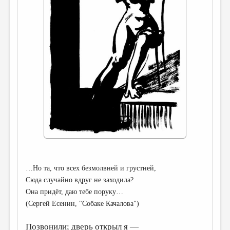
ДАЙДЖЕСТ
ПРОИЗВЕДЕНИЯ
ПЕРЕВОДЫ
КОНКУРСЫ
ДЕТСКАЯ КОМНАТА
КНИЖНАЯ ПОЛКА
ОБЗОР ЛИТЕРАТУРЫ
СТРАНИЦЫ ПАМЯТИ
ОБЪЯВЛЕНИЯ
…Но та, что всех безмолвней и грустней,
Сюда случайно вдруг не заходила?
КОЛОНКА РЕДАКТОРА
Она придёт, даю тебе поруку…
РЕДКОЛЛЕГИЯ
(Сергей Есенин, "Собаке Качалова")
ОТ РЕДАКЦИИ
Позвонили; дверь открыл я —