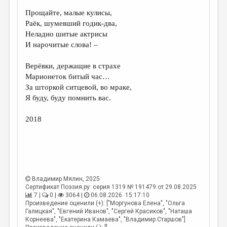
Прощайте, малые кулисы,
ДАЙДЖЕСТ
Раёк, шумевший годик-два,
ПРОИЗВЕДЕНИЯ
Неладно шитые актрисы
И нарочитые слова! –
ПЕРЕВОДЫ
Верёвки, держащие в страхе
КОНКУРСЫ
Марионеток битый час…
ДЕТСКАЯ КОМНАТА
За шторкой ситцевой, во мраке,
Я буду, буду помнить вас.
КНИЖНАЯ ПОЛКА
2018
ОБЗОР ЛИТЕРАТУРЫ
СТРАНИЦЫ ПАМЯТИ
ОБЪЯВЛЕНИЯ
КОЛОНКА РЕДАКТОРА
Владимир Мялин
, 2025
Сертификат Поэзия.ру: серия 1319 № 191479 от 29.08.2025
РЕДКОЛЛЕГИЯ
7 |
0 |
3064 |
06.08.2026. 15:17:10
Произведение оценили (+): ["Моргунова Елена", "Ольга
ОТ РЕДАКЦИИ
Галицкая", "Евгений Иванов", "Сергей Красиков", "Наташа
Корнеева", "Екатерина Камаева", "Владимир Старшов"]