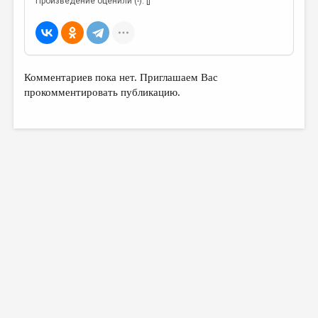
Произведение оценили (-): []
МАЛАЯ ПРОЗА
ЭССЕИСТИКА
ЛИТЕРАТУРОВЕДЕНИЕ
Комментариев пока нет. Приглашаем Вас
КУЛЬТУРОВЕДЕНИЕ
прокомментировать публикацию.
ПУБЛИЦИСТИКА
РЕЦЕНЗИРОВАНИЕ
ЦИКЛЫ ПУБЛИКАЦИЙ
ТРЕДИАКОВСКИЙ
МЕДИА
ВКОНТАКТЕ