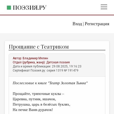
ПОЭЗИЯ.РУ
Вход
Регистрация
ГЛАВНОЕ МЕНЮ
|
ПОЭЗИЯ.РУ
ИЗДАТЕЛЬСТВО
Прощание с Театриком
ЖАНРЫ
АВТОРЫ
Автор:
Владимир Мялин
Отдел (рубрика, жанр):
Детская поэзия
КОММЕНТАРИИ
Дата и время публикации: 29.08.2025, 19:16:23
Сертификат Поэзия.ру: серия 1319 № 191479
ЛИТСАЛОН
Послесловие к книге "Театр Золотая Тыква"
НОВОСТИ
ПРАВИЛА САЙТА
Прощайте, тряпочные куклы –
Царевна, путник, ишачок,
Петрушка, царь в белёсых буклях,
ОТДЕЛЫ И РУБРИКИ
На печке Ваня-дурачок!
ИЗБРАННОЕ