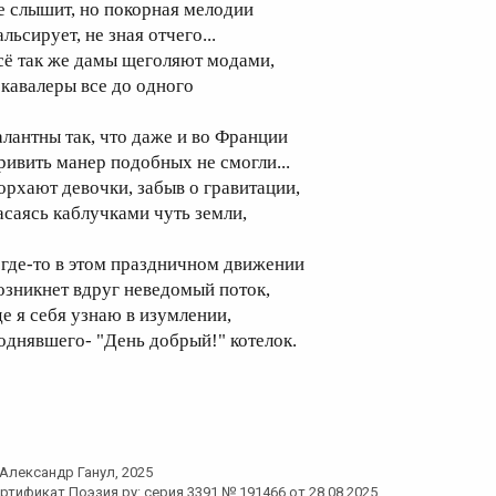
е слышит, но покорная мелодии
льсирует, не зная отчего...
сё так же дамы щеголяют модами,
 кавалеры все до одного
алантны так, что даже и во Франции
ривить манер подобных не смогли...
орхают девочки, забыв о гравитации,
асаясь каблучками чуть земли,
 где-то в этом праздничном движении
озникнет вдруг неведомый поток,
де я себя узнаю в изумлении,
однявшего- "День добрый!" котелок.
Александр Ганул
, 2025
ртификат Поэзия.ру: серия 3391 № 191466 от 28.08.2025