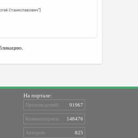
ергей Станиславович"]
бликацию.
На портале:
Произведений:
91967
Комментариев:
148476
Авторов:
825