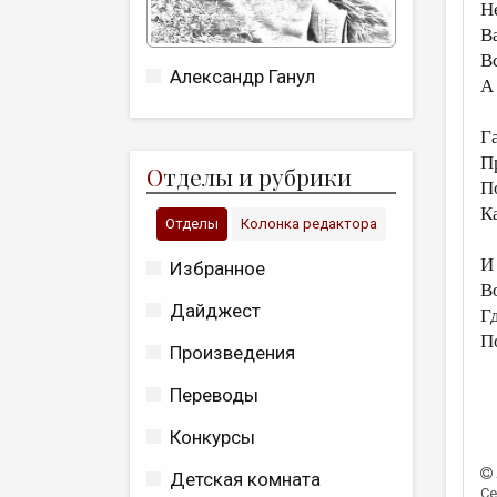
Н
Ва
В
Александр Ганул
А
Г
П
О
тделы и рубрики
П
К
Отделы
Колонка редактора
И
Избранное
В
Дайджест
Г
П
Произведения
Переводы
Конкурсы
Детская комната
Се