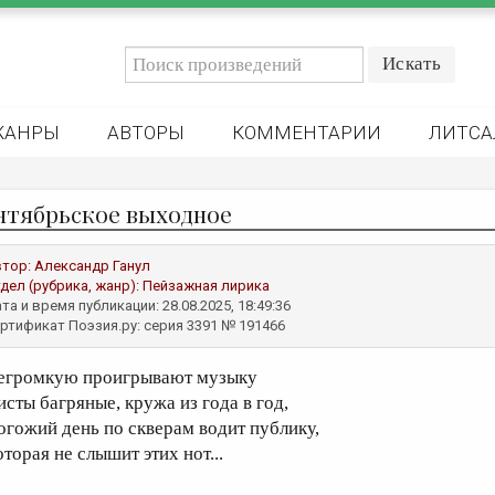
ЖАНРЫ
АВТОРЫ
КОММЕНТАРИИ
ЛИТСА
нтябрьское выходное
втор:
Александр Ганул
дел (рубрика, жанр):
Пейзажная лирика
та и время публикации: 28.08.2025, 18:49:36
ртификат Поэзия.ру: серия 3391 № 191466
егромкую проигрывают музыку
исты багряные, кружа из года в год,
огожий день по скверам водит публику,
торая не слышит этих нот...