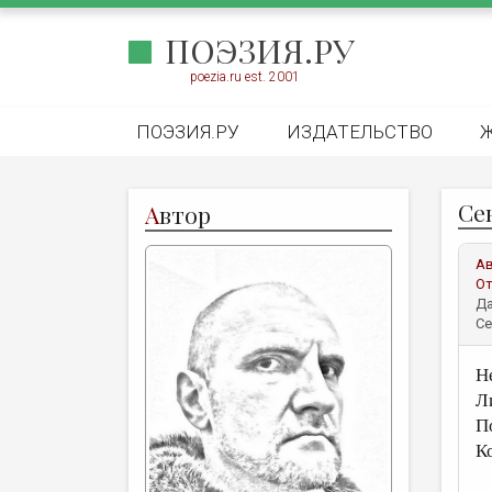
ПОЭЗИЯ.РУ
poezia.ru est. 2001
ПОЭЗИЯ.РУ
ИЗДАТЕЛЬСТВО
Се
А
втор
А
От
Да
Се
Н
Л
П
Ко