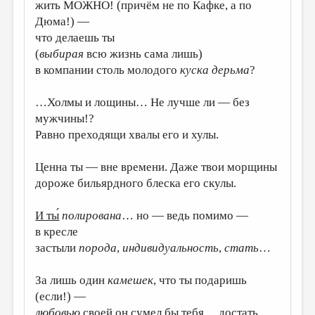
МАЛАЯ ПРОЗА
жить МОЖНО! (причём не по Кафке, а по
Дюма!) —
ЭССЕИСТИКА
что делаешь ты
ЛИТЕРАТУРОВЕДЕНИЕ
(
выбирая
всю жизнь сама лишь)
в компании столь молодого
куска дерьма
?
КУЛЬТУРОВЕДЕНИЕ
…Холмы и лощины… Не лучше ли — без
ПУБЛИЦИСТИКА
мужчины!?
РЕЦЕНЗИРОВАНИЕ
Равно преходящи хвалы его и хулы.
ЦИКЛЫ ПУБЛИКАЦИЙ
Ценна ты — вне времени. Даже твои морщины
ТРЕДИАКОВСКИЙ
дороже бильярдного блеска его скулы.
МЕДИА
И ты́
полирована
… но — ведь помимо —
ВКОНТАКТЕ
в кресле
застыли
порода
,
индивидуальность
,
стать
…
За лишь один
камешек
, что ты подаришь
(если!) —
любовью
своей он сумел бы тебя… достать.