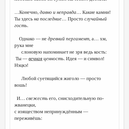
…Конечно,
давно и неправда
… Какие камни!
Ты здесь
на последние
… Просто
случайный
гость
.
Однако — не
древний пергамент
, а… хм,
рука мне
слоновую напоминает не зря ведь кость:
Ты —
вечная
ценность
. Идея — и символ!
Нэцкэ!
Любой суетящийся жиголо — просто
вошь!
И…
свежесть
его, снисходительную по-
жванецки,
с изяществом непринуждённым —
переживёшь: