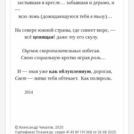
застывшая в кресле… забывшая и дерьмо, и
—
всю ложь (дожидающуюся тебя
в тылу
)
…
На севере южной страны, где синеет море, —
всё
ценящая
! даже эту его скулу.
Оценок скоропалительных
избегая.
Свою
социальную
кротко играя
роль
…
И — зная уже
как облупленную
, дорогая,
Свет
— липко тебя обтекает. Как полироль.
2014
Александр Чекалов
, 2025
Сертификат Поэзия.ру: серия 4143 № 191368 от 26.08.2025