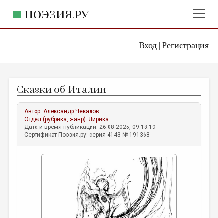
ПОЭЗИЯ.РУ
Вход
Регистрация
ГЛАВНОЕ МЕНЮ
|
ПОЭЗИЯ.РУ
ИЗДАТЕЛЬСТВО
Сказки об Италии
ЖАНРЫ
АВТОРЫ
Автор:
Александр Чекалов
Отдел (рубрика, жанр):
Лирика
КОММЕНТАРИИ
Дата и время публикации: 26.08.2025, 09:18:19
Сертификат Поэзия.ру: серия 4143 № 191368
ЛИТСАЛОН
НОВОСТИ
ПРАВИЛА САЙТА
ОТДЕЛЫ И РУБРИКИ
ИЗБРАННОЕ