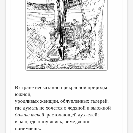
ДАЙДЖЕСТ
ПРОИЗВЕДЕНИЯ
ПЕРЕВОДЫ
КОНКУРСЫ
ДЕТСКАЯ КОМНАТА
КНИЖНАЯ ПОЛКА
ОБЗОР ЛИТЕРАТУРЫ
СТРАНИЦЫ ПАМЯТИ
В стране несказанно прекрасной природы
ОБЪЯВЛЕНИЯ
южной,
уродливых женщин, облупленных галерей,
КОЛОНКА РЕДАКТОРА
где думать не хочется о ледяной и вьюжной
РЕДКОЛЛЕГИЯ
долине теней
, расточающей дух-елей;
в раю, где очнувшись, немедленно
ОТ РЕДАКЦИИ
понимаешь: