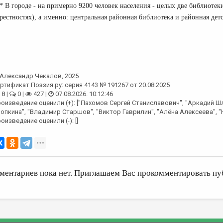
* В городе - на примерно 9200 человек населения - целых две библиотеки 
рестностях), а именно: центральная районная библиотека и районная детс
Александр Чекалов
, 2025
ртификат Поэзия.ру: серия 4143 № 191267 от 20.08.2025
8 |
0 |
427 |
07.08.2026. 10:12:46
оизведение оценили (+): ["Пахомов Сергей Станиславович", "Аркадий Шл
опкина", "Владимир Старшов", "Виктор Гаврилин", "Алёна Алексеева", 
оизведение оценили (-): []
ментариев пока нет. Приглашаем Вас прокомментировать пу