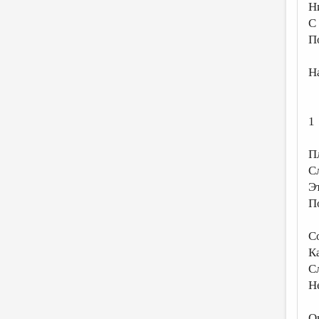
Н
С
П
На
1
П
С
Э
П
С
Ка
С
Не
О