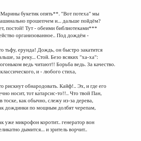
 Марины букетик опять**. "Вот потеха" мы
ашинально прошепчем и... дальше пойдём?
ет, постой! Тут - обеими библиотеками***
ейство организованное.. Под дождём -
то тьфу, ерунда! Дождь, он быстро закатится
льше, за́ реку... Стой. Безо всяких "ха-ха":
 огоньком ведь читают!! Борьба ведь. За качество.
 классического, и - любого стиха,
то рискнут обнародовать. Кайф!.. Эх, и где его
чно носит, тот ка́тарсис-то!!.. Что твой Пан,
в тоске, как обычно, слежу из-за дерева,
ак дождинки по мощным долбят черепам,
ак уже микрофон коротит.. генератор вон
ликатно дымится... и зритель ворчит..