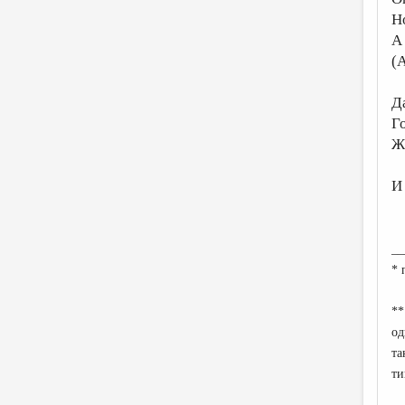
Н
А
(А
Д
Г
Жи
И
__
* 
**
од
та
ти