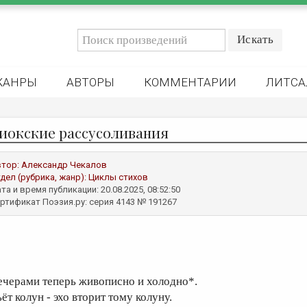
ЖАНРЫ
АВТОРЫ
КОММЕНТАРИИ
ЛИТСА
иокские рассусоливания
втор:
Александр Чекалов
дел (рубрика, жанр):
Циклы стихов
та и время публикации: 20.08.2025, 08:52:50
ртификат Поэзия.ру: серия 4143 № 191267
ечерами теперь живописно и холодно*.
ёт колун - эхо вторит тому колуну.