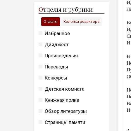
И
О
тделы и рубрики
Ла
Отделы
Колонка редактора
В
И,
Избранное
С
И 
Дайджест
Произведения
В
Н
Переводы
П
О
Конкурсы
Детская комната
Н
П
Книжная полка
В
И
Обзор литературы
Страницы памяти
2