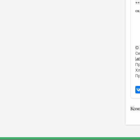
**
ок
Се
Пр
Хл
Пр
Ком