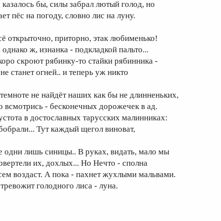
, казалось бы, силы забрал лютый голод, но
ет пёс на погоду, словно лис на луну.
сё открыточно, приторно, этак любименько!
 однако ж, изнанка - подкладкой пальто...
коро скроют рябинку-то стайки рябинника -
не станет огней.. и теперь уж никто
 темноте не найдёт наших как бы не длинненьких,
о всмотрись - бесконечных дорожечек в ад.
устота в достославных тарусских малинниках:
бобрали... Тут каждый щегол виноват,
е одни лишь синицы.. В руках, видать, мало мы
овертели их, дохлых... Но Нечто - сполна
сем воздаст. А пока - пахнет жухлыми мальвами.
 тревожит голодного лиса - луна.