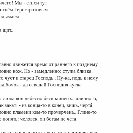
ичего! Мы - стихи тут
 огнём Геростратовым
одымаем
 щит..
лавно движется время от раннего к позднему.
ловно нож. Но - замедленно: стужа близка,
то чует и старец Господь.. Ну-ка, подь к нему
од бочок - да отведай Господня куска
о стола вон небесно бескрайнего... длинного,
к закат! - из конца-то в конец, вишь, чертá
ловно пламени кем-то прочерчена.. Глине-то
 понять: человек, он богам не чета.
н есть одурь и омут каких-то страстишек ведь..