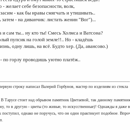
о - желает себе безопасности, волк,
 засим - как бы нравы смягчать и утишивать..
 затем - на диванчик: листать женин "Вог")...
а и сам ты... ну кто ты! Смесь Холмса и Ватсона?
олый пупсик на голой земле!!.. Но - кладёшь
знь, одну лишь, на всё. Будто xep. (Да, авансово.)
 - по горлу проводишь уютно платёж..
________________________________________________________________
первую строку написал Валерий Горбунов, мастер по изделиям из стекла
 В Тарусе стоит над обрывом памятник Цветаевой, так данному памятнику
ну, то в другую - цветы (то живые, то искусственные)! Однажды я даже
к поступил, однако не поручусь, что он один практикует подобное. Впроч
п.