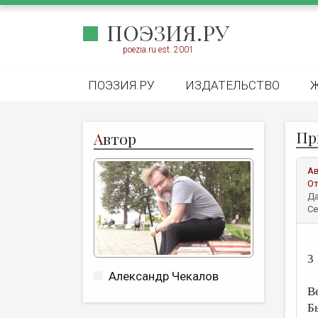
ПОЭЗИЯ.РУ
poezia.ru est. 2001
ПОЭЗИЯ.РУ
ИЗДАТЕЛЬСТВО
Пр
А
втор
А
От
Да
Се
3
Александр Чекалов
В
Бь