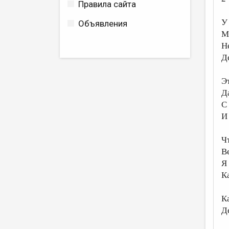
Правила сайта
У
Объявления
М
Н
Д
Э
Да
С
И
Ч
Ве
Я 
К
К
Де