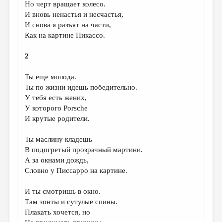
Но черт вращает колесо.
ДАЙДЖЕСТ
И вновь ненастья и несчастья,
И снова я разъят на части,
ПРОИЗВЕДЕНИЯ
Как на картине Пикассо.
ПЕРЕВОДЫ
2
КОНКУРСЫ
Ты еще молода.
ДЕТСКАЯ КОМНАТА
Ты по жизни идешь победительно.
У тебя есть жених,
КНИЖНАЯ ПОЛКА
У которого Porsche
ОБЗОР ЛИТЕРАТУРЫ
И крутые родители.
СТРАНИЦЫ ПАМЯТИ
Ты маслину кладешь
В подогретый прозрачный мартини.
ОБЪЯВЛЕНИЯ
А за окнами дождь,
Словно у Писсарро на картине.
КОЛОНКА РЕДАКТОРА
РЕДКОЛЛЕГИЯ
И ты смотришь в окно.
Там зонты и сутулые спины.
ОТ РЕДАКЦИИ
Плакать хочется, но