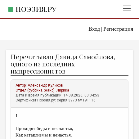
ПОЭЗИЯ.РУ
Вход
Регистрация
ГЛАВНОЕ МЕНЮ
|
ПОЭЗИЯ.РУ
ИЗДАТЕЛЬСТВО
Перечитывая Давида Самойлова,
ЖАНРЫ
одного из последних
импрессионистов
АВТОРЫ
КОММЕНТАРИИ
Автор:
Александр Куликов
Отдел (рубрика, жанр):
Лирика
ЛИТСАЛОН
Дата и время публикации: 14.08.2025, 00:04:53
Сертификат Поэзия.ру: серия 3973 № 191115
НОВОСТИ
ПРАВИЛА САЙТА
1
ОТДЕЛЫ И РУБРИКИ
Проходят беды и несчастья,
Как катаклизмы и ненастья.
ИЗБРАННОЕ