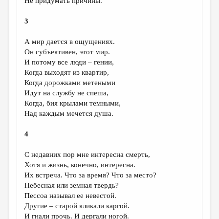
Не придумать причины.
МАЛАЯ ПРОЗА
ЭССЕИСТИКА
3
ЛИТЕРАТУРОВЕДЕНИЕ
А мир дается в ощущениях.
Он субъективен, этот мир.
КУЛЬТУРОВЕДЕНИЕ
И потому все люди – гении,
ПУБЛИЦИСТИКА
Когда выходят из квартир,
Когда дорожками метеными
РЕЦЕНЗИРОВАНИЕ
Идут на службу не спеша,
Когда, бия крылами темными,
ЦИКЛЫ ПУБЛИКАЦИЙ
Над каждым мечется душа.
ТРЕДИАКОВСКИЙ
4
МЕДИА
С недавних пор мне интересна смерть,
ВКОНТАКТЕ
Хотя и жизнь, конечно, интересна.
Их встреча. Что за время? Что за место?
Небесная или земная твердь?
Пессоа называл ее невестой.
Другие – старой кликали каргой.
И гнали прочь. И дергали ногой.